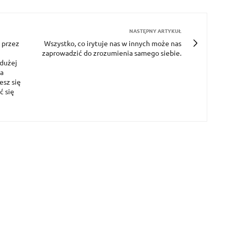
NASTĘPNY ARTYKUŁ
e przez
Wszystko, co irytuje nas w innych może nas
h
zaprowadzić do zrozumienia samego siebie.
 dużej
ia
esz się
ć się