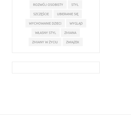
ROZWÓJ OSOBISTY
STYL
SZCZĘŚCIE
UBIERANIE SIĘ
WYCHOWANIE DZIECI
WYGLĄD
WŁASNY STYL
ZMIANA
ZMIANY W ŻYCIU
ZWIĄZEK