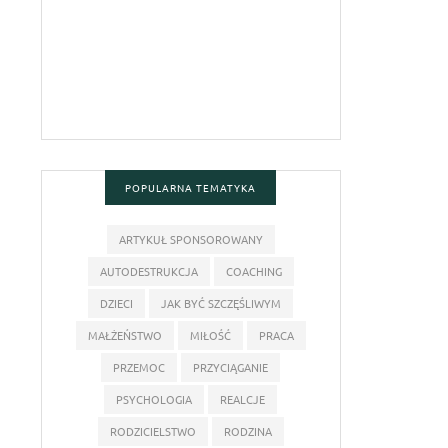
POPULARNA TEMATYKA
ARTYKUŁ SPONSOROWANY
AUTODESTRUKCJA
COACHING
DZIECI
JAK BYĆ SZCZĘŚLIWYM
MAŁŻEŃSTWO
MIŁOŚĆ
PRACA
PRZEMOC
PRZYCIĄGANIE
PSYCHOLOGIA
REALCJE
RODZICIELSTWO
RODZINA