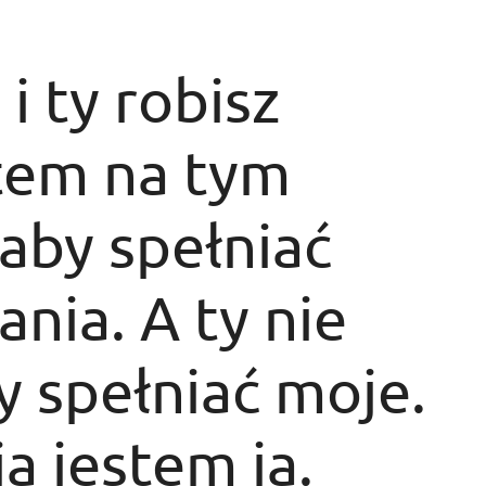
i ty robisz
stem na tym
 aby spełniać
nia. A ty nie
by spełniać moje.
ja jestem ja.