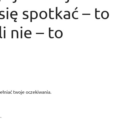
się spotkać – to
i nie – to
ełniać twoje oczekiwania.
.