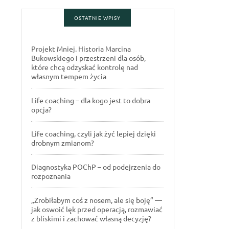
OSTATNIE WPISY
Projekt Mniej. Historia Marcina
Bukowskiego i przestrzeni dla osób,
które chcą odzyskać kontrolę nad
własnym tempem życia
Life coaching – dla kogo jest to dobra
opcja?
Life coaching, czyli jak żyć lepiej dzięki
drobnym zmianom?
Diagnostyka POChP – od podejrzenia do
rozpoznania
„Zrobiłabym coś z nosem, ale się boję” —
jak oswoić lęk przed operacją, rozmawiać
z bliskimi i zachować własną decyzję?