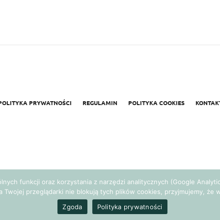
POLITYKA PRYWATNOŚCI
REGULAMIN
POLITYKA COOKIES
KONTAK
gólnych funkcji oraz korzystania z narzędzi analitycznych (Google Analy
a Twojej przeglądarki nie blokują tych plików cookies, przyjmujemy, ż
Realizacja:
Agencja Marketingowa Ambitnamarka.pl
Zgoda
Polityka prywatności