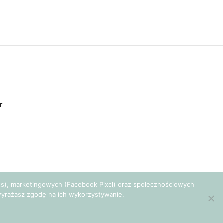
T
tics), marketingowych (Facebook Pixel) oraz społecznościowych
e wyrażasz zgodę na ich wykorzystywanie.