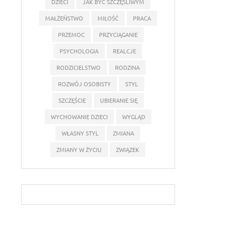
DZIECI
JAK BYĆ SZCZĘŚLIWYM
MAŁŻEŃSTWO
MIŁOŚĆ
PRACA
PRZEMOC
PRZYCIĄGANIE
PSYCHOLOGIA
REALCJE
RODZICIELSTWO
RODZINA
ROZWÓJ OSOBISTY
STYL
SZCZĘŚCIE
UBIERANIE SIĘ
WYCHOWANIE DZIECI
WYGLĄD
WŁASNY STYL
ZMIANA
ZMIANY W ŻYCIU
ZWIĄZEK