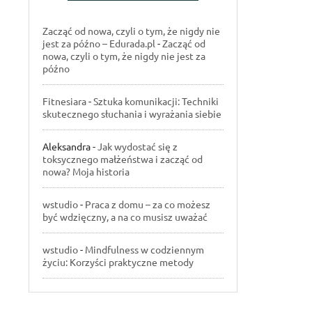
Zacząć od nowa, czyli o tym, że nigdy nie
jest za późno – Edurada.pl
-
Zacząć od
nowa, czyli o tym, że nigdy nie jest za
późno
Fitnesiara
-
Sztuka komunikacji: Techniki
skutecznego słuchania i wyrażania siebie
Aleksandra
-
Jak wydostać się z
toksycznego małżeństwa i zacząć od
nowa? Moja historia
wstudio
-
Praca z domu – za co możesz
być wdzięczny, a na co musisz uważać
wstudio
-
Mindfulness w codziennym
życiu: Korzyści praktyczne metody