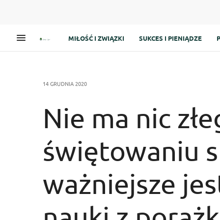
MIŁOŚĆ I ZWIĄZKI
SUKCES I PIENIĄDZE
14 GRUDNIA 2020
Nie ma nic zł
świętowaniu s
ważniejsze jes
nauki z porażk