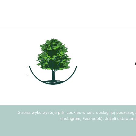
Strona wykorzystuje pliki cookies w celu obsługi jej poszcze
(Instagram, Facebook). Jeżeli ustawieni