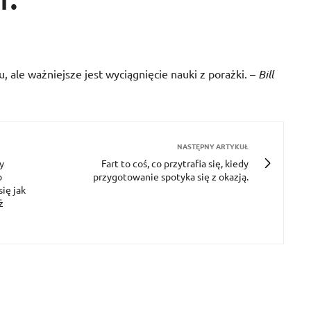
 ale ważniejsze jest wyciągnięcie nauki z porażki. –
Bill
NASTĘPNY ARTYKUŁ
y
Fart to coś, co przytrafia się, kiedy
o
przygotowanie spotyka się z okazją.
ię jak
ż