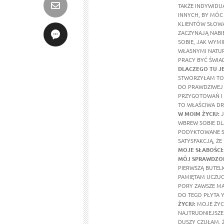
TAKŻE INDYWIDU
INNYCH, BY MÓC
KLIENTÓW SŁOWA
ZACZYNAJĄ NABI
SOBIE, JAK WYMI
WŁASNYMI NATUR
PRACY BYĆ ŚWIA
DLACZEGO TU J
STWORZYŁAM TO 
DO PRAWDZIWEJ 
PRZYGOTOWAŃ I 
TO WŁAŚCIWA DR
W MOIM ŻYCIU
:
J
WBREW SOBIE DL
PODYKTOWANE SE
SATYSFAKCJĄ, ŻE
MOJE SŁABOŚCI:
MÓJ SPRAWDZON
PIERWSZĄ BUTEL
PAMIĘTAM UCZUCI
PORY ZAWSZE MA
DO TEGO PŁYTA Y
ŻYCIU:
MOJE ŻYCI
NAJTRUDNIEJSZE 
DUSZY CZUŁAM, 