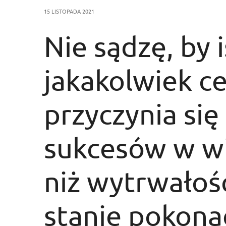
15 LISTOPADA 2021
Nie sądzę, by i
jakakolwiek ce
przyczynia si
sukcesów w w
niż wytrwałoś
stanie pokona