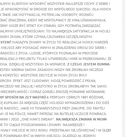
ALNYM KLIENTOM WYDOBYĆ WSZYSTKIE NAJLEPSZE CECHY Z SIEBIE I
 JE WYKORZYSTAĆ W DRODZE DO WSPÓLNEGO SUKCESU. DLA MOICH
 TAKIE JAK MOTYWACJA, POTENCJAŁ OSOBISTY, ROZWÓJ
ERAĆ ZNACZENIA, KIEDY WE WSPÓŁPRACY ZE MNĄ UŚWIADAMIAJĄ
ERNY MOŻE BYĆ EFEKT ICH STARAŃ, GDY POTRAFIĄ ZARZĄDZAĆ
ALNYMI UMIEJĘTNOŚCIAMI. TO NAJWIĘKSZA SATYSFAKCJA W MOJEJ
DKIEM ZMIAN, KTÓRE CZYNIĄ CZŁOWIEKA SZCZĘŚLIWSZYM.
ESTEM?
MAGAZYN ZMIANY W ŻYCIU TO REALIZACJA MOICH MARZEŃ.
MIEJSCE ABY POMAGAĆ INNYM W ZNALEZIENIU DROGI DO SIEBIE I
RADOŚCI Z ŻYCIA. LUDZIE, KTÓRYCH POZNAŁAM W PROCESIE
REALIZACJI PROJEKTU TYLKO UTWIERDZILI MNIE W PRZEKONANIU, ŻE
OGA. DZIĘKUJĘ WSZYSTKIM ZA WSPARCIE.
Z CZEGO JESTEM DUMNA
ESTEM WIERNA SWOIM ZASADOM NIGDY NIE ZROBIŁAM NICZEGO
A KORZYŚCI. WSZYSTKIE DECYZJE W MOIM ŻYCIU BYŁY
RCEM. EFEKT JEST CUDOWNY, MOGĘ POWIEDZIEĆ Z PEŁNĄ
 NICZEGO NIE ŻAŁUJĘ I WSZYSTKO W ŻYCIU ZROBIŁABYM TAK SAMO.
NIECIERPLIWOŚĆ I CORAZ GORZEJ ZNOSZĘ PORANNE WSTAWANIE.
Y SPOSÓB NA ZŁY NASTRÓJ:
PERFUMY CERRUTI 1881 RÓŻOWE,
KĘ KUPIŁAM ZA WIĘKSZĄ CZĘŚĆ MOJEGO WYNAGRODZENIA I DO DZIŚ
E RADOŚCI, JAKIE MI TOWARZYSZYŁO PRZY ZAKUPIE. OD TAMTEJ
M JE NA PÓŁCE, NAWET PATRZĄC NA BUTELKĘ UCZUCIE POWRACA.
ANNI I JEGO „ONE MAN'S DREAM”.
NAJWIĘKSZA ZMIANA W MOIM
E TO CIĄGŁE POSZUKIWANIA I ZMIANY. NAJWIĘKSZE I
MIAŁY MIEJSCE W 2012 ROKU. PRZESTAŁAM SIĘ UŚMIECHAĆ I W GŁĘBI
ŻE POWINNAM BYĆ W INNYM MIEJSCU. DLATEGO W JEDNYM