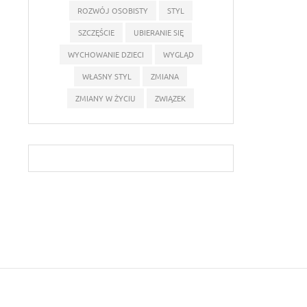
ROZWÓJ OSOBISTY
STYL
SZCZĘŚCIE
UBIERANIE SIĘ
WYCHOWANIE DZIECI
WYGLĄD
WŁASNY STYL
ZMIANA
ZMIANY W ŻYCIU
ZWIĄZEK