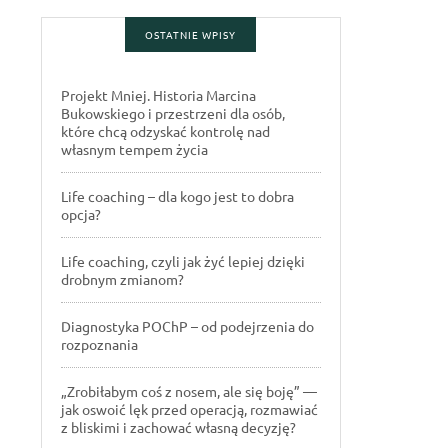
OSTATNIE WPISY
Projekt Mniej. Historia Marcina
Bukowskiego i przestrzeni dla osób,
które chcą odzyskać kontrolę nad
własnym tempem życia
Life coaching – dla kogo jest to dobra
opcja?
Life coaching, czyli jak żyć lepiej dzięki
drobnym zmianom?
Diagnostyka POChP – od podejrzenia do
rozpoznania
„Zrobiłabym coś z nosem, ale się boję” —
jak oswoić lęk przed operacją, rozmawiać
z bliskimi i zachować własną decyzję?