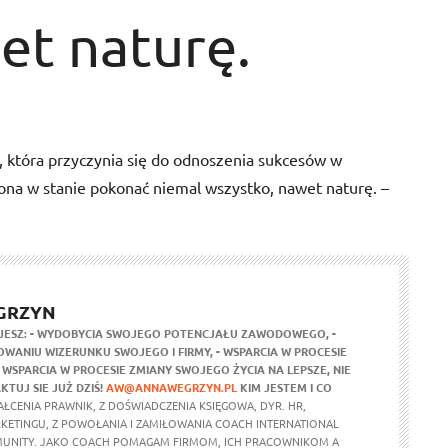
et naturę.
a, która przyczynia się do odnoszenia sukcesów w
ona w stanie pokonać niemal wszystko, nawet naturę. –
GRZYN
JESZ:
- WYDOBYCIA SWOJEGO POTENCJAŁU ZAWODOWEGO,
-
WANIU WIZERUNKU SWOJEGO I FIRMY,
- WSPARCIA W PROCESIE
- WSPARCIA W PROCESIE ZMIANY SWOJEGO ŻYCIA NA LEPSZE,
NIE
KTUJ SIE JUŻ DZIŚ!
AW@ANNAWEGRZYN.PL
KIM JESTEM I CO
ŁCENIA PRAWNIK, Z DOŚWIADCZENIA KSIĘGOWA, DYR. HR,
RKETINGU, Z POWOŁANIA I ZAMIŁOWANIA COACH INTERNATIONAL
UNITY. JAKO COACH POMAGAM FIRMOM, ICH PRACOWNIKOM A