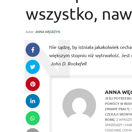
wszystko, naw
Autor:
ANNA WĘGRZYN
Nie sądzę, by istniała jakakolwiek cech
większym stopniu niż wytrwałość. Jest 
John D. Rockefell
ANNA WĘ
JEŚLI POTRZEBU
POMOCY W BUDO
ZMIANY PRACY,
CZEKAJ! SKONTA
ROBIĘ:
Z WYKSZTA
SPRZEDAŻY I MA
COACHING COMM