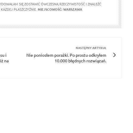
DOWAŁAM SIĘ ZOSTAWIĆ ÓWCZESNĄ RZECZYWISTOŚĆ I ZNALEŹĆ
KAŻDEJ PŁASZCZYŹNIE.
MIEJSCOWOŚĆ: WARSZAWA
NASTĘPNY ARTYKUŁ
su i
Nie poniosłem porażki. Po prostu odkryłem
iż na
10.000 błędnych rozwiązań.