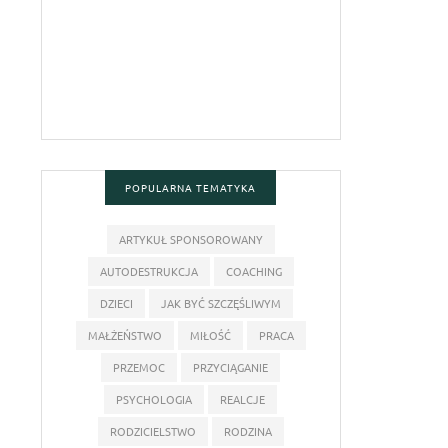
POPULARNA TEMATYKA
ARTYKUŁ SPONSOROWANY
AUTODESTRUKCJA
COACHING
DZIECI
JAK BYĆ SZCZĘŚLIWYM
MAŁŻEŃSTWO
MIŁOŚĆ
PRACA
PRZEMOC
PRZYCIĄGANIE
PSYCHOLOGIA
REALCJE
RODZICIELSTWO
RODZINA