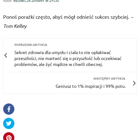
Autor:
REDAKCJA ZMIANY W ŻYCIU
Ponoś porażki często, abyś mógł odnieść sukces szybciej.
–
Tom Kelley
POPRZEDNI ARTYKUŁ
Sekret zdrowia dla umysłu i ciała to nie opłakiwać
przeszłości, nie martwić się o przyszłość lub oczekiwać
problemów, ale żyć mądrze w chwili obecnej.
NASTĘPNY ARTYKUŁ
Geniusz to 1% inspiracji i 99% potu.