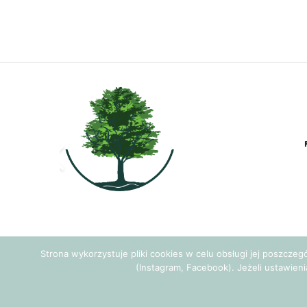
Strona wykorzystuje pliki cookies w celu obsługi jej poszcze
(Instagram, Facebook). Jeżeli ustawieni