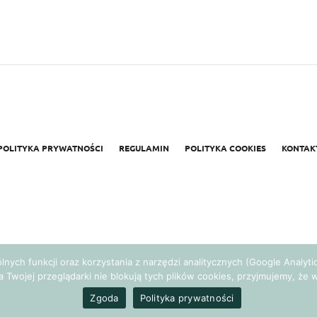
POLITYKA PRYWATNOŚCI
REGULAMIN
POLITYKA COOKIES
KONTAK
gólnych funkcji oraz korzystania z narzędzi analitycznych (Google Analy
a Twojej przeglądarki nie blokują tych plików cookies, przyjmujemy, ż
Realizacja:
Agencja Marketingowa Ambitnamarka.pl
Zgoda
Polityka prywatności