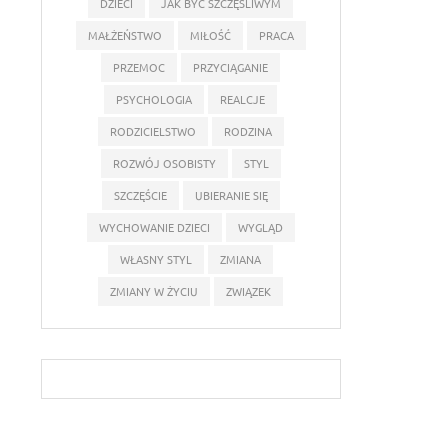
DZIECI
JAK BYĆ SZCZĘŚLIWYM
MAŁŻEŃSTWO
MIŁOŚĆ
PRACA
PRZEMOC
PRZYCIĄGANIE
PSYCHOLOGIA
REALCJE
RODZICIELSTWO
RODZINA
ROZWÓJ OSOBISTY
STYL
SZCZĘŚCIE
UBIERANIE SIĘ
WYCHOWANIE DZIECI
WYGLĄD
WŁASNY STYL
ZMIANA
ZMIANY W ŻYCIU
ZWIĄZEK