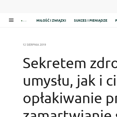
MIŁOŚĆ I ZWIĄZKI
SUKCES I PIENIĄDZE
12 SIERPNIA 2019
Sekretem zdr
umysłu, jak i ci
opłakiwanie pr
zamartwianie s