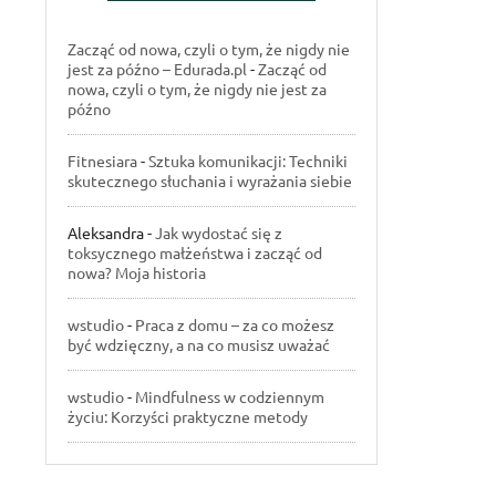
Zacząć od nowa, czyli o tym, że nigdy nie
jest za późno – Edurada.pl
-
Zacząć od
nowa, czyli o tym, że nigdy nie jest za
późno
Fitnesiara
-
Sztuka komunikacji: Techniki
skutecznego słuchania i wyrażania siebie
Aleksandra
-
Jak wydostać się z
toksycznego małżeństwa i zacząć od
nowa? Moja historia
wstudio
-
Praca z domu – za co możesz
być wdzięczny, a na co musisz uważać
wstudio
-
Mindfulness w codziennym
życiu: Korzyści praktyczne metody