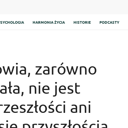
PSYCHOLOGIA
HARMONIA ŻYCIA
HISTORIE
PODCASTY
owia, zarówno
ała, nie jest
zeszłości ani
ię przyszłością,