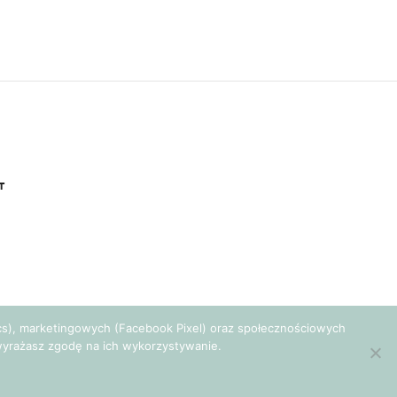
T
tics), marketingowych (Facebook Pixel) oraz społecznościowych
e wyrażasz zgodę na ich wykorzystywanie.