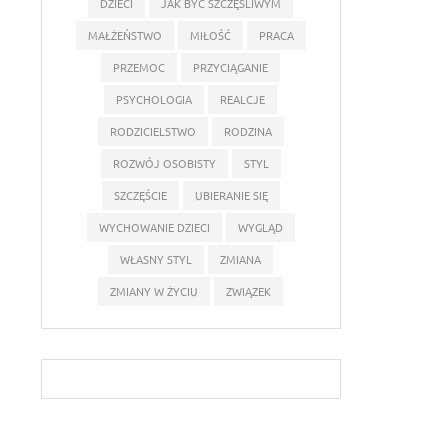
DZIECI
JAK BYĆ SZCZĘŚLIWYM
MAŁŻEŃSTWO
MIŁOŚĆ
PRACA
PRZEMOC
PRZYCIĄGANIE
PSYCHOLOGIA
REALCJE
RODZICIELSTWO
RODZINA
ROZWÓJ OSOBISTY
STYL
SZCZĘŚCIE
UBIERANIE SIĘ
WYCHOWANIE DZIECI
WYGLĄD
WŁASNY STYL
ZMIANA
ZMIANY W ŻYCIU
ZWIĄZEK