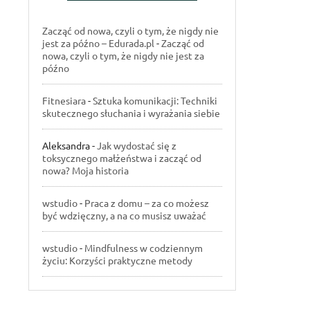
Zacząć od nowa, czyli o tym, że nigdy nie
jest za późno – Edurada.pl
-
Zacząć od
nowa, czyli o tym, że nigdy nie jest za
późno
Fitnesiara
-
Sztuka komunikacji: Techniki
skutecznego słuchania i wyrażania siebie
Aleksandra
-
Jak wydostać się z
toksycznego małżeństwa i zacząć od
nowa? Moja historia
wstudio
-
Praca z domu – za co możesz
być wdzięczny, a na co musisz uważać
wstudio
-
Mindfulness w codziennym
życiu: Korzyści praktyczne metody