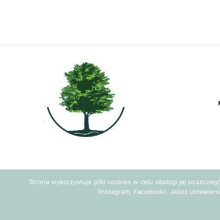
Strona wykorzystuje pliki cookies w celu obsługi jej poszcze
(Instagram, Facebook). Jeżeli ustawieni