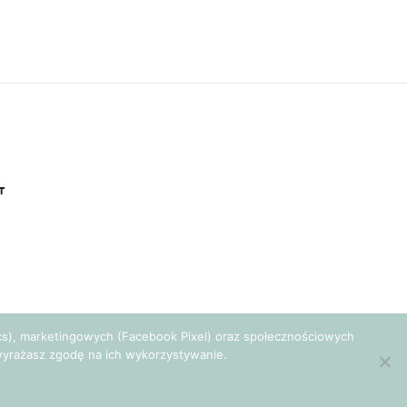
T
tics), marketingowych (Facebook Pixel) oraz społecznościowych
e wyrażasz zgodę na ich wykorzystywanie.