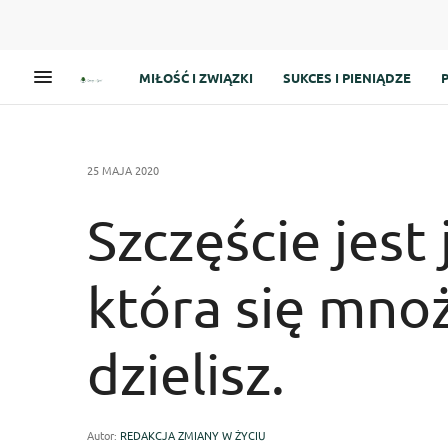
MIŁOŚĆ I ZWIĄZKI
SUKCES I PIENIĄDZE
25 MAJA 2020
Szczęście jest
która się mnoż
dzielisz.
Autor:
REDAKCJA ZMIANY W ŻYCIU