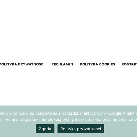
POLITYKA PRYWATNOŚCI
REGULAMIN
POLITYKA COOKIES
KONTAK
gólnych funkcji oraz korzystania z narzędzi analitycznych (Google Analy
a Twojej przeglądarki nie blokują tych plików cookies, przyjmujemy, ż
Realizacja:
Agencja Marketingowa Ambitnamarka.pl
Zgoda
Polityka prywatności