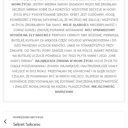
MOIM ŻYCIU
:
JESTEM WIERNA SWOIM ZASADOM NIGDY NIE ZROBIŁAM
NICZEGO WBREW SOBIE DLA KORZYŚCI. WSZYSTKIE DECYZJE W MOIM
ŻYCIU BYŁY PODYKTOWANE SERCEM. EFEKT JEST CUDOWNY, MOGĘ
POWIEDZIEĆ Z PEŁNĄ SATYSFAKCJĄ, ŻE NICZEGO NIE ŻAŁUJĘ I WSZYSTKO
W ŻYCIU ZROBIŁABYM TAK SAMO.
MOJE SŁABOŚCI:
NIECIERPLIWOŚĆ I
CORAZ GORZEJ ZNOSZĘ PORANNE WSTAWANIE.
MÓJ SPRAWDZONY
SPOSÓB NA ZŁY NASTRÓJ:
PERFUMY CERRUTI 1881 RÓŻOWE, PIERWSZĄ
BUTELKĘ KUPIŁAM ZA WIĘKSZĄ CZĘŚĆ MOJEGO WYNAGRODZENIA I DO
DZIŚ PAMIĘTAM UCZUCIE RADOŚCI, JAKIE MI TOWARZYSZYŁO PRZY
ZAKUPIE. OD TAMTEJ PORY ZAWSZE MAM JE NA PÓŁCE, NAWET PATRZĄC
NA BUTELKĘ UCZUCIE POWRACA. DO TEGO PŁYTA YANNI I JEGO „ONE
MAN'S DREAM”.
NAJWIĘKSZA ZMIANA W MOIM ŻYCIU:
MOJE ŻYCIE TO
CIĄGŁE POSZUKIWANIA I ZMIANY. NAJWIĘKSZE I NAJTRUDNIEJSZE MIAŁY
MIEJSCE W 2012 ROKU. PRZESTAŁAM SIĘ UŚMIECHAĆ I W GŁĘBI DUSZY
CZUŁAM, ŻE POWINNAM BYĆ W INNYM MIEJSCU. DLATEGO W JEDNYM
MOMENCIE ZDECYDOWAŁAM SIĘ ZOSTAWIĆ ÓWCZESNĄ RZECZYWISTOŚĆ
I ZNALEŹĆ NOWĄ DROGĘ NA KAŻDEJ PŁASZCZYŹNIE.
MIEJSCOWOŚĆ:
WARSZAWA
POPRZEDNI ARTYKUŁ
Sekret Sukcesu