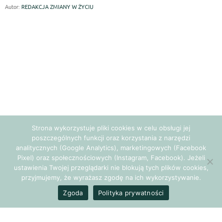
Autor:
REDAKCJA ZMIANY W ŻYCIU
Strona wykorzystuje pliki cookies w celu obsługi jej
poszczególnych funkcji oraz korzystania z narzędzi
analitycznych (Google Analytics), marketingowych (Facebook
Pixel) oraz społecznościowych (Instagram, Facebook). Jeżeli
ustawienia Twojej przeglądarki nie blokują tych plików cookies,
przyjmujemy, że wyrażasz zgodę na ich wykorzystywanie.
Zgoda
Polityka prywatności
Jim Carrey, Tyler Perry, Steve Jobs… Co ich łączy? Wszyscy
odnieśli wielki sukces, a potem odważyli się opowiedzieć o