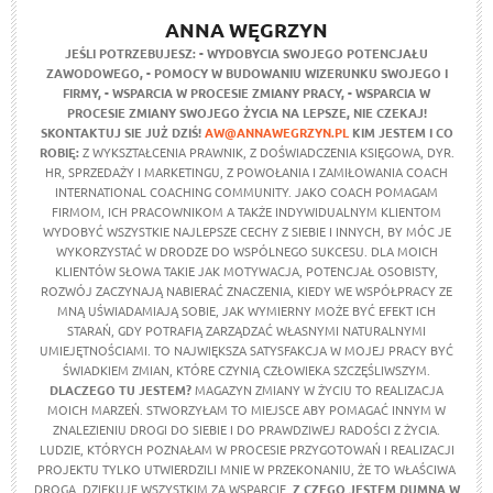
ANNA WĘGRZYN
JEŚLI POTRZEBUJESZ:
- WYDOBYCIA SWOJEGO POTENCJAŁU
ZAWODOWEGO,
- POMOCY W BUDOWANIU WIZERUNKU SWOJEGO I
FIRMY,
- WSPARCIA W PROCESIE ZMIANY PRACY,
- WSPARCIA W
PROCESIE ZMIANY SWOJEGO ŻYCIA NA LEPSZE,
NIE CZEKAJ!
SKONTAKTUJ SIE JUŻ DZIŚ!
AW@ANNAWEGRZYN.PL
KIM JESTEM I CO
ROBIĘ:
Z WYKSZTAŁCENIA PRAWNIK, Z DOŚWIADCZENIA KSIĘGOWA, DYR.
HR, SPRZEDAŻY I MARKETINGU, Z POWOŁANIA I ZAMIŁOWANIA COACH
INTERNATIONAL COACHING COMMUNITY. JAKO COACH POMAGAM
FIRMOM, ICH PRACOWNIKOM A TAKŻE INDYWIDUALNYM KLIENTOM
WYDOBYĆ WSZYSTKIE NAJLEPSZE CECHY Z SIEBIE I INNYCH, BY MÓC JE
WYKORZYSTAĆ W DRODZE DO WSPÓLNEGO SUKCESU. DLA MOICH
KLIENTÓW SŁOWA TAKIE JAK MOTYWACJA, POTENCJAŁ OSOBISTY,
ROZWÓJ ZACZYNAJĄ NABIERAĆ ZNACZENIA, KIEDY WE WSPÓŁPRACY ZE
MNĄ UŚWIADAMIAJĄ SOBIE, JAK WYMIERNY MOŻE BYĆ EFEKT ICH
STARAŃ, GDY POTRAFIĄ ZARZĄDZAĆ WŁASNYMI NATURALNYMI
UMIEJĘTNOŚCIAMI. TO NAJWIĘKSZA SATYSFAKCJA W MOJEJ PRACY BYĆ
ŚWIADKIEM ZMIAN, KTÓRE CZYNIĄ CZŁOWIEKA SZCZĘŚLIWSZYM.
DLACZEGO TU JESTEM?
MAGAZYN ZMIANY W ŻYCIU TO REALIZACJA
MOICH MARZEŃ. STWORZYŁAM TO MIEJSCE ABY POMAGAĆ INNYM W
ZNALEZIENIU DROGI DO SIEBIE I DO PRAWDZIWEJ RADOŚCI Z ŻYCIA.
LUDZIE, KTÓRYCH POZNAŁAM W PROCESIE PRZYGOTOWAŃ I REALIZACJI
PROJEKTU TYLKO UTWIERDZILI MNIE W PRZEKONANIU, ŻE TO WŁAŚCIWA
DROGA. DZIĘKUJĘ WSZYSTKIM ZA WSPARCIE.
Z CZEGO JESTEM DUMNA W