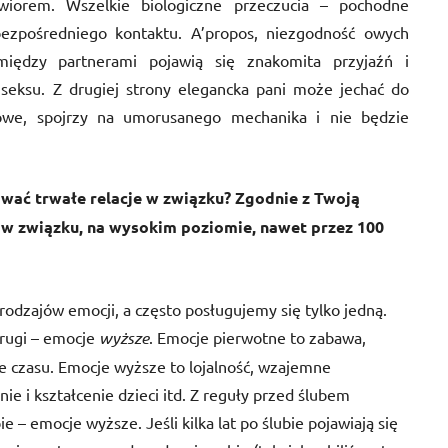
wiorem. Wszelkie biologiczne przeczucia – pochodne
ezpośredniego kontaktu. A’propos, niezgodność owych
dzy partnerami pojawią się znakomita przyjaźń i
 seksu. Z drugiej strony elegancka pani może jechać do
owe, spojrzy na umorusanego mechanika i nie będzie
ować trwałe relacje w związku? Zgodnie z Twoją
w związku, na wysokim poziomie, nawet przez 100
odzajów emocji, a często posługujemy się tylko jedną.
drugi – emocje
wyższe
. Emocje pierwotne to zabawa,
e czasu. Emocje wyższe to lojalność, wzajemne
e i kształcenie dzieci itd. Z reguły przed ślubem
e – emocje wyższe. Jeśli kilka lat po ślubie pojawiają się