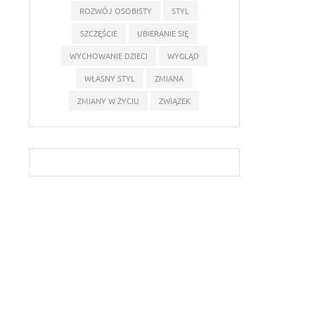
ROZWÓJ OSOBISTY
STYL
SZCZĘŚCIE
UBIERANIE SIĘ
WYCHOWANIE DZIECI
WYGLĄD
WŁASNY STYL
ZMIANA
ZMIANY W ŻYCIU
ZWIĄZEK