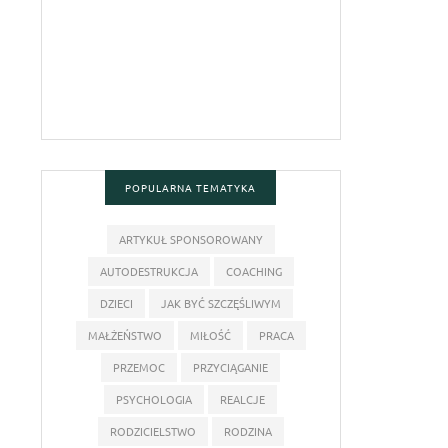
POPULARNA TEMATYKA
ARTYKUŁ SPONSOROWANY
AUTODESTRUKCJA
COACHING
DZIECI
JAK BYĆ SZCZĘŚLIWYM
MAŁŻEŃSTWO
MIŁOŚĆ
PRACA
PRZEMOC
PRZYCIĄGANIE
PSYCHOLOGIA
REALCJE
RODZICIELSTWO
RODZINA