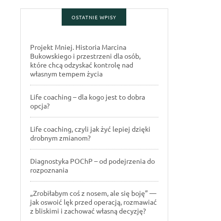
OSTATNIE WPISY
Projekt Mniej. Historia Marcina
Bukowskiego i przestrzeni dla osób,
które chcą odzyskać kontrolę nad
własnym tempem życia
Life coaching – dla kogo jest to dobra
opcja?
Life coaching, czyli jak żyć lepiej dzięki
drobnym zmianom?
Diagnostyka POChP – od podejrzenia do
rozpoznania
„Zrobiłabym coś z nosem, ale się boję” —
jak oswoić lęk przed operacją, rozmawiać
z bliskimi i zachować własną decyzję?