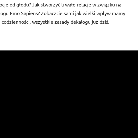
cje od głodu? Jak stworzyć trwałe relacje w związku na
logu Emo Sapiens? Zobaczcie sami jak wielki wpływ mamy
 codzienności, wszystkie zasady dekalogu już dziś.