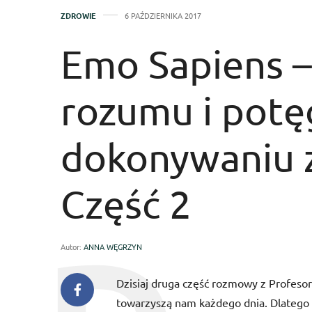
ZDROWIE
6 PAŹDZIERNIKA 2017
Emo Sapiens – 
rozumu i potę
dokonywaniu zm
Część 2
Autor:
ANNA WĘGRZYN
Dzisiaj druga część rozmowy z Profes
towarzyszą nam każdego dnia. Dlatego w