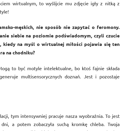
ściem wirtualnym, to wyślijcie mu zdjęcie igły z nitką z
tyle!
damsko-męskich, nie sposób nie zapytać o feromony.
nie siebie na poziomie podświadomym, czyli czucie
 kiedy na myśl o wirtualnej miłości pojawia się ten
ora na chodniku?
Mogą to być motyle intelektualne, bo ktoś fajnie składa
generuje multisensorycznych doznań. Jest i pozostaje
acji, tym intensywniej pracuje nasza wyobraźnia. To jest
ć dni, a potem zobaczyła suchą kromkę chleba. Twoja