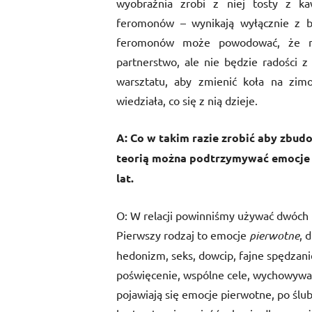
wyobraźnia zrobi z niej tosty z ka
feromonów – wynikają wyłącznie z b
feromonów może powodować, że mię
partnerstwo, ale nie będzie radości z
warsztatu, aby zmienić koła na zim
wiedziała, co się z nią dzieje.
A: Co w takim razie zrobić aby zbud
teorią można podtrzymywać emocje 
lat.
O: W relacji powinniśmy używać dwóch r
Pierwszy rodzaj to emocje
pierwotne
, 
hedonizm, seks, dowcip, fajne spędzani
poświęcenie, wspólne cele, wychowywani
pojawiają się emocje pierwotne, po ślubi