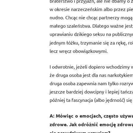
braterstwo i przyjaźń, ale nie dbamy o ż
w okresie narzeczeńskim albo przez pier
nudno. Chcąc nie chcąc partnerzy mogą
małego szaleństwa. Dlatego ważne jest
uprawianiu dzikiego seksu na publiczn
jednym łóżku, trzymanie się za rękę, ro
lecz wręcz obowiązkowymi.
I odwrotnie, jeżeli dopiero wchodzimy 
że druga osoba jest dla nas narkotykie
druga osoba zapewnia nam tylko rozry
jeszcze bardziej dowcipny i lepiej tańczą
później ta fascynacja (albo jędrność) się
A: Mówiąc o emocjach, często używa
zdrowe. Jak odróżnić emocję zdrową
się prawdziwym uczuciem?