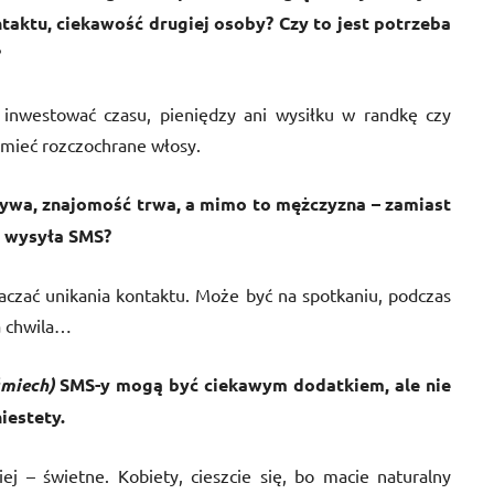
aktu, ciekawość drugiej osoby? Czy to jest potrzeba
?
 inwestować czasu, pieniędzy ani wysiłku w randkę czy
i mieć rozczochrane włosy.
odbywa, znajomość trwa, a mimo to mężczyzna – zamiast
 – wysyła SMS?
aczać unikania kontaktu. Może być na spotkaniu, podczas
a chwila…
śmiech)
SMS-y mogą być ciekawym dodatkiem, ale nie
iestety.
ej – świetne. Kobiety, cieszcie się, bo macie naturalny