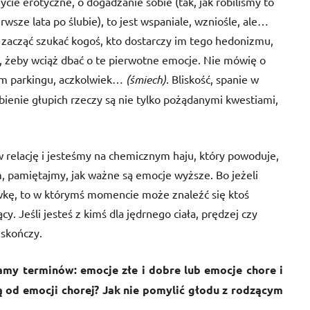
ycie erotyczne, o dogadzanie sobie (tak, jak robiliśmy to
wsze lata po ślubie), to jest wspaniale, wzniośle, ale…
 zacząć szukać kogoś, kto dostarczy im tego hedonizmu,
, żeby wciąż dbać o te pierwotne emocje. Nie mówię o
ym parkingu, aczkolwiek…
(śmiech)
. Bliskość, spanie w
bienie głupich rzeczy są nie tylko pożądanymi kwestiami,
w relację i jesteśmy na chemicznym haju, który powoduje,
m, pamiętajmy, jak ważne są emocje wyższe. Bo jeżeli
wkę, to w którymś momencie może znaleźć się ktoś
cy. Jeśli jesteś z kimś dla jędrnego ciała, prędzej czy
 skończy.
my terminów: emocje złe i dobre lub emocje chore i
 od emocji chorej? Jak nie pomylić głodu z rodzącym