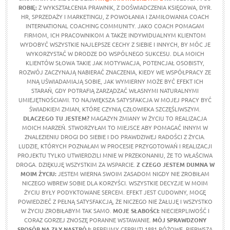
ROBIĘ:
Z WYKSZTAŁCENIA PRAWNIK, Z DOŚWIADCZENIA KSIĘGOWA, DYR.
HR, SPRZEDAŻY I MARKETINGU, Z POWOŁANIA I ZAMIŁOWANIA COACH
INTERNATIONAL COACHING COMMUNITY. JAKO COACH POMAGAM
FIRMOM, ICH PRACOWNIKOM A TAKŻE INDYWIDUALNYM KLIENTOM
WYDOBYĆ WSZYSTKIE NAJLEPSZE CECHY Z SIEBIE I INNYCH, BY MÓC JE
WYKORZYSTAĆ W DRODZE DO WSPÓLNEGO SUKCESU. DLA MOICH
KLIENTÓW SŁOWA TAKIE JAK MOTYWACJA, POTENCJAŁ OSOBISTY,
ROZWÓJ ZACZYNAJĄ NABIERAĆ ZNACZENIA, KIEDY WE WSPÓŁPRACY ZE
MNĄ UŚWIADAMIAJĄ SOBIE, JAK WYMIERNY MOŻE BYĆ EFEKT ICH
STARAŃ, GDY POTRAFIĄ ZARZĄDZAĆ WŁASNYMI NATURALNYMI
UMIEJĘTNOŚCIAMI. TO NAJWIĘKSZA SATYSFAKCJA W MOJEJ PRACY BYĆ
ŚWIADKIEM ZMIAN, KTÓRE CZYNIĄ CZŁOWIEKA SZCZĘŚLIWSZYM.
DLACZEGO TU JESTEM?
MAGAZYN ZMIANY W ŻYCIU TO REALIZACJA
MOICH MARZEŃ. STWORZYŁAM TO MIEJSCE ABY POMAGAĆ INNYM W
ZNALEZIENIU DROGI DO SIEBIE I DO PRAWDZIWEJ RADOŚCI Z ŻYCIA.
LUDZIE, KTÓRYCH POZNAŁAM W PROCESIE PRZYGOTOWAŃ I REALIZACJI
PROJEKTU TYLKO UTWIERDZILI MNIE W PRZEKONANIU, ŻE TO WŁAŚCIWA
DROGA. DZIĘKUJĘ WSZYSTKIM ZA WSPARCIE.
Z CZEGO JESTEM DUMNA W
MOIM ŻYCIU
:
JESTEM WIERNA SWOIM ZASADOM NIGDY NIE ZROBIŁAM
NICZEGO WBREW SOBIE DLA KORZYŚCI. WSZYSTKIE DECYZJE W MOIM
ŻYCIU BYŁY PODYKTOWANE SERCEM. EFEKT JEST CUDOWNY, MOGĘ
POWIEDZIEĆ Z PEŁNĄ SATYSFAKCJĄ, ŻE NICZEGO NIE ŻAŁUJĘ I WSZYSTKO
W ŻYCIU ZROBIŁABYM TAK SAMO.
MOJE SŁABOŚCI:
NIECIERPLIWOŚĆ I
CORAZ GORZEJ ZNOSZĘ PORANNE WSTAWANIE.
MÓJ SPRAWDZONY
SPOSÓB NA ZŁY NASTRÓJ:
PERFUMY CERRUTI 1881 RÓŻOWE, PIERWSZĄ