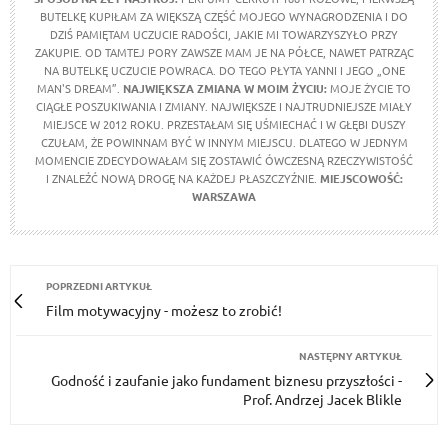
BUTELKĘ KUPIŁAM ZA WIĘKSZĄ CZĘŚĆ MOJEGO WYNAGRODZENIA I DO
DZIŚ PAMIĘTAM UCZUCIE RADOŚCI, JAKIE MI TOWARZYSZYŁO PRZY
ZAKUPIE. OD TAMTEJ PORY ZAWSZE MAM JE NA PÓŁCE, NAWET PATRZĄC
NA BUTELKĘ UCZUCIE POWRACA. DO TEGO PŁYTA YANNI I JEGO „ONE
MAN'S DREAM”.
NAJWIĘKSZA ZMIANA W MOIM ŻYCIU:
MOJE ŻYCIE TO
CIĄGŁE POSZUKIWANIA I ZMIANY. NAJWIĘKSZE I NAJTRUDNIEJSZE MIAŁY
MIEJSCE W 2012 ROKU. PRZESTAŁAM SIĘ UŚMIECHAĆ I W GŁĘBI DUSZY
CZUŁAM, ŻE POWINNAM BYĆ W INNYM MIEJSCU. DLATEGO W JEDNYM
MOMENCIE ZDECYDOWAŁAM SIĘ ZOSTAWIĆ ÓWCZESNĄ RZECZYWISTOŚĆ
I ZNALEŹĆ NOWĄ DROGĘ NA KAŻDEJ PŁASZCZYŹNIE.
MIEJSCOWOŚĆ:
WARSZAWA
POPRZEDNI ARTYKUŁ
Film motywacyjny - możesz to zrobić!
NASTĘPNY ARTYKUŁ
Godność i zaufanie jako fundament biznesu przyszłości -
Prof. Andrzej Jacek Blikle