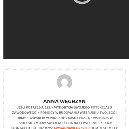
ANNA WĘGRZYN
JEŚLI POTRZEBUJESZ:
- WYDOBYCIA SWOJEGO POTENCJAŁU
ZAWODOWEGO,
- POMOCY W BUDOWANIU WIZERUNKU SWOJEGO I
FIRMY,
- WSPARCIA W PROCESIE ZMIANY PRACY,
- WSPARCIA W
PROCESIE ZMIANY SWOJEGO ŻYCIA NA LEPSZE,
NIE CZEKAJ!
SKONTAKTUJ SIE JUŻ DZIŚ!
AW@ANNAWEGRZYN.PL
KIM JESTEM I CO