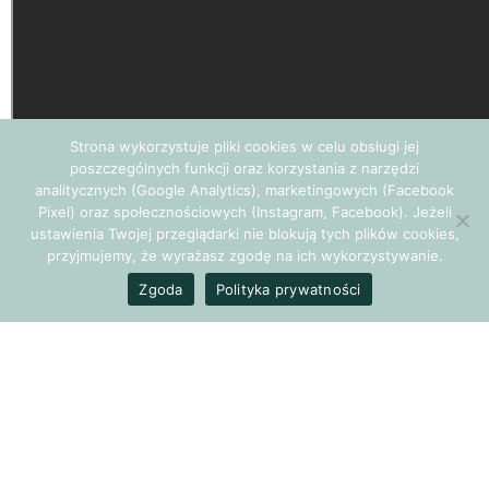
Strona wykorzystuje pliki cookies w celu obsługi jej
poszczególnych funkcji oraz korzystania z narzędzi
analitycznych (Google Analytics), marketingowych (Facebook
Pixel) oraz społecznościowych (Instagram, Facebook). Jeżeli
ustawienia Twojej przeglądarki nie blokują tych plików cookies,
przyjmujemy, że wyrażasz zgodę na ich wykorzystywanie.
Zgoda
Polityka prywatności