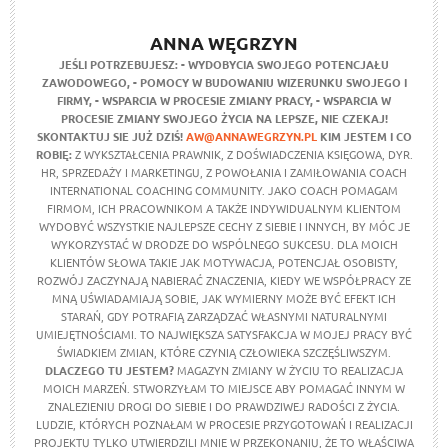
ANNA WĘGRZYN
JEŚLI POTRZEBUJESZ:
- WYDOBYCIA SWOJEGO POTENCJAŁU
ZAWODOWEGO,
- POMOCY W BUDOWANIU WIZERUNKU SWOJEGO I
FIRMY,
- WSPARCIA W PROCESIE ZMIANY PRACY,
- WSPARCIA W
PROCESIE ZMIANY SWOJEGO ŻYCIA NA LEPSZE,
NIE CZEKAJ!
SKONTAKTUJ SIE JUŻ DZIŚ!
AW@ANNAWEGRZYN.PL
KIM JESTEM I CO
ROBIĘ:
Z WYKSZTAŁCENIA PRAWNIK, Z DOŚWIADCZENIA KSIĘGOWA, DYR.
HR, SPRZEDAŻY I MARKETINGU, Z POWOŁANIA I ZAMIŁOWANIA COACH
INTERNATIONAL COACHING COMMUNITY. JAKO COACH POMAGAM
FIRMOM, ICH PRACOWNIKOM A TAKŻE INDYWIDUALNYM KLIENTOM
WYDOBYĆ WSZYSTKIE NAJLEPSZE CECHY Z SIEBIE I INNYCH, BY MÓC JE
WYKORZYSTAĆ W DRODZE DO WSPÓLNEGO SUKCESU. DLA MOICH
KLIENTÓW SŁOWA TAKIE JAK MOTYWACJA, POTENCJAŁ OSOBISTY,
ROZWÓJ ZACZYNAJĄ NABIERAĆ ZNACZENIA, KIEDY WE WSPÓŁPRACY ZE
MNĄ UŚWIADAMIAJĄ SOBIE, JAK WYMIERNY MOŻE BYĆ EFEKT ICH
STARAŃ, GDY POTRAFIĄ ZARZĄDZAĆ WŁASNYMI NATURALNYMI
UMIEJĘTNOŚCIAMI. TO NAJWIĘKSZA SATYSFAKCJA W MOJEJ PRACY BYĆ
ŚWIADKIEM ZMIAN, KTÓRE CZYNIĄ CZŁOWIEKA SZCZĘŚLIWSZYM.
DLACZEGO TU JESTEM?
MAGAZYN ZMIANY W ŻYCIU TO REALIZACJA
MOICH MARZEŃ. STWORZYŁAM TO MIEJSCE ABY POMAGAĆ INNYM W
ZNALEZIENIU DROGI DO SIEBIE I DO PRAWDZIWEJ RADOŚCI Z ŻYCIA.
LUDZIE, KTÓRYCH POZNAŁAM W PROCESIE PRZYGOTOWAŃ I REALIZACJI
PROJEKTU TYLKO UTWIERDZILI MNIE W PRZEKONANIU, ŻE TO WŁAŚCIWA