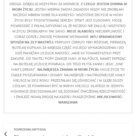
DROGA. DZIĘKUJĘ WSZYSTKIM ZA WSPARCIE.
Z CZEGO JESTEM DUMNA W
MOIM ŻYCIU
:
JESTEM WIERNA SWOIM ZASADOM NIGDY NIE ZROBIŁAM
NICZEGO WBREW SOBIE DLA KORZYŚCI. WSZYSTKIE DECYZJE W MOIM
ŻYCIU BYŁY PODYKTOWANE SERCEM. EFEKT JEST CUDOWNY, MOGĘ
POWIEDZIEĆ Z PEŁNĄ SATYSFAKCJĄ, ŻE NICZEGO NIE ŻAŁUJĘ I WSZYSTKO
W ŻYCIU ZROBIŁABYM TAK SAMO.
MOJE SŁABOŚCI:
NIECIERPLIWOŚĆ I
CORAZ GORZEJ ZNOSZĘ PORANNE WSTAWANIE.
MÓJ SPRAWDZONY
SPOSÓB NA ZŁY NASTRÓJ:
PERFUMY CERRUTI 1881 RÓŻOWE, PIERWSZĄ
BUTELKĘ KUPIŁAM ZA WIĘKSZĄ CZĘŚĆ MOJEGO WYNAGRODZENIA I DO
DZIŚ PAMIĘTAM UCZUCIE RADOŚCI, JAKIE MI TOWARZYSZYŁO PRZY
ZAKUPIE. OD TAMTEJ PORY ZAWSZE MAM JE NA PÓŁCE, NAWET PATRZĄC
NA BUTELKĘ UCZUCIE POWRACA. DO TEGO PŁYTA YANNI I JEGO „ONE
MAN'S DREAM”.
NAJWIĘKSZA ZMIANA W MOIM ŻYCIU:
MOJE ŻYCIE TO
CIĄGŁE POSZUKIWANIA I ZMIANY. NAJWIĘKSZE I NAJTRUDNIEJSZE MIAŁY
MIEJSCE W 2012 ROKU. PRZESTAŁAM SIĘ UŚMIECHAĆ I W GŁĘBI DUSZY
CZUŁAM, ŻE POWINNAM BYĆ W INNYM MIEJSCU. DLATEGO W JEDNYM
MOMENCIE ZDECYDOWAŁAM SIĘ ZOSTAWIĆ ÓWCZESNĄ RZECZYWISTOŚĆ
I ZNALEŹĆ NOWĄ DROGĘ NA KAŻDEJ PŁASZCZYŹNIE.
MIEJSCOWOŚĆ:
WARSZAWA
POPRZEDNI ARTYKUŁ