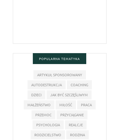
POPULARNA TEMATYKA
ARTYKUŁ SPONSOROWANY
AUTODESTRUKCJA
COACHING
DZIECI
JAK BYĆ SZCZĘŚLIWYM
MAŁŻEŃSTWO
MIŁOŚĆ
PRACA
PRZEMOC
PRZYCIĄGANIE
PSYCHOLOGIA
REALCJE
RODZICIELSTWO
RODZINA