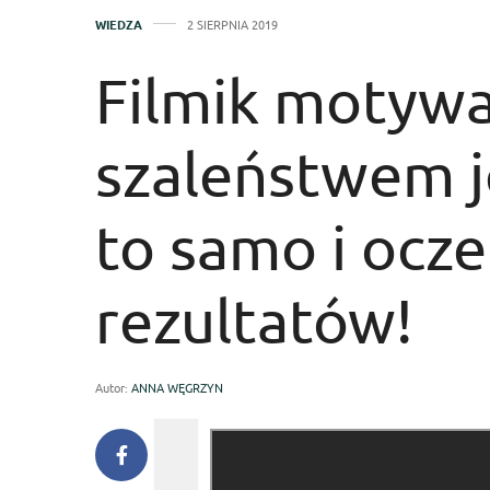
WIEDZA
2 SIERPNIA 2019
Filmik motywa
szaleństwem j
to samo i ocz
rezultatów!
Autor:
ANNA WĘGRZYN