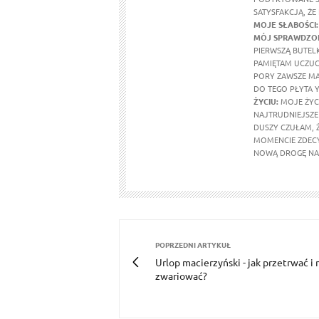
SATYSFAKCJĄ, ŻE
MOJE SŁABOŚCI:
MÓJ SPRAWDZON
PIERWSZĄ BUTEL
PAMIĘTAM UCZUCI
PORY ZAWSZE MA
DO TEGO PŁYTA Y
ŻYCIU:
MOJE ŻYCI
NAJTRUDNIEJSZE 
DUSZY CZUŁAM, 
MOMENCIE ZDECY
NOWĄ DROGĘ NA 
POPRZEDNI ARTYKUŁ
Urlop macierzyński - jak przetrwać i 
zwariować?