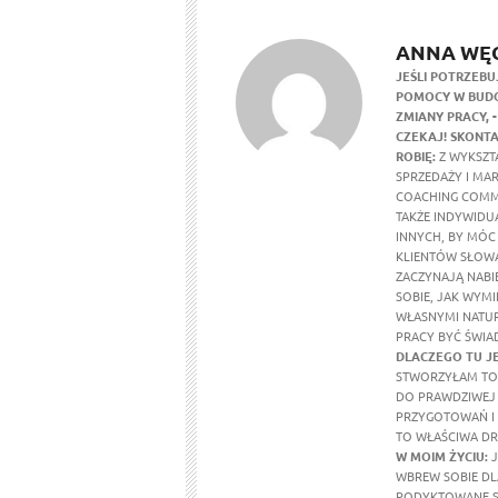
ANNA WĘ
JEŚLI POTRZEBU
POMOCY W BUDO
ZMIANY PRACY,
CZEKAJ! SKONTA
ROBIĘ:
Z WYKSZTA
SPRZEDAŻY I MA
COACHING COMM
TAKŻE INDYWIDU
INNYCH, BY MÓC
KLIENTÓW SŁOWA
ZACZYNAJĄ NABI
SOBIE, JAK WYMI
WŁASNYMI NATUR
PRACY BYĆ ŚWIA
DLACZEGO TU J
STWORZYŁAM TO 
DO PRAWDZIWEJ 
PRZYGOTOWAŃ I 
TO WŁAŚCIWA DR
W MOIM ŻYCIU
:
J
WBREW SOBIE DL
PODYKTOWANE SE