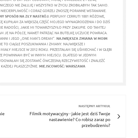
 NICZEGO NIE ŻAŁUJĘ I WSZYSTKO W ŻYCIU ZROBIŁABYM TAK SAMO.
NIECIERPLIWOŚĆ I CORAZ GORZEJ ZNOSZĘ PORANNE WSTAWANIE.
Y SPOSÓB NA ZŁY NASTRÓJ:
PERFUMY CERRUTI 1881 RÓŻOWE,
KĘ KUPIŁAM ZA WIĘKSZĄ CZĘŚĆ MOJEGO WYNAGRODZENIA I DO DZIŚ
E RADOŚCI, JAKIE MI TOWARZYSZYŁO PRZY ZAKUPIE. OD TAMTEJ
M JE NA PÓŁCE, NAWET PATRZĄC NA BUTELKĘ UCZUCIE POWRACA.
ANNI I JEGO „ONE MAN'S DREAM”.
NAJWIĘKSZA ZMIANA W MOIM
E TO CIĄGŁE POSZUKIWANIA I ZMIANY. NAJWIĘKSZE I
MIAŁY MIEJSCE W 2012 ROKU. PRZESTAŁAM SIĘ UŚMIECHAĆ I W GŁĘBI
ŻE POWINNAM BYĆ W INNYM MIEJSCU. DLATEGO W JEDNYM
DOWAŁAM SIĘ ZOSTAWIĆ ÓWCZESNĄ RZECZYWISTOŚĆ I ZNALEŹĆ
KAŻDEJ PŁASZCZYŹNIE.
MIEJSCOWOŚĆ: WARSZAWA
NASTĘPNY ARTYKUŁ
nie
Filmik motywacyjny - jakie jest dziś Twoje
nastawienie? Co robisz zaraz po
przebudzeniu?