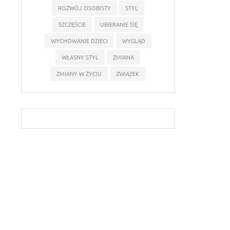
ROZWÓJ OSOBISTY
STYL
SZCZĘŚCIE
UBIERANIE SIĘ
WYCHOWANIE DZIECI
WYGLĄD
WŁASNY STYL
ZMIANA
ZMIANY W ŻYCIU
ZWIĄZEK