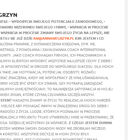
GRZYN
JESZ:
- WYDOBYCIA SWOJEGO POTENCJAŁU ZAWODOWEGO,
-
WANIU WIZERUNKU SWOJEGO I FIRMY,
- WSPARCIA W PROCESIE
- WSPARCIA W PROCESIE ZMIANY SWOJEGO ŻYCIA NA LEPSZE,
NIE
KTUJ SIE JUŻ DZIŚ!
AW@ANNAWEGRZYN.PL
KIM JESTEM I CO
ŁCENIA PRAWNIK, Z DOŚWIADCZENIA KSIĘGOWA, DYR. HR,
RKETINGU, Z POWOŁANIA I ZAMIŁOWANIA COACH INTERNATIONAL
UNITY. JAKO COACH POMAGAM FIRMOM, ICH PRACOWNIKOM A
ALNYM KLIENTOM WYDOBYĆ WSZYSTKIE NAJLEPSZE CECHY Z SIEBIE I
 JE WYKORZYSTAĆ W DRODZE DO WSPÓLNEGO SUKCESU. DLA MOICH
 TAKIE JAK MOTYWACJA, POTENCJAŁ OSOBISTY, ROZWÓJ
ERAĆ ZNACZENIA, KIEDY WE WSPÓŁPRACY ZE MNĄ UŚWIADAMIAJĄ
ERNY MOŻE BYĆ EFEKT ICH STARAŃ, GDY POTRAFIĄ ZARZĄDZAĆ
ALNYMI UMIEJĘTNOŚCIAMI. TO NAJWIĘKSZA SATYSFAKCJA W MOJEJ
DKIEM ZMIAN, KTÓRE CZYNIĄ CZŁOWIEKA SZCZĘŚLIWSZYM.
ESTEM?
MAGAZYN ZMIANY W ŻYCIU TO REALIZACJA MOICH MARZEŃ.
MIEJSCE ABY POMAGAĆ INNYM W ZNALEZIENIU DROGI DO SIEBIE I
RADOŚCI Z ŻYCIA. LUDZIE, KTÓRYCH POZNAŁAM W PROCESIE
REALIZACJI PROJEKTU TYLKO UTWIERDZILI MNIE W PRZEKONANIU, ŻE
OGA. DZIĘKUJĘ WSZYSTKIM ZA WSPARCIE.
Z CZEGO JESTEM DUMNA
ESTEM WIERNA SWOIM ZASADOM NIGDY NIE ZROBIŁAM NICZEGO
A KORZYŚCI. WSZYSTKIE DECYZJE W MOIM ŻYCIU BYŁY
RCEM. EFEKT JEST CUDOWNY, MOGĘ POWIEDZIEĆ Z PEŁNĄ