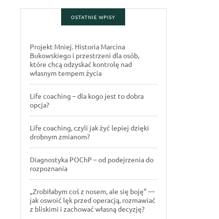
OSTATNIE WPISY
Projekt Mniej. Historia Marcina
Bukowskiego i przestrzeni dla osób,
które chcą odzyskać kontrolę nad
własnym tempem życia
Life coaching – dla kogo jest to dobra
opcja?
Life coaching, czyli jak żyć lepiej dzięki
drobnym zmianom?
Diagnostyka POChP – od podejrzenia do
rozpoznania
„Zrobiłabym coś z nosem, ale się boję” —
jak oswoić lęk przed operacją, rozmawiać
z bliskimi i zachować własną decyzję?