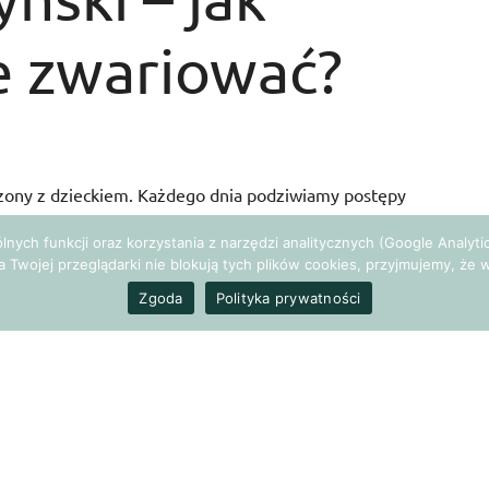
ie zwariować?
dzony z dzieckiem. Każdego dnia podziwiamy postępy
o nowych umiejętności.
gólnych funkcji oraz korzystania z narzędzi analitycznych (Google Analy
a Twojej przeglądarki nie blokują tych plików cookies, przyjmujemy, ż
 popadamy w rutynę.
Gotowanie, spacery, zabawy z
Zgoda
Polityka prywatności
mo. Nie mamy żadnej odskoczni, a nasze życie
najemy nowych ludzi, jednakże głównie są to prezenterzy z
nfluencerzy.
zróżnić kilka typów współczesnych mam.