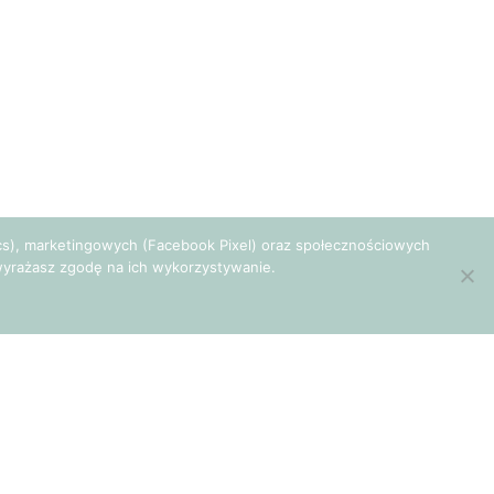
tics), marketingowych (Facebook Pixel) oraz społecznościowych
e wyrażasz zgodę na ich wykorzystywanie.