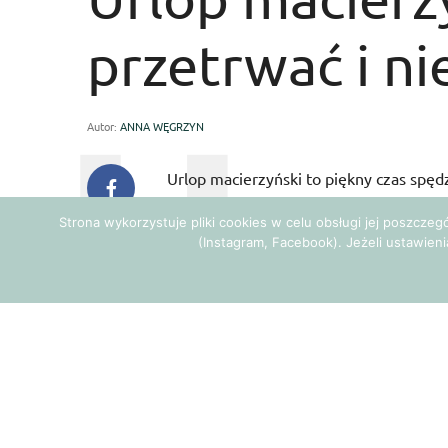
przetrwać i n
Autor:
ANNA WĘGRZYN
Urlop macierzyński to piękny czas spę
naszego maleństwa, cieszymy się z jeg
Strona wykorzystuje pliki cookies w celu obsługi jej poszcze
(Instagram, Facebook). Jeżeli ustawieni
Bywa jednak tak, że po pewnym czasie
dzieckiem… Każdy dzień wygląda tak sa
towarzyskie istnieje tylko online. Poz
telewizji śniadaniowych, blogerzy czy i
Każda z nas jest inna, jednak można ro