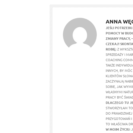
ANNA WĘ
JEŚLI POTRZEBU
POMOCY W BUDO
ZMIANY PRACY,
CZEKAJ! SKONTA
ROBIĘ:
Z WYKSZTA
SPRZEDAŻY I MA
COACHING COMM
TAKŻE INDYWIDU
INNYCH, BY MÓC
KLIENTÓW SŁOWA
ZACZYNAJĄ NABI
SOBIE, JAK WYMI
WŁASNYMI NATUR
PRACY BYĆ ŚWIA
DLACZEGO TU J
STWORZYŁAM TO 
DO PRAWDZIWEJ 
PRZYGOTOWAŃ I 
TO WŁAŚCIWA DR
W MOIM ŻYCIU
:
J