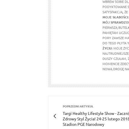
WBREW SOBIE DL
PODYKTOWANE SE
SATYSFAKCJĄ, ŻE
MOJE SŁABOŚCI:
MÓJ SPRAWDZON
PIERWSZĄ BUTEL
PAMIĘTAM UCZUCI
PORY ZAWSZE MA
DO TEGO PŁYTA Y
ŻYCIU:
MOJE ŻYCI
NAJTRUDNIEJSZE 
DUSZY CZUŁAM, 
MOMENCIE ZDECY
NOWĄ DROGĘ NA 
POPRZEDNI ARTYKUŁ
Targi Healthy Lifestyle Show - Zaczni
Zdrowy Styl Życia! 24-25 lutego 201
Stadion PGE Narodowy