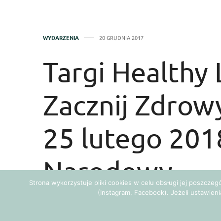
WYDARZENIA
20 GRUDNIA 2017
Targi Healthy 
Zacznij Zdrowy
25 lutego 201
Narodowy
Strona wykorzystuje pliki cookies w celu obsługi jej poszcze
(Instagram, Facebook). Jeżeli ustawieni
Autor:
ANNA WĘGRZYN