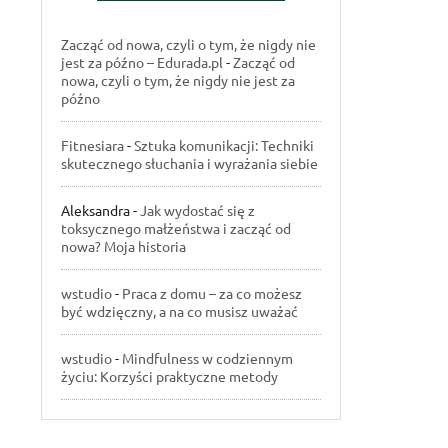
Zacząć od nowa, czyli o tym, że nigdy nie
jest za późno – Edurada.pl
-
Zacząć od
nowa, czyli o tym, że nigdy nie jest za
późno
Fitnesiara
-
Sztuka komunikacji: Techniki
skutecznego słuchania i wyrażania siebie
Aleksandra
-
Jak wydostać się z
toksycznego małżeństwa i zacząć od
nowa? Moja historia
wstudio
-
Praca z domu – za co możesz
być wdzięczny, a na co musisz uważać
wstudio
-
Mindfulness w codziennym
życiu: Korzyści praktyczne metody