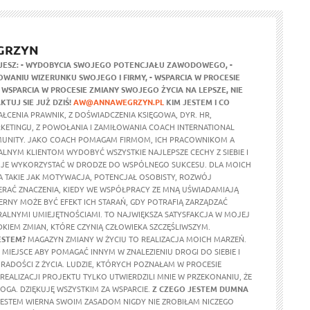
GRZYN
JESZ:
- WYDOBYCIA SWOJEGO POTENCJAŁU ZAWODOWEGO,
-
WANIU WIZERUNKU SWOJEGO I FIRMY,
- WSPARCIA W PROCESIE
- WSPARCIA W PROCESIE ZMIANY SWOJEGO ŻYCIA NA LEPSZE,
NIE
KTUJ SIE JUŻ DZIŚ!
AW@ANNAWEGRZYN.PL
KIM JESTEM I CO
ŁCENIA PRAWNIK, Z DOŚWIADCZENIA KSIĘGOWA, DYR. HR,
RKETINGU, Z POWOŁANIA I ZAMIŁOWANIA COACH INTERNATIONAL
UNITY. JAKO COACH POMAGAM FIRMOM, ICH PRACOWNIKOM A
ALNYM KLIENTOM WYDOBYĆ WSZYSTKIE NAJLEPSZE CECHY Z SIEBIE I
 JE WYKORZYSTAĆ W DRODZE DO WSPÓLNEGO SUKCESU. DLA MOICH
 TAKIE JAK MOTYWACJA, POTENCJAŁ OSOBISTY, ROZWÓJ
ERAĆ ZNACZENIA, KIEDY WE WSPÓŁPRACY ZE MNĄ UŚWIADAMIAJĄ
ERNY MOŻE BYĆ EFEKT ICH STARAŃ, GDY POTRAFIĄ ZARZĄDZAĆ
ALNYMI UMIEJĘTNOŚCIAMI. TO NAJWIĘKSZA SATYSFAKCJA W MOJEJ
DKIEM ZMIAN, KTÓRE CZYNIĄ CZŁOWIEKA SZCZĘŚLIWSZYM.
ESTEM?
MAGAZYN ZMIANY W ŻYCIU TO REALIZACJA MOICH MARZEŃ.
MIEJSCE ABY POMAGAĆ INNYM W ZNALEZIENIU DROGI DO SIEBIE I
RADOŚCI Z ŻYCIA. LUDZIE, KTÓRYCH POZNAŁAM W PROCESIE
REALIZACJI PROJEKTU TYLKO UTWIERDZILI MNIE W PRZEKONANIU, ŻE
OGA. DZIĘKUJĘ WSZYSTKIM ZA WSPARCIE.
Z CZEGO JESTEM DUMNA
ESTEM WIERNA SWOIM ZASADOM NIGDY NIE ZROBIŁAM NICZEGO