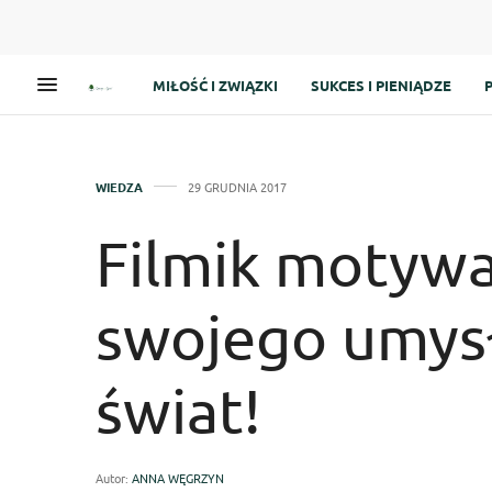
MIŁOŚĆ I ZWIĄZKI
SUKCES I PIENIĄDZE
WIEDZA
29 GRUDNIA 2017
Filmik motywa
swojego umysł
świat!
Autor:
ANNA WĘGRZYN