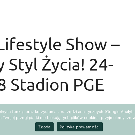
Lifestyle Show –
 Styl Życia! 24-
8 Stadion PGE
gólnych funkcji oraz korzystania z narzędzi analitycznych (Google Analy
a Twojej przeglądarki nie blokują tych plików cookies, przyjmujemy, ż
Zgoda
Polityka prywatności