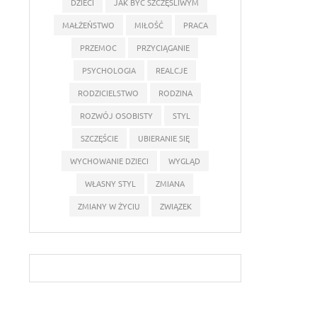
DZIECI
JAK BYĆ SZCZĘŚLIWYM
MAŁŻEŃSTWO
MIŁOŚĆ
PRACA
PRZEMOC
PRZYCIĄGANIE
PSYCHOLOGIA
REALCJE
RODZICIELSTWO
RODZINA
ROZWÓJ OSOBISTY
STYL
SZCZĘŚCIE
UBIERANIE SIĘ
WYCHOWANIE DZIECI
WYGLĄD
WŁASNY STYL
ZMIANA
ZMIANY W ŻYCIU
ZWIĄZEK