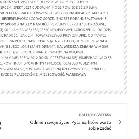
A KORZYŚCI. WSZYSTKIE DECYZJE W MOIM ŻYCIU BYŁY
RCEM. EFEKT JEST CUDOWNY, MOGĘ POWIEDZIEĆ Z PEŁNĄ
 NICZEGO NIE ŻAŁUJĘ I WSZYSTKO W ŻYCIU ZROBIŁABYM TAK SAMO.
NIECIERPLIWOŚĆ I CORAZ GORZEJ ZNOSZĘ PORANNE WSTAWANIE.
Y SPOSÓB NA ZŁY NASTRÓJ:
PERFUMY CERRUTI 1881 RÓŻOWE,
KĘ KUPIŁAM ZA WIĘKSZĄ CZĘŚĆ MOJEGO WYNAGRODZENIA I DO DZIŚ
E RADOŚCI, JAKIE MI TOWARZYSZYŁO PRZY ZAKUPIE. OD TAMTEJ
M JE NA PÓŁCE, NAWET PATRZĄC NA BUTELKĘ UCZUCIE POWRACA.
ANNI I JEGO „ONE MAN'S DREAM”.
NAJWIĘKSZA ZMIANA W MOIM
E TO CIĄGŁE POSZUKIWANIA I ZMIANY. NAJWIĘKSZE I
MIAŁY MIEJSCE W 2012 ROKU. PRZESTAŁAM SIĘ UŚMIECHAĆ I W GŁĘBI
ŻE POWINNAM BYĆ W INNYM MIEJSCU. DLATEGO W JEDNYM
DOWAŁAM SIĘ ZOSTAWIĆ ÓWCZESNĄ RZECZYWISTOŚĆ I ZNALEŹĆ
KAŻDEJ PŁASZCZYŹNIE.
MIEJSCOWOŚĆ: WARSZAWA
NASTĘPNY ARTYKUŁ
j
Odmień swoje życie. Pytania, które warto
8
sobie zadać