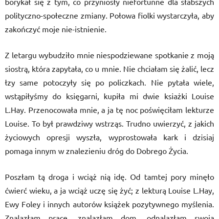
borykał się z tym, co przyniosły niefortunne dla słabszych
polityczno-społeczne zmiany. Połowa fiolki wystarczyła, aby
zakończyć moje nie-istnienie.
Z letargu wybudziło mnie niespodziewane spotkanie z moją
siostrą, która zapytała, co u mnie. Nie chciałam się żalić, lecz
łzy same potoczyły się po policzkach. Nie pytała wiele,
wstąpiłyśmy do księgarni, kupiła mi dwie ksiażki Louise
L.Hay. Przenocowała mnie, a ja tę noc poświęciłam lekturze
Louise. To był prawdziwy wstrząs. Trudno uwierzyć, z jakich
życiowych opresji wyszła, wyprostowała kark i dzisiaj
pomaga innym w znalezieniu dróg do Dobrego Życia.
Poszłam tą droga i wciąż nią idę. Od tamtej pory minęło
ćwierć wieku, a ja wciąż uczę się żyć; z lekturą Louise L.Hay,
Ewy Foley i innych autorów książek pozytywnego myślenia.
Znalazłam pracę, znalazłam dom, odnalazłam swoją