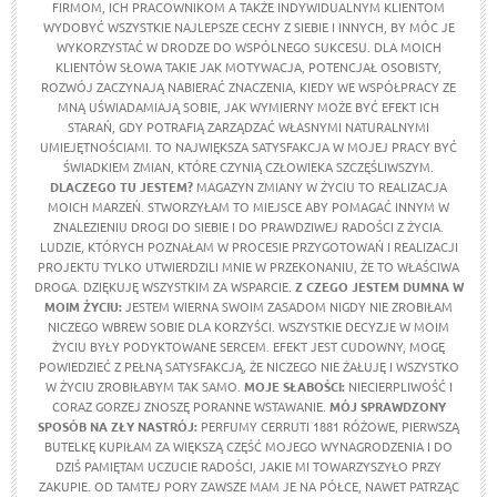
FIRMOM, ICH PRACOWNIKOM A TAKŻE INDYWIDUALNYM KLIENTOM
WYDOBYĆ WSZYSTKIE NAJLEPSZE CECHY Z SIEBIE I INNYCH, BY MÓC JE
WYKORZYSTAĆ W DRODZE DO WSPÓLNEGO SUKCESU. DLA MOICH
KLIENTÓW SŁOWA TAKIE JAK MOTYWACJA, POTENCJAŁ OSOBISTY,
ROZWÓJ ZACZYNAJĄ NABIERAĆ ZNACZENIA, KIEDY WE WSPÓŁPRACY ZE
MNĄ UŚWIADAMIAJĄ SOBIE, JAK WYMIERNY MOŻE BYĆ EFEKT ICH
STARAŃ, GDY POTRAFIĄ ZARZĄDZAĆ WŁASNYMI NATURALNYMI
UMIEJĘTNOŚCIAMI. TO NAJWIĘKSZA SATYSFAKCJA W MOJEJ PRACY BYĆ
ŚWIADKIEM ZMIAN, KTÓRE CZYNIĄ CZŁOWIEKA SZCZĘŚLIWSZYM.
DLACZEGO TU JESTEM?
MAGAZYN ZMIANY W ŻYCIU TO REALIZACJA
MOICH MARZEŃ. STWORZYŁAM TO MIEJSCE ABY POMAGAĆ INNYM W
ZNALEZIENIU DROGI DO SIEBIE I DO PRAWDZIWEJ RADOŚCI Z ŻYCIA.
LUDZIE, KTÓRYCH POZNAŁAM W PROCESIE PRZYGOTOWAŃ I REALIZACJI
PROJEKTU TYLKO UTWIERDZILI MNIE W PRZEKONANIU, ŻE TO WŁAŚCIWA
DROGA. DZIĘKUJĘ WSZYSTKIM ZA WSPARCIE.
Z CZEGO JESTEM DUMNA W
MOIM ŻYCIU
:
JESTEM WIERNA SWOIM ZASADOM NIGDY NIE ZROBIŁAM
NICZEGO WBREW SOBIE DLA KORZYŚCI. WSZYSTKIE DECYZJE W MOIM
ŻYCIU BYŁY PODYKTOWANE SERCEM. EFEKT JEST CUDOWNY, MOGĘ
POWIEDZIEĆ Z PEŁNĄ SATYSFAKCJĄ, ŻE NICZEGO NIE ŻAŁUJĘ I WSZYSTKO
W ŻYCIU ZROBIŁABYM TAK SAMO.
MOJE SŁABOŚCI:
NIECIERPLIWOŚĆ I
CORAZ GORZEJ ZNOSZĘ PORANNE WSTAWANIE.
MÓJ SPRAWDZONY
SPOSÓB NA ZŁY NASTRÓJ:
PERFUMY CERRUTI 1881 RÓŻOWE, PIERWSZĄ
BUTELKĘ KUPIŁAM ZA WIĘKSZĄ CZĘŚĆ MOJEGO WYNAGRODZENIA I DO
DZIŚ PAMIĘTAM UCZUCIE RADOŚCI, JAKIE MI TOWARZYSZYŁO PRZY
ZAKUPIE. OD TAMTEJ PORY ZAWSZE MAM JE NA PÓŁCE, NAWET PATRZĄC