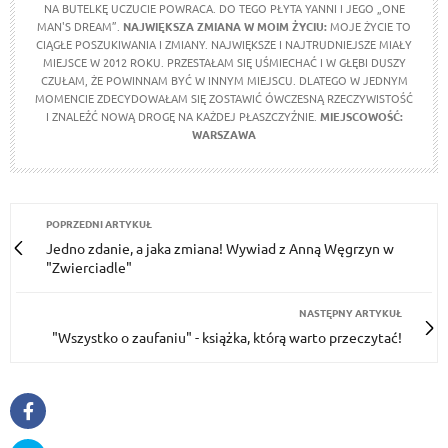
NA BUTELKĘ UCZUCIE POWRACA. DO TEGO PŁYTA YANNI I JEGO „ONE
MAN'S DREAM”.
NAJWIĘKSZA ZMIANA W MOIM ŻYCIU:
MOJE ŻYCIE TO
CIĄGŁE POSZUKIWANIA I ZMIANY. NAJWIĘKSZE I NAJTRUDNIEJSZE MIAŁY
MIEJSCE W 2012 ROKU. PRZESTAŁAM SIĘ UŚMIECHAĆ I W GŁĘBI DUSZY
CZUŁAM, ŻE POWINNAM BYĆ W INNYM MIEJSCU. DLATEGO W JEDNYM
MOMENCIE ZDECYDOWAŁAM SIĘ ZOSTAWIĆ ÓWCZESNĄ RZECZYWISTOŚĆ
I ZNALEŹĆ NOWĄ DROGĘ NA KAŻDEJ PŁASZCZYŹNIE.
MIEJSCOWOŚĆ:
WARSZAWA
POPRZEDNI ARTYKUŁ
Jedno zdanie, a jaka zmiana! Wywiad z Anną Węgrzyn w
"Zwierciadle"
NASTĘPNY ARTYKUŁ
"Wszystko o zaufaniu" - książka, którą warto przeczytać!