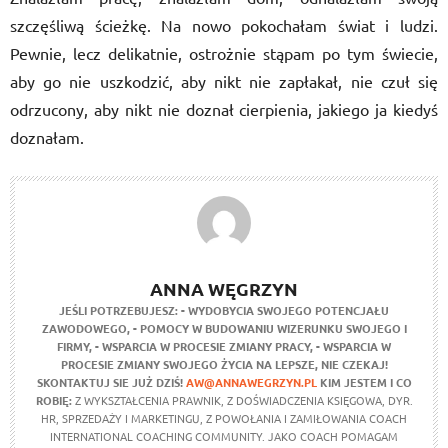
szczęśliwą ścieżkę. Na nowo pokochałam świat i ludzi.
Pewnie, lecz delikatnie, ostrożnie stąpam po tym świecie,
aby go nie uszkodzić, aby nikt nie zapłakał, nie czuł się
odrzucony, aby nikt nie doznał cierpienia, jakiego ja kiedyś
doznałam.
ANNA WĘGRZYN
JEŚLI POTRZEBUJESZ:
- WYDOBYCIA SWOJEGO POTENCJAŁU
ZAWODOWEGO,
- POMOCY W BUDOWANIU WIZERUNKU SWOJEGO I
FIRMY,
- WSPARCIA W PROCESIE ZMIANY PRACY,
- WSPARCIA W
PROCESIE ZMIANY SWOJEGO ŻYCIA NA LEPSZE,
NIE CZEKAJ!
SKONTAKTUJ SIE JUŻ DZIŚ!
AW@ANNAWEGRZYN.PL
KIM JESTEM I CO
ROBIĘ:
Z WYKSZTAŁCENIA PRAWNIK, Z DOŚWIADCZENIA KSIĘGOWA, DYR.
HR, SPRZEDAŻY I MARKETINGU, Z POWOŁANIA I ZAMIŁOWANIA COACH
INTERNATIONAL COACHING COMMUNITY. JAKO COACH POMAGAM