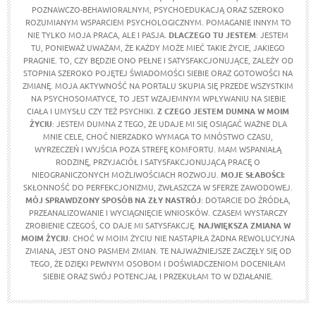
POZNAWCZO-BEHAWIORALNYM, PSYCHOEDUKACJĄ ORAZ SZEROKO
ROZUMIANYM WSPARCIEM PSYCHOLOGICZNYM. POMAGANIE INNYM TO
NIE TYLKO MOJA PRACA, ALE I PASJA.
DLACZEGO TU JESTEM
: JESTEM
TU, PONIEWAŻ UWAŻAM, ŻE KAŻDY MOŻE MIEĆ TAKIE ŻYCIE, JAKIEGO
PRAGNIE. TO, CZY BĘDZIE ONO PEŁNE I SATYSFAKCJONUJĄCE, ZALEŻY OD
STOPNIA SZEROKO POJĘTEJ ŚWIADOMOŚCI SIEBIE ORAZ GOTOWOŚCI NA
ZMIANĘ. MOJA AKTYWNOŚĆ NA PORTALU SKUPIA SIĘ PRZEDE WSZYSTKIM
NA PSYCHOSOMATYCE, TO JEST WZAJEMNYM WPŁYWANIU NA SIEBIE
CIAŁA I UMYSŁU CZY TEŻ PSYCHIKI.
Z CZEGO JESTEM DUMNA W MOIM
ŻYCIU
: JESTEM DUMNA Z TEGO, ŻE UDAJE MI SIĘ OSIĄGAĆ WAŻNE DLA
MNIE CELE, CHOĆ NIERZADKO WYMAGA TO MNÓSTWO CZASU,
WYRZECZEŃ I WYJŚCIA POZA STREFĘ KOMFORTU. MAM WSPANIAŁĄ
RODZINĘ, PRZYJACIÓŁ I SATYSFAKCJONUJĄCĄ PRACĘ O
NIEOGRANICZONYCH MOŻLIWOŚCIACH ROZWOJU.
MOJE SŁABOŚCI:
SKŁONNOŚĆ DO PERFEKCJONIZMU, ZWŁASZCZA W SFERZE ZAWODOWEJ.
MÓJ SPRAWDZONY SPOSÓB NA ZŁY NASTRÓJ
: DOTARCIE DO ŹRÓDŁA,
PRZEANALIZOWANIE I WYCIĄGNIĘCIE WNIOSKÓW. CZASEM WYSTARCZY
ZROBIENIE CZEGOŚ, CO DAJE MI SATYSFAKCJĘ.
NAJWIĘKSZA ZMIANA W
MOIM ŻYCIU
: CHOĆ W MOIM ŻYCIU NIE NASTĄPIŁA ŻADNA REWOLUCYJNA
ZMIANA, JEST ONO PASMEM ZMIAN. TE NAJWAŻNIEJSZE ZACZĘŁY SIĘ OD
TEGO, ŻE DZIĘKI PEWNYM OSOBOM I DOŚWIADCZENIOM DOCENIŁAM
SIEBIE ORAZ SWÓJ POTENCJAŁ I PRZEKUŁAM TO W DZIAŁANIE.