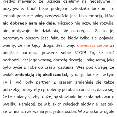
Kiedyś mawiano, że uczucia dzielimy na negatywne i
pozytywne. Choć takie podejście szkodziło ludziom, to
jednak poczucie winy rzeczywiście jest taką emocją, która
nic dobrego nam nie daje
. Niczego nie uczy, nie rozwija,
nie motywuje do działania, nie ostrzega… Za to jej
ogromnym plusem jest fakt, że kiedy tylko się pojawia,
wiemy, że nie tędy droga. Jeśli więc
obwiniasz siebie
za
odejście partnera, powiedz sobie STOP! To, że ktoś
odchodzi, jest jego własną, dorosłą decyzją – taką samą, jaką
było bycie z Tobą do czasu rozstania. Weź pod uwagę, że
wokół
zmieniają się okoliczności
, sytuacje, ludzie – w tym
Ty i Twój były partner. Z czasem zmieniają się także
potrzeby, priorytety i problemy po obu stronach i zdarza się,
że te zmiany są zbyt duże, by stawianie im czoła było warte
wysiłku. Pamiętaj, że w bliskich relacjach nigdy nie jest tak,
że winna ich zerwania jest jedna osoba. W związku w ogóle