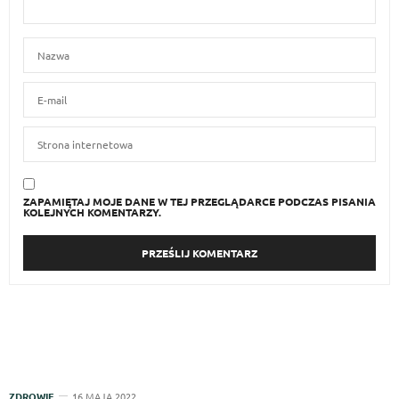
ANIA
PISZE:
dobrze powiedziane!
22 LIPCA 2022 O 21:31
ANIA
PISZE:
pomocny artykul
22 LIPCA 2022 O 21:33
ZAPAMIĘTAJ MOJE DANE W TEJ PRZEGLĄDARCE PODCZAS PISANIA
KOLEJNYCH KOMENTARZY.
ZDROWIE
16 MAJA 2022