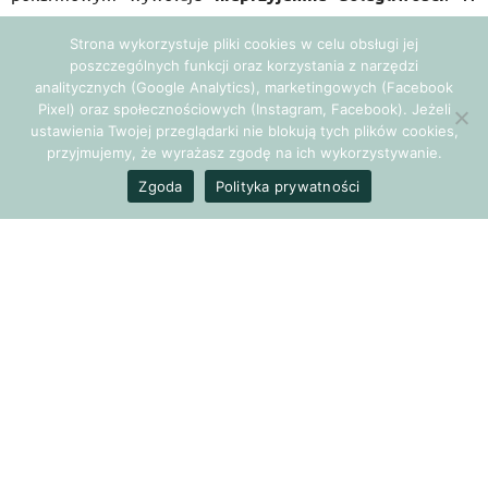
diecie FODMAP ogranicza się liczbę spożywanych
Strona wykorzystuje pliki cookies w celu obsługi jej
produktów z wysoką zawartością FODMAP.
poszczególnych funkcji oraz korzystania z narzędzi
analitycznych (Google Analytics), marketingowych (Facebook
Pixel) oraz społecznościowych (Instagram, Facebook). Jeżeli
ustawienia Twojej przeglądarki nie blokują tych plików cookies,
przyjmujemy, że wyrażasz zgodę na ich wykorzystywanie.
Zgoda
Polityka prywatności
Dlaczego dieta FODMAP jest
zalecana w przypadku IBS?