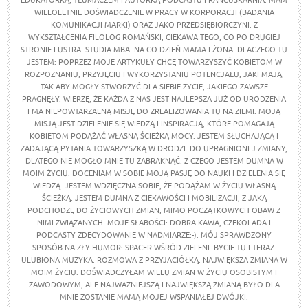
WIELOLETNIE DOŚWIADCZENIE W PRACY W KORPORACJI (BADANIA
KOMUNIKACJI MARKI) ORAZ JAKO PRZEDSIĘBIORCZYNI. Z
WYKSZTAŁCENIA FILOLOG ROMAŃSKI, CIEKAWA TEGO, CO PO DRUGIEJ
STRONIE LUSTRA- STUDIA MBA. NA CO DZIEŃ MAMA I ŻONA. DLACZEGO TU
JESTEM: POPRZEZ MOJE ARTYKUŁY CHCĘ TOWARZYSZYĆ KOBIETOM W
ROZPOZNANIU, PRZYJĘCIU I WYKORZYSTANIU POTENCJAŁU, JAKI MAJĄ,
TAK ABY MOGŁY STWORZYĆ DLA SIEBIE ŻYCIE, JAKIEGO ZAWSZE
PRAGNĘŁY. WIERZĘ, ŻE KAŻDA Z NAS JEST NAJLEPSZA JUŻ OD URODZENIA
I MA NIEPOWTARZALNĄ MISJĘ DO ZREALIZOWANIA TU NA ZIEMI. MOJĄ
MISJĄ JEST DZIELENIE SIĘ WIEDZĄ I INSPIRACJĄ, KTÓRE POMAGAJĄ
KOBIETOM PODĄŻAĆ WŁASNĄ ŚCIEŻKĄ MOCY. JESTEM SŁUCHAJĄCĄ I
ZADAJĄCĄ PYTANIA TOWARZYSZKĄ W DRODZE DO UPRAGNIONEJ ZMIANY,
DLATEGO NIE MOGŁO MNIE TU ZABRAKNĄĆ. Z CZEGO JESTEM DUMNA W
MOIM ŻYCIU: DOCENIAM W SOBIE MOJĄ PASJĘ DO NAUKI I DZIELENIA SIĘ
WIEDZĄ. JESTEM WDZIĘCZNA SOBIE, ŻE PODĄŻAM W ŻYCIU WŁASNĄ
ŚCIEŻKĄ. JESTEM DUMNA Z CIEKAWOŚCI I MOBILIZACJI, Z JAKĄ
PODCHODZĘ DO ŻYCIOWYCH ZMIAN, MIMO POCZĄTKOWYCH OBAW Z
NIMI ZWIĄZANYCH. MOJE SŁABOŚCI: DOBRA KAWA, CZEKOLADA I
PODCASTY ZDECYDOWANIE W NADMIARZE:-). MÓJ SPRAWDZONY
SPOSÓB NA ZŁY HUMOR: SPACER WŚRÓD ZIELENI. BYCIE TU I TERAZ.
ULUBIONA MUZYKA. ROZMOWA Z PRZYJACIÓŁKĄ. NAJWIĘKSZA ZMIANA W
MOIM ŻYCIU: DOŚWIADCZYŁAM WIELU ZMIAN W ŻYCIU OSOBISTYM I
ZAWODOWYM, ALE NAJWAŻNIEJSZĄ I NAJWIĘKSZĄ ZMIANĄ BYŁO DLA
MNIE ZOSTANIE MAMĄ MOJEJ WSPANIAŁEJ DWÓJKI.