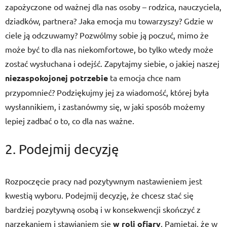
zapożyczone od ważnej dla nas osoby – rodzica, nauczyciela,
dziadków, partnera? Jaka emocja mu towarzyszy? Gdzie w
ciele ją odczuwamy? Pozwólmy sobie ją poczuć, mimo że
może być to dla nas niekomfortowe, bo tylko wtedy może
zostać wysłuchana i odejść. Zapytajmy siebie, o jakiej naszej
niezaspokojonej potrzebie
ta emocja chce nam
przypomnieć? Podziękujmy jej za wiadomość, której była
wysłannikiem, i zastanówmy się, w jaki sposób możemy
lepiej zadbać o to, co dla nas ważne.
2. Podejmij decyzję
Rozpoczęcie pracy nad pozytywnym nastawieniem jest
kwestią wyboru. Podejmij decyzję, że chcesz stać się
bardziej pozytywną osobą i w konsekwencji skończyć z
narzekaniem i stawianiem się
w roli ofiary
. Pamiętaj, że w