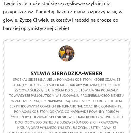
Twoje życie może stać się szczęśliwsze szybciej niż
przypuszczasz. Pamiętaj, każda zmiana rozpoczyna się w
głowie. Życzę Ci wielu sukcesów i radości na drodze do
bardziej optymistycznej Ciebie!
SYLWIA SIERADZKA-WEBER
SPOTKAJ SIĘ ZE MNĄ, JEŚLI: POMAGAM KOBIETOM, KTÓRE CZUJĄ, ŻE
UTKNĘŁY, ODKRYĆ ICH SUPER MOC, TAK ABY WIEDZIAŁY, CO JEST ICH
ŻYCIOWĄ ŚCIEŻKĄ I Z UFNOŚCIĄ DO SIEBIE I ŚWIATA NIĄ PODĄŻAŁY.
TOWARZYSZĘ PASJONATKOM W BUDOWANIU PROSPERUJĄCEGO BIZNESU
W ZGODZIE Z TYM, KIM NAPRAWDĘ SĄ. KIM JESTEM I CO ROBIĘ: JESTEM
CERTYFIKOWANYM COACHEM (INTERNATIONAL COACHING COMMUNITY).
POMAGAM KOBIETOM ODKRYĆ, CO NAPRAWDĘ POWINNY ROBIĆ W
ŻYCIU, ŻEBY ODCZUWAĆ SPEŁNIENIE. WSPIERAM KOBIETY W TWORZENIU
DOCHODOWEGO BIZNESU Z DUSZĄ- SPÓJNEGO Z ICH PRAWDZIWĄ
NATURĄ ORAZ WYMARZONYM STYLEM ŻYCIA. JESTEM RÓWNIEŻ
EDUKATORKĄ, TŁUMACZEM I AUTORKĄ PODCASTU FRANCUSKARNIA. MAM