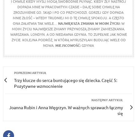
I CHWILE KIEDY MYŚLI MOGĄ SWOBODNIE PŁYNĄĆ. KIEDY ZŁY NASTRÓJ
DOPADA MNIE W PRACOWITYM CZASIE – DAJĘ SOBIE CHWILĘ NA
ZROZUMIENIE GO. SKĄD I PO CO PRZYCHODZI. GORZEJ GDY DOPADA
MNIE ZŁOŚĆ – WTEDY TRUDNIEJ MI O TĘ CHWILĘ SPOKOJU. A CZĘSTO
ONA ZAŁATWIA TAK WIELE…
NAJWIĘKSZA ZMIANA W MOIM ŻYCIU:
W
MOIM ŻYCIU NAJWIĘKSZE ZMIANY PRZYNOSZĄ ZMIANY ZAMIESZKANIA.
WARSZAWA. LONDYN. A OD NIEDAWNA GDYNIA. TO ZUPEŁNIE JAK NOWE
ŻYCIE. KOLEJNA PODRÓŻ, W KTÓRĄ WYRUSZYŁAM BUDUJĄC WIELE OD
NOWA.
MIEJSCOWOŚĆ:
GDYNIA
POPRZEDNI ARTYKUŁ
Trzy klucze do serca buntującego się dziecka. Część 5:
Pozytywne wzmocnienie
NASTĘPNY ARTYKUŁ
Joanna Rubin i Anna Węgrzyn. W ważnych sprawach łączmy
się