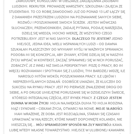
ZAWODOWY, KONSULTANT W OBSZARZE ZARZĄDZANIA ZASOBAMI
LUDZKIMI. REKRUTER. PROWADZĘ WARSZTATY, SZKOLENIA I ZAJĘCIA ZE
STUDENTAMI. TO CO ROBIĘ ZAWODOWO JUŻ OD PONAD 13 LAT ŁĄCZY SIĘ
Z DAWANIEM PRZESTRZENI LUDZIOM NA POZNAWANIE SAMYCH SIEBIE,
ROZWÓJ I POSZUKIWANIE SWOICH ŚCIEŻEK. JESTEM WÓWCZAS
SŁUCHACZEM, PRZEWODNIKIEM, ZADAJĘ PYTANIA, PODAJĘ NARZĘDZIA,
DZIELĘ SIĘ WIEDZĄ. MOCNO WIERZĘ, ŻE WSZYSTKO CZEGO
POTRZEBUJEMY JEST W NAS SAMYCH.
DLACZEGO TU JESTEM?
JEDNO
MIEJSCE, JEDNA IDEA, WIELU WSPANIAŁYCH LUDZI – OD DAWNA
SZUKAŁAM PŁASZCZYZNY DO WYMIANY MYŚLI W WAŻNYCH SPRAWACH.
PODOBA MI SIĘ KONCEPCJA, ABY ZMIANY, KTÓRE DZIEJĄ SIĘ W NASZYM
ŻYCIU WPISAĆ W KONTEKST, ZACZĄĆ SPRAWNIEJ SIĘ W NICH PORUSZAĆ,
ZOBACZYĆ JE Z INNEJ NIŻ SWOJA PERSPEKTYWY. PISZĘ O PRACY, BO IM
WIĘCEJ ROZMAWIAM I SPOTYKAM SIĘ Z LUDŹMI, TYM BARDZIEJ WIDZĘ, ILE
NAROSŁO MITÓW WOKÓŁ POSZUKIWANIA PRACY. ILE LĘKÓW I
NIEPRZEMYŚLANYCH DZIAŁAŃ. OSOBIŚCIE UWAŻAM, ŻE KLUCZEM DO
SUKCESU NA RYNKU PRACY JEST PO PIERWSZE ZNALEZIENIE DROGI DO
SIEBIE, A PO DRUGIE UMIEJĘTNE PORUSZANIE SIĘ W DZISIEJSZYM ŚWIECIE,
KTÓREGO INTEGRALNĄ CZĘŚCIĄ JEST RYNEK PRACY.
Z CZEGO JESTEM
DUMNA W MOIM ŻYCIU
: MOJA NAJWIĘKSZA DUMA TO MOJA RODZINA.
MĄŻ I SYNOWIE – CIEKAWI ŻYCIA, OTWARCI NA NOWE.
MOJE SŁABOŚCI
:
MAM WRAŻENIE, ŻE DOBA JEST ROZCIĄGLIWA, STARAM SIĘ CZASAMI
UPAKOWAĆ W NIĄ RZECZY, KTÓRE NAWET DOPCHNIĘTE KOLANEM, NIE
MIESZCZĄ SIĘ…
MÓJ SPRAWDZONY SPOSÓB NA ZŁY NASTRÓJ:
KAWA.
LUBIĘ WTEDY WŁASNE TOWARZYSTWO. MIEJSCE W ULUBIONEJ KAWIARNI.