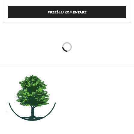
RELACJE
27 GRUDNIA 2014
Trzy klucze do serca
buntującego się dziecka.
Część 5: Pozytywne
wzmocnienie
Autor:
JUSTYNA DAWISKIBA-SPALENIAK