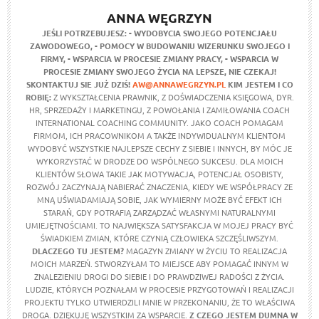
ANNA WĘGRZYN
JEŚLI POTRZEBUJESZ:
- WYDOBYCIA SWOJEGO POTENCJAŁU
ZAWODOWEGO,
- POMOCY W BUDOWANIU WIZERUNKU SWOJEGO I
FIRMY,
- WSPARCIA W PROCESIE ZMIANY PRACY,
- WSPARCIA W
PROCESIE ZMIANY SWOJEGO ŻYCIA NA LEPSZE,
NIE CZEKAJ!
SKONTAKTUJ SIE JUŻ DZIŚ!
AW@ANNAWEGRZYN.PL
KIM JESTEM I CO
ROBIĘ:
Z WYKSZTAŁCENIA PRAWNIK, Z DOŚWIADCZENIA KSIĘGOWA, DYR.
HR, SPRZEDAŻY I MARKETINGU, Z POWOŁANIA I ZAMIŁOWANIA COACH
INTERNATIONAL COACHING COMMUNITY. JAKO COACH POMAGAM
FIRMOM, ICH PRACOWNIKOM A TAKŻE INDYWIDUALNYM KLIENTOM
WYDOBYĆ WSZYSTKIE NAJLEPSZE CECHY Z SIEBIE I INNYCH, BY MÓC JE
WYKORZYSTAĆ W DRODZE DO WSPÓLNEGO SUKCESU. DLA MOICH
KLIENTÓW SŁOWA TAKIE JAK MOTYWACJA, POTENCJAŁ OSOBISTY,
ROZWÓJ ZACZYNAJĄ NABIERAĆ ZNACZENIA, KIEDY WE WSPÓŁPRACY ZE
MNĄ UŚWIADAMIAJĄ SOBIE, JAK WYMIERNY MOŻE BYĆ EFEKT ICH
STARAŃ, GDY POTRAFIĄ ZARZĄDZAĆ WŁASNYMI NATURALNYMI
UMIEJĘTNOŚCIAMI. TO NAJWIĘKSZA SATYSFAKCJA W MOJEJ PRACY BYĆ
ŚWIADKIEM ZMIAN, KTÓRE CZYNIĄ CZŁOWIEKA SZCZĘŚLIWSZYM.
DLACZEGO TU JESTEM?
MAGAZYN ZMIANY W ŻYCIU TO REALIZACJA
MOICH MARZEŃ. STWORZYŁAM TO MIEJSCE ABY POMAGAĆ INNYM W
ZNALEZIENIU DROGI DO SIEBIE I DO PRAWDZIWEJ RADOŚCI Z ŻYCIA.
LUDZIE, KTÓRYCH POZNAŁAM W PROCESIE PRZYGOTOWAŃ I REALIZACJI
PROJEKTU TYLKO UTWIERDZILI MNIE W PRZEKONANIU, ŻE TO WŁAŚCIWA
DROGA. DZIĘKUJĘ WSZYSTKIM ZA WSPARCIE.
Z CZEGO JESTEM DUMNA W