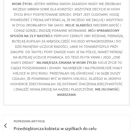
MOIM ŻYCIU
:
JESTEM WIERNA SWOIM ZASADOM NIGDY NIE ZROBIŁAM
NICZEGO WBREW SOBIE DLA KORZYŚCI. WSZYSTKIE DECYZJE W MOIM
ŻYCIU BYŁY PODYKTOWANE SERCEM. EFEKT JEST CUDOWNY, MOGĘ
POWIEDZIEĆ Z PEŁNĄ SATYSFAKCJĄ, ŻE NICZEGO NIE ŻAŁUJĘ I WSZYSTKO
W ŻYCIU ZROBIŁABYM TAK SAMO.
MOJE SŁABOŚCI:
NIECIERPLIWOŚĆ I
CORAZ GORZEJ ZNOSZĘ PORANNE WSTAWANIE.
MÓJ SPRAWDZONY
SPOSÓB NA ZŁY NASTRÓJ:
PERFUMY CERRUTI 1881 RÓŻOWE, PIERWSZĄ
BUTELKĘ KUPIŁAM ZA WIĘKSZĄ CZĘŚĆ MOJEGO WYNAGRODZENIA I DO
DZIŚ PAMIĘTAM UCZUCIE RADOŚCI, JAKIE MI TOWARZYSZYŁO PRZY
ZAKUPIE. OD TAMTEJ PORY ZAWSZE MAM JE NA PÓŁCE, NAWET PATRZĄC
NA BUTELKĘ UCZUCIE POWRACA. DO TEGO PŁYTA YANNI I JEGO „ONE
MAN'S DREAM”.
NAJWIĘKSZA ZMIANA W MOIM ŻYCIU:
MOJE ŻYCIE TO
CIĄGŁE POSZUKIWANIA I ZMIANY. NAJWIĘKSZE I NAJTRUDNIEJSZE MIAŁY
MIEJSCE W 2012 ROKU. PRZESTAŁAM SIĘ UŚMIECHAĆ I W GŁĘBI DUSZY
CZUŁAM, ŻE POWINNAM BYĆ W INNYM MIEJSCU. DLATEGO W JEDNYM
MOMENCIE ZDECYDOWAŁAM SIĘ ZOSTAWIĆ ÓWCZESNĄ RZECZYWISTOŚĆ
I ZNALEŹĆ NOWĄ DROGĘ NA KAŻDEJ PŁASZCZYŹNIE.
MIEJSCOWOŚĆ:
WARSZAWA
POPRZEDNI ARTYKUŁ
Przedsiębiorcza kobieta: w szpilkach do celu