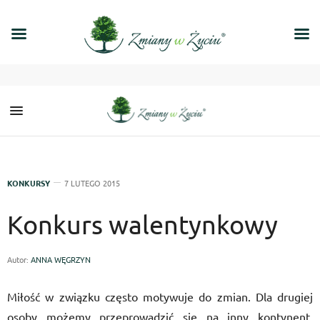
KONKURSY
7 LUTEGO 2015
Konkurs walentynkowy
Autor:
ANNA WĘGRZYN
Miłość w związku często motywuje do zmian. Dla drugiej
osoby możemy przeprowadzić się na inny kontynent,