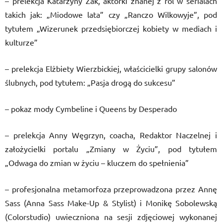
– prelekcja Katarzyny Żak, aktorki znanej z ról w serialach
takich jak: „Miodowe lata” czy „Ranczo Wilkowyje”, pod
tytułem „Wizerunek przedsiębiorczej kobiety w mediach i
kulturze”
– prelekcja Elżbiety Wierzbickiej, właścicielki grupy salonów
ślubnych, pod tytułem: „Pasja drogą do sukcesu”
– pokaz mody Cymbeline i Queens by Desperado
– prelekcja Anny Węgrzyn, coacha, Redaktor Naczelnej i
założycielki portalu „Zmiany w Życiu”, pod tytułem
„Odwaga do zmian w życiu – kluczem do spełnienia”
– profesjonalna metamorfoza przeprowadzona przez Annę
Sass (Anna Sass Make-Up & Stylist) i Monikę Sobolewską
(Colorstudio) uwieczniona na sesji zdjęciowej wykonanej