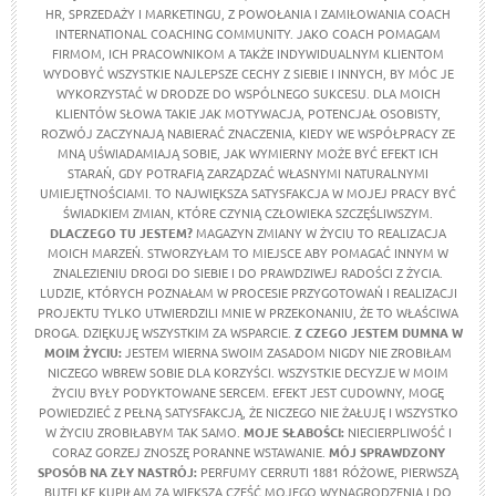
HR, SPRZEDAŻY I MARKETINGU, Z POWOŁANIA I ZAMIŁOWANIA COACH
INTERNATIONAL COACHING COMMUNITY. JAKO COACH POMAGAM
FIRMOM, ICH PRACOWNIKOM A TAKŻE INDYWIDUALNYM KLIENTOM
WYDOBYĆ WSZYSTKIE NAJLEPSZE CECHY Z SIEBIE I INNYCH, BY MÓC JE
WYKORZYSTAĆ W DRODZE DO WSPÓLNEGO SUKCESU. DLA MOICH
KLIENTÓW SŁOWA TAKIE JAK MOTYWACJA, POTENCJAŁ OSOBISTY,
ROZWÓJ ZACZYNAJĄ NABIERAĆ ZNACZENIA, KIEDY WE WSPÓŁPRACY ZE
MNĄ UŚWIADAMIAJĄ SOBIE, JAK WYMIERNY MOŻE BYĆ EFEKT ICH
STARAŃ, GDY POTRAFIĄ ZARZĄDZAĆ WŁASNYMI NATURALNYMI
UMIEJĘTNOŚCIAMI. TO NAJWIĘKSZA SATYSFAKCJA W MOJEJ PRACY BYĆ
ŚWIADKIEM ZMIAN, KTÓRE CZYNIĄ CZŁOWIEKA SZCZĘŚLIWSZYM.
DLACZEGO TU JESTEM?
MAGAZYN ZMIANY W ŻYCIU TO REALIZACJA
MOICH MARZEŃ. STWORZYŁAM TO MIEJSCE ABY POMAGAĆ INNYM W
ZNALEZIENIU DROGI DO SIEBIE I DO PRAWDZIWEJ RADOŚCI Z ŻYCIA.
LUDZIE, KTÓRYCH POZNAŁAM W PROCESIE PRZYGOTOWAŃ I REALIZACJI
PROJEKTU TYLKO UTWIERDZILI MNIE W PRZEKONANIU, ŻE TO WŁAŚCIWA
DROGA. DZIĘKUJĘ WSZYSTKIM ZA WSPARCIE.
Z CZEGO JESTEM DUMNA W
MOIM ŻYCIU
:
JESTEM WIERNA SWOIM ZASADOM NIGDY NIE ZROBIŁAM
NICZEGO WBREW SOBIE DLA KORZYŚCI. WSZYSTKIE DECYZJE W MOIM
ŻYCIU BYŁY PODYKTOWANE SERCEM. EFEKT JEST CUDOWNY, MOGĘ
POWIEDZIEĆ Z PEŁNĄ SATYSFAKCJĄ, ŻE NICZEGO NIE ŻAŁUJĘ I WSZYSTKO
W ŻYCIU ZROBIŁABYM TAK SAMO.
MOJE SŁABOŚCI:
NIECIERPLIWOŚĆ I
CORAZ GORZEJ ZNOSZĘ PORANNE WSTAWANIE.
MÓJ SPRAWDZONY
SPOSÓB NA ZŁY NASTRÓJ:
PERFUMY CERRUTI 1881 RÓŻOWE, PIERWSZĄ
BUTELKĘ KUPIŁAM ZA WIĘKSZĄ CZĘŚĆ MOJEGO WYNAGRODZENIA I DO