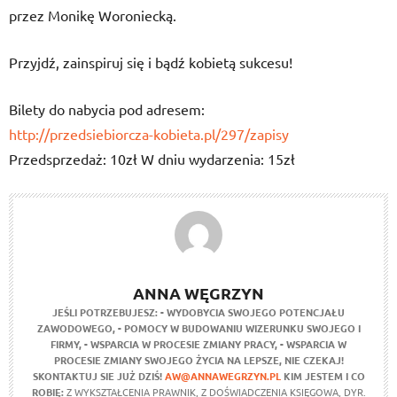
przez Monikę Woroniecką.
Przyjdź, zainspiruj się i bądź kobietą sukcesu!
Bilety do nabycia pod adresem:
http://przedsiebiorcza-kobieta.pl/297/zapisy
Przedsprzedaż: 10zł W dniu wydarzenia: 15zł
ANNA WĘGRZYN
JEŚLI POTRZEBUJESZ:
- WYDOBYCIA SWOJEGO POTENCJAŁU
ZAWODOWEGO,
- POMOCY W BUDOWANIU WIZERUNKU SWOJEGO I
FIRMY,
- WSPARCIA W PROCESIE ZMIANY PRACY,
- WSPARCIA W
PROCESIE ZMIANY SWOJEGO ŻYCIA NA LEPSZE,
NIE CZEKAJ!
SKONTAKTUJ SIE JUŻ DZIŚ!
AW@ANNAWEGRZYN.PL
KIM JESTEM I CO
ROBIĘ:
Z WYKSZTAŁCENIA PRAWNIK, Z DOŚWIADCZENIA KSIĘGOWA, DYR.