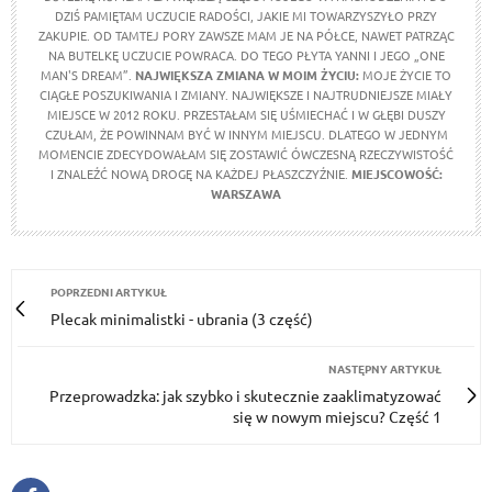
DZIŚ PAMIĘTAM UCZUCIE RADOŚCI, JAKIE MI TOWARZYSZYŁO PRZY
ZAKUPIE. OD TAMTEJ PORY ZAWSZE MAM JE NA PÓŁCE, NAWET PATRZĄC
NA BUTELKĘ UCZUCIE POWRACA. DO TEGO PŁYTA YANNI I JEGO „ONE
MAN'S DREAM”.
NAJWIĘKSZA ZMIANA W MOIM ŻYCIU:
MOJE ŻYCIE TO
CIĄGŁE POSZUKIWANIA I ZMIANY. NAJWIĘKSZE I NAJTRUDNIEJSZE MIAŁY
MIEJSCE W 2012 ROKU. PRZESTAŁAM SIĘ UŚMIECHAĆ I W GŁĘBI DUSZY
CZUŁAM, ŻE POWINNAM BYĆ W INNYM MIEJSCU. DLATEGO W JEDNYM
MOMENCIE ZDECYDOWAŁAM SIĘ ZOSTAWIĆ ÓWCZESNĄ RZECZYWISTOŚĆ
I ZNALEŹĆ NOWĄ DROGĘ NA KAŻDEJ PŁASZCZYŹNIE.
MIEJSCOWOŚĆ:
WARSZAWA
POPRZEDNI ARTYKUŁ
Plecak minimalistki - ubrania (3 część)
NASTĘPNY ARTYKUŁ
Przeprowadzka: jak szybko i skutecznie zaaklimatyzować
się w nowym miejscu? Część 1