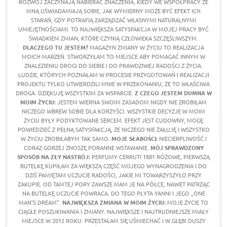
ROZWÓJ ZACZYNAJĄ NABIERAĆ ZNACZENIA, KIEDY WE WSPÓŁPRACY ZE
MNĄ UŚWIADAMIAJĄ SOBIE, JAK WYMIERNY MOŻE BYĆ EFEKT ICH
STARAŃ, GDY POTRAFIĄ ZARZĄDZAĆ WŁASNYMI NATURALNYMI
UMIEJĘTNOŚCIAMI. TO NAJWIĘKSZA SATYSFAKCJA W MOJEJ PRACY BYĆ
ŚWIADKIEM ZMIAN, KTÓRE CZYNIĄ CZŁOWIEKA SZCZĘŚLIWSZYM.
DLACZEGO TU JESTEM?
MAGAZYN ZMIANY W ŻYCIU TO REALIZACJA
MOICH MARZEŃ. STWORZYŁAM TO MIEJSCE ABY POMAGAĆ INNYM W
ZNALEZIENIU DROGI DO SIEBIE I DO PRAWDZIWEJ RADOŚCI Z ŻYCIA.
LUDZIE, KTÓRYCH POZNAŁAM W PROCESIE PRZYGOTOWAŃ I REALIZACJI
PROJEKTU TYLKO UTWIERDZILI MNIE W PRZEKONANIU, ŻE TO WŁAŚCIWA
DROGA. DZIĘKUJĘ WSZYSTKIM ZA WSPARCIE.
Z CZEGO JESTEM DUMNA W
MOIM ŻYCIU
:
JESTEM WIERNA SWOIM ZASADOM NIGDY NIE ZROBIŁAM
NICZEGO WBREW SOBIE DLA KORZYŚCI. WSZYSTKIE DECYZJE W MOIM
ŻYCIU BYŁY PODYKTOWANE SERCEM. EFEKT JEST CUDOWNY, MOGĘ
POWIEDZIEĆ Z PEŁNĄ SATYSFAKCJĄ, ŻE NICZEGO NIE ŻAŁUJĘ I WSZYSTKO
W ŻYCIU ZROBIŁABYM TAK SAMO.
MOJE SŁABOŚCI:
NIECIERPLIWOŚĆ I
CORAZ GORZEJ ZNOSZĘ PORANNE WSTAWANIE.
MÓJ SPRAWDZONY
SPOSÓB NA ZŁY NASTRÓJ:
PERFUMY CERRUTI 1881 RÓŻOWE, PIERWSZĄ
BUTELKĘ KUPIŁAM ZA WIĘKSZĄ CZĘŚĆ MOJEGO WYNAGRODZENIA I DO
DZIŚ PAMIĘTAM UCZUCIE RADOŚCI, JAKIE MI TOWARZYSZYŁO PRZY
ZAKUPIE. OD TAMTEJ PORY ZAWSZE MAM JE NA PÓŁCE, NAWET PATRZĄC
NA BUTELKĘ UCZUCIE POWRACA. DO TEGO PŁYTA YANNI I JEGO „ONE
MAN'S DREAM”.
NAJWIĘKSZA ZMIANA W MOIM ŻYCIU:
MOJE ŻYCIE TO
CIĄGŁE POSZUKIWANIA I ZMIANY. NAJWIĘKSZE I NAJTRUDNIEJSZE MIAŁY
MIEJSCE W 2012 ROKU. PRZESTAŁAM SIĘ UŚMIECHAĆ I W GŁĘBI DUSZY