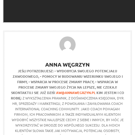
ANNA WĘGRZYN
JEŚLI POTRZEBUJESZ:
- WYDOBYCIA SWOJEGO POTENCJAŁU
ZAWODOWEGO,
- POMOCY W BUDOWANIU WIZERUNKU SWOJEGO I
FIRMY,
- WSPARCIA W PROCESIE ZMIANY PRACY,
- WSPARCIA W
PROCESIE ZMIANY SWOJEGO ŻYCIA NA LEPSZE,
NIE CZEKAJ!
SKONTAKTUJ SIE JUŻ DZIŚ!
AW@ANNAWEGRZYN.PL
KIM JESTEM I CO
ROBIĘ:
Z WYKSZTAŁCENIA PRAWNIK, Z DOŚWIADCZENIA KSIĘGOWA, DYR.
HR, SPRZEDAŻY I MARKETINGU, Z POWOŁANIA I ZAMIŁOWANIA COACH
INTERNATIONAL COACHING COMMUNITY. JAKO COACH POMAGAM
FIRMOM, ICH PRACOWNIKOM A TAKŻE INDYWIDUALNYM KLIENTOM
WYDOBYĆ WSZYSTKIE NAJLEPSZE CECHY Z SIEBIE I INNYCH, BY MÓC JE
WYKORZYSTAĆ W DRODZE DO WSPÓLNEGO SUKCESU. DLA MOICH
KLIENTÓW SŁOWA TAKIE JAK MOTYWACJA, POTENCJAŁ OSOBISTY,