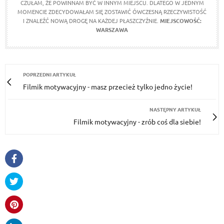
CZUŁAM, ŻE POWINNAM BYĆ W INNYM MIEJSCU. DLATEGO W JEDNYM
MOMENCIE ZDECYDOWAŁAM SIĘ ZOSTAWIĆ ÓWCZESNĄ RZECZYWISTOŚĆ
I ZNALEŹĆ NOWĄ DROGĘ NA KAŻDEJ PŁASZCZYŹNIE.
MIEJSCOWOŚĆ:
WARSZAWA
POPRZEDNI ARTYKUŁ
Filmik motywacyjny - masz przecież tylko jedno życie!
NASTĘPNY ARTYKUŁ
Filmik motywacyjny - zrób coś dla siebie!