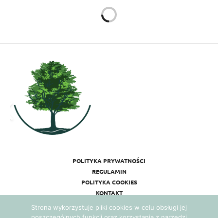
WIEDZA
16 LISTOPADA 2017
Filmik motywacyjny –
masz przecież tylko jedno
życie!
Autor:
ANNA WĘGRZYN
Strona wykorzystuje pliki cookies w celu obsługi jej
poszczególnych funkcji oraz korzystania z narzędzi