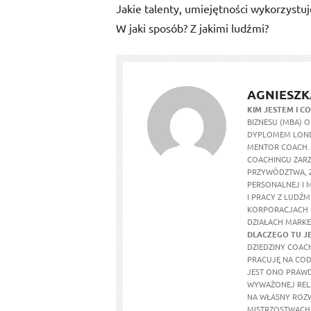
Jakie talenty, umiejętności wykorzyst
W jaki sposób? Z jakimi ludźmi?
AGNIESZK
KIM JESTEM I CO
BIZNESU (MBA)
DYPLOMEM LONDY
MENTOR COACH. 
COACHINGU ZARZ
PRZYWÓDZTWA, 
PERSONALNEJ I 
I PRACY Z LUDŹM
KORPORACJACH (I
DZIAŁACH MARKE
DLACZEGO TU J
DZIEDZINY COACH
PRACUJĘ NA COD
JEST ONO PRAW
WYWAŻONEJ RELA
NA WŁASNY ROZWÓ
MISTRZOSTWACH 