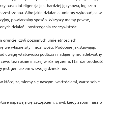
zy nasza inteligencja jest bardziej językowa, logiczno-
przestrzenna. Albo jakie działania umiemy wykonać jak w
cyzyjny, powtarzalny sposób. Wszyscy mamy pewne,
onych działań i postrzegania rzeczywistości.
gruncie, czyli poznanych umiejętnościach
rę we własne siły i możliwości. Podobnie jak stawiając
 pod uwagę właściwości podłoża i nadajemy mu adekwatny
zewo też rośnie inaczej w różnej ziemi. I ta różnorodność
dy jest geniuszem w swojej dziedzinie.
 w której zajmiemy się naszymi wartościami, warto sobie
 które napawają cię szczęściem, chwil, kiedy zapominasz o