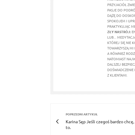
PRZYJACIÓŁ ZWI
PASJE DO PODRÓŻ
DĄŻĘ DO DOSKON
SPOKOJEM I UPR
PRAKTYKUJĄC ME
ZŁY NASTRÓJ:
E
LUB... MEDYTAC
KTÓREJ SIĘ NIE
TOWARZYSZĄ MI 
A RÓWNIEŻ RODZ
NATOMIAST NAJW
DALSZEJ BEZPIEC
DOŚWIADCZENIE D
Z KLIENTAMI.
POPRZEDNI ARTYKUŁ
Karina Sęp Jeśli czegoś bardzo chcę,
to.