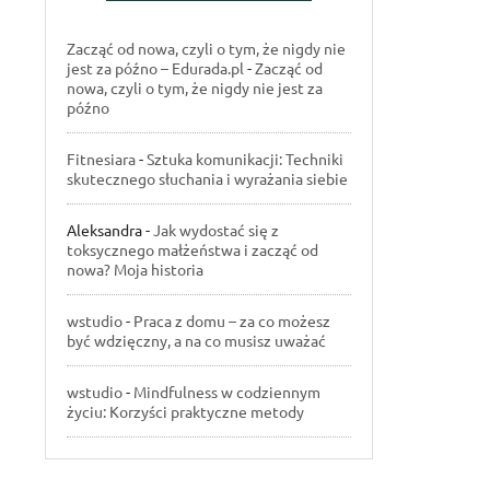
Zacząć od nowa, czyli o tym, że nigdy nie
jest za późno – Edurada.pl
-
Zacząć od
nowa, czyli o tym, że nigdy nie jest za
późno
Fitnesiara
-
Sztuka komunikacji: Techniki
skutecznego słuchania i wyrażania siebie
Aleksandra
-
Jak wydostać się z
toksycznego małżeństwa i zacząć od
nowa? Moja historia
wstudio
-
Praca z domu – za co możesz
być wdzięczny, a na co musisz uważać
wstudio
-
Mindfulness w codziennym
życiu: Korzyści praktyczne metody