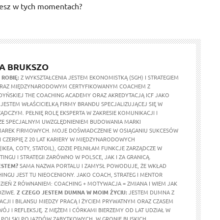
ujesz w tych momentach?
A BRUKSZO
 ROBIĘ:
Z WYKSZTAŁCENIA JESTEM EKONOMISTKĄ (SGH) I STRATEGIEM
 ORAZ MIĘDZYNARODOWYM CERTYFIKOWANYM COACHEM Z
ŃSKIEJ THE COACHING ACADEMY ORAZ AKREDYTACJĄ ICF JAKO
JESTEM WŁAŚCICIELKĄ FIRMY BRANDU SPECJALIZUJĄCEJ SIĘ W
ĄDCZYM. PEŁNIĘ ROLĘ EKSPERTA W ZAKRESIE KOMUNIKACJI I
ZE SPECJALNYM UWZGLĘDNIENIEM BUDOWANIA MARKI
MAREK FIRMOWYCH. MOJE DOŚWIADCZENIE W OSIĄGANIU SUKCESÓW
I CZERPIĘ Z 20 LAT KARIERY W MIĘDZYNARODOWYCH
KEA, COTY, STATOIL), GDZIE PEŁNIŁAM FUNKCJE ZARZĄDCZE W
TINGU I STRATEGII ZARÓWNO W POLSCE, JAK I ZA GRANICĄ.
ESTEM?
SAMA NAZWA PORTALU I ZAMYSŁ POWODUJE, ŻE WKŁAD
INGU JEST TU NIEOCENIONY. JAKO COACH, STRATEG I MENTOR
ZIEŃ Z RÓWNANIEM: COACHING + MOTYWACJA = ZMIANA I WIEM JAK
DZIWE.
Z CZEGO JESTEM DUMNA W MOIM ŻYCIU:
JESTEM DUMNA Z
CJI I BILANSU MIEDZY PRACĄ I ŻYCIEM PRYWATNYM ORAZ CZASEM
J I REFLEKSJĘ. Z MĘŻEM I CÓRKAMI BIERZEMY OD LAT UDZIAŁ W
POLSKI POJAZDÓW ZABYTKOWYCH. W GRONIE BLISKICH