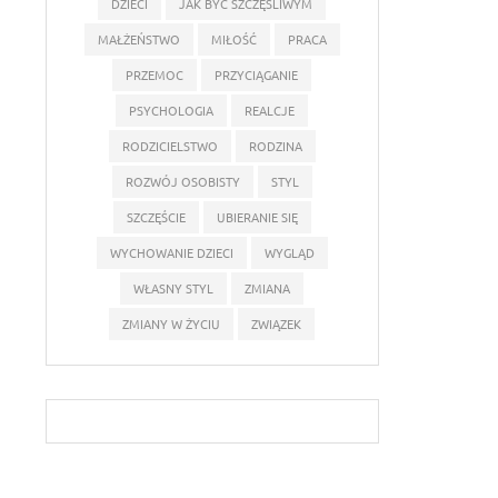
DZIECI
JAK BYĆ SZCZĘŚLIWYM
MAŁŻEŃSTWO
MIŁOŚĆ
PRACA
PRZEMOC
PRZYCIĄGANIE
PSYCHOLOGIA
REALCJE
RODZICIELSTWO
RODZINA
ROZWÓJ OSOBISTY
STYL
SZCZĘŚCIE
UBIERANIE SIĘ
WYCHOWANIE DZIECI
WYGLĄD
WŁASNY STYL
ZMIANA
ZMIANY W ŻYCIU
ZWIĄZEK