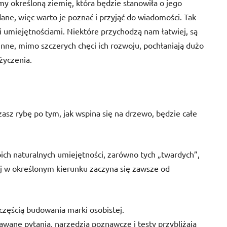
y określoną ziemię, która będzie stanowiła o jego
ane, więc warto je poznać i przyjąć do wiadomości. Tak
i umiejętnościami. Niektóre przychodzą nam łatwiej, są
nne, mimo szczerych chęci ich rozwoju, pochłaniają dużo
życzenia.
zasz rybę po tym, jak wspina się na drzewo, będzie całe
ich naturalnych umiejętności, zarówno tych „twardych”,
ój w określonym kierunku zaczyna się zawsze od
 częścią budowania marki osobistej.
wane pytania, narzędzia poznawcze i testy przybliżają