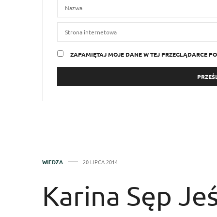
ZAPAMIĘTAJ MOJE DANE W TEJ PRZEGLĄDARCE PO
WIEDZA
20 LIPCA 2014
Karina Sęp Jeś