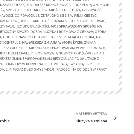
EDZAMY POLSKĘ I NAJDALSZE KRAŃCE ŚWIATA. PODZIELAJĄ ONI MOJE
Y, SPORTU I SZTUKI.
MOJE SŁABOŚCI:
LUBIĘ DUŻĄ AKTYWNOŚĆ I
AŁOŚCI, CO POWODUJE, ŻE TRUDNO MI SIĘ W PEŁNI CIESZYĆ
AWIAĆ TZW „DOLCE FARNIENTE”. STARAM SIĘ TO REKOMPENSOWAĆ,
DYTACJĘ I SZTUKĘ UWAŻNOŚCI.
MÓJ SPRAWDZONY SPOSÓB NA
NERGICZNY SPACER, DOBRA MUZYKA I ROZMOWA Z CIEKAWĄ OSOBĄ
JA, ODDECH. NASTRÓJ DLA MNIE TO PRZEMIJAJĄCA CHMURA, NA
 KONCENTRUJĘ.
NAJWIĘKSZA ZMIANA W MOIM ŻYCIU:
ZMIANY
PRZEZ CAŁE ŻYCIE. MIESZKAŁAM I PRACOWAŁAM W WIELU KRAJACH,
INA I DZIECI CIAGLE MI DOSTARCZAJĄ NOWYCH BODŻCÓW I ZMIAN.
IĘKSZĄ ZMIANĘ WPROWADZIŁAM REZYGNUJĄC PO 20 LATACH Z
ZNEJ KARIERY W KORPORACJI I OTWIERAJĄC WŁASNĄ FIRMĘ. TO
AJE MI WCIĄŻ DUŻO SATYSFAKCJI I RADOŚCI NA CO DZIEŃ W PRACY
NASTĘPNY ARTYKUŁ
 robię
Muzyka a zmiana