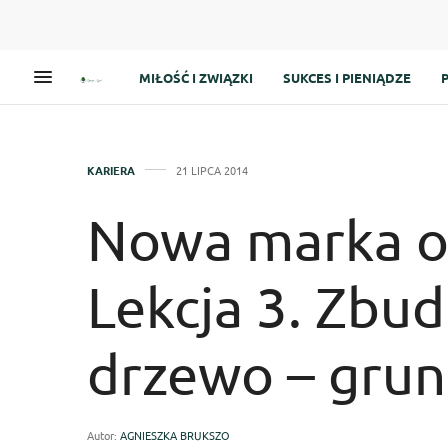
MIŁOŚĆ I ZWIĄZKI
SUKCES I PIENIĄDZE
KARIERA
21 LIPCA 2014
Nowa marka o
Lekcja 3. Zbu
drzewo – grunt
Autor:
AGNIESZKA BRUKSZO