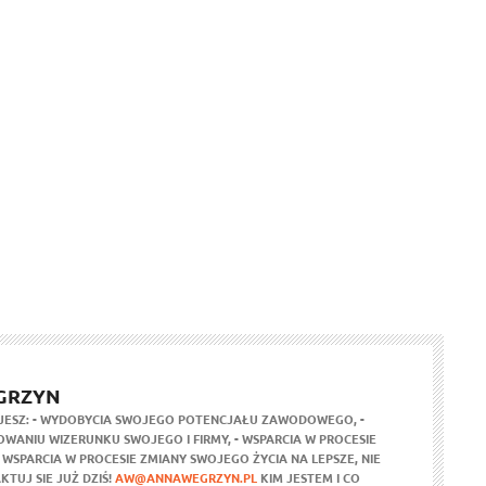
GRZYN
JESZ:
- WYDOBYCIA SWOJEGO POTENCJAŁU ZAWODOWEGO,
-
WANIU WIZERUNKU SWOJEGO I FIRMY,
- WSPARCIA W PROCESIE
- WSPARCIA W PROCESIE ZMIANY SWOJEGO ŻYCIA NA LEPSZE,
NIE
KTUJ SIE JUŻ DZIŚ!
AW@ANNAWEGRZYN.PL
KIM JESTEM I CO