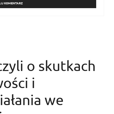
czyli o skutkach
ości i
iałania we