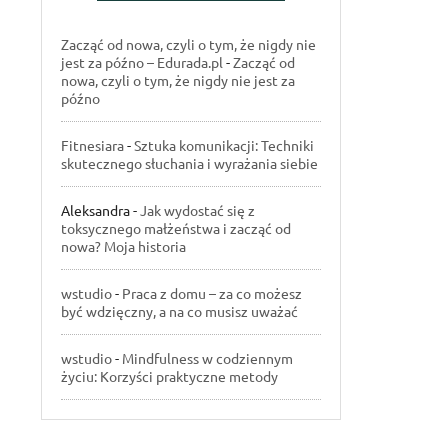
Zacząć od nowa, czyli o tym, że nigdy nie
jest za późno – Edurada.pl
-
Zacząć od
nowa, czyli o tym, że nigdy nie jest za
późno
Fitnesiara
-
Sztuka komunikacji: Techniki
skutecznego słuchania i wyrażania siebie
Aleksandra
-
Jak wydostać się z
toksycznego małżeństwa i zacząć od
nowa? Moja historia
wstudio
-
Praca z domu – za co możesz
być wdzięczny, a na co musisz uważać
wstudio
-
Mindfulness w codziennym
życiu: Korzyści praktyczne metody