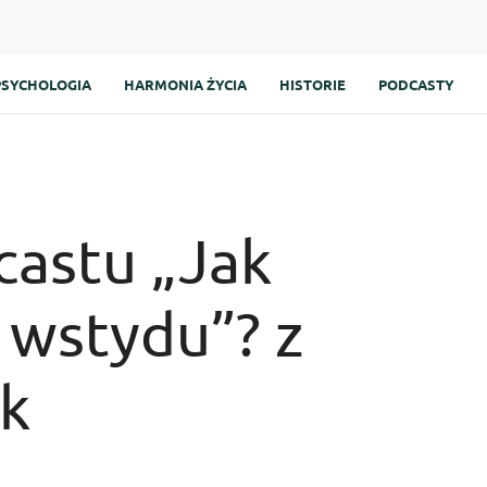
PSYCHOLOGIA
HARMONIA ŻYCIA
HISTORIE
PODCASTY
castu „Jak
 wstydu”? z
ik