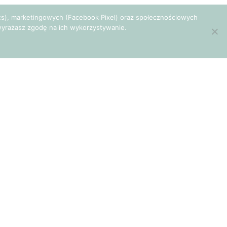
tics), marketingowych (Facebook Pixel) oraz społecznościowych
e wyrażasz zgodę na ich wykorzystywanie.