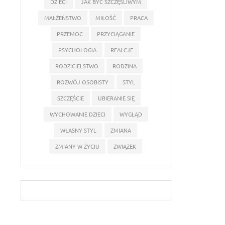
DZIECI
JAK BYĆ SZCZĘŚLIWYM
MAŁŻEŃSTWO
MIŁOŚĆ
PRACA
PRZEMOC
PRZYCIĄGANIE
PSYCHOLOGIA
REALCJE
RODZICIELSTWO
RODZINA
ROZWÓJ OSOBISTY
STYL
SZCZĘŚCIE
UBIERANIE SIĘ
WYCHOWANIE DZIECI
WYGLĄD
WŁASNY STYL
ZMIANA
ZMIANY W ŻYCIU
ZWIĄZEK