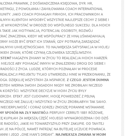
ŁCENIA PRAWNIK, Z DOŚWIADCZENIA KSIĘGOWA, DYR. HR,
RKETINGU, Z POWOŁANIA I ZAMIŁOWANIA COACH INTERNATIONAL
UNITY. JAKO COACH POMAGAM FIRMOM, ICH PRACOWNIKOM A
ALNYM KLIENTOM WYDOBYĆ WSZYSTKIE NAJLEPSZE CECHY Z SIEBIE I
 JE WYKORZYSTAĆ W DRODZE DO WSPÓLNEGO SUKCESU. DLA MOICH
 TAKIE JAK MOTYWACJA, POTENCJAŁ OSOBISTY, ROZWÓJ
ERAĆ ZNACZENIA, KIEDY WE WSPÓŁPRACY ZE MNĄ UŚWIADAMIAJĄ
ERNY MOŻE BYĆ EFEKT ICH STARAŃ, GDY POTRAFIĄ ZARZĄDZAĆ
ALNYMI UMIEJĘTNOŚCIAMI. TO NAJWIĘKSZA SATYSFAKCJA W MOJEJ
DKIEM ZMIAN, KTÓRE CZYNIĄ CZŁOWIEKA SZCZĘŚLIWSZYM.
ESTEM?
MAGAZYN ZMIANY W ŻYCIU TO REALIZACJA MOICH MARZEŃ.
MIEJSCE ABY POMAGAĆ INNYM W ZNALEZIENIU DROGI DO SIEBIE I
RADOŚCI Z ŻYCIA. LUDZIE, KTÓRYCH POZNAŁAM W PROCESIE
REALIZACJI PROJEKTU TYLKO UTWIERDZILI MNIE W PRZEKONANIU, ŻE
OGA. DZIĘKUJĘ WSZYSTKIM ZA WSPARCIE.
Z CZEGO JESTEM DUMNA
ESTEM WIERNA SWOIM ZASADOM NIGDY NIE ZROBIŁAM NICZEGO
A KORZYŚCI. WSZYSTKIE DECYZJE W MOIM ŻYCIU BYŁY
RCEM. EFEKT JEST CUDOWNY, MOGĘ POWIEDZIEĆ Z PEŁNĄ
 NICZEGO NIE ŻAŁUJĘ I WSZYSTKO W ŻYCIU ZROBIŁABYM TAK SAMO.
NIECIERPLIWOŚĆ I CORAZ GORZEJ ZNOSZĘ PORANNE WSTAWANIE.
Y SPOSÓB NA ZŁY NASTRÓJ:
PERFUMY CERRUTI 1881 RÓŻOWE,
KĘ KUPIŁAM ZA WIĘKSZĄ CZĘŚĆ MOJEGO WYNAGRODZENIA I DO DZIŚ
E RADOŚCI, JAKIE MI TOWARZYSZYŁO PRZY ZAKUPIE. OD TAMTEJ
M JE NA PÓŁCE, NAWET PATRZĄC NA BUTELKĘ UCZUCIE POWRACA.
ANNI I JEGO „ONE MAN'S DREAM”.
NAJWIĘKSZA ZMIANA W MOIM