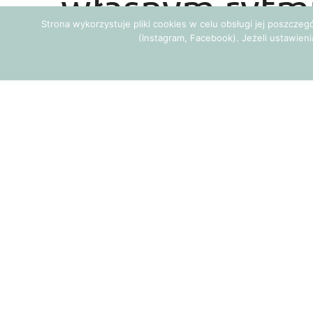
własnym rytm
Strona wykorzystuje pliki cookies w celu obsługi jej poszcze
(Instagram, Facebook). Jeżeli ustawieni
Autor:
KATARZYNA ZOFIA BAZYLCZYK
Liczba zadań, jakie stawia przed n
nasze możliwości. Aby podołać wy
wykonujemy kilka obowiązków jedn
bardziej wydajni, efektywni i zaosz
Multitasking, czyli 
Bądźmy szczerzy
Podczas sporządzania raportu przegl
rozmawiamy z koleżanką, podczas zab