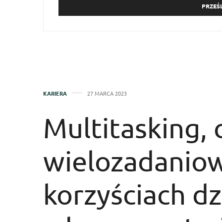
KARIERA
27 MARCA 2023
Multitasking, 
wielozadaniow
korzyściach dz