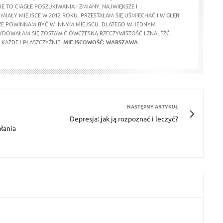
E TO CIĄGŁE POSZUKIWANIA I ZMIANY. NAJWIĘKSZE I
MIAŁY MIEJSCE W 2012 ROKU. PRZESTAŁAM SIĘ UŚMIECHAĆ I W GŁĘBI
ŻE POWINNAM BYĆ W INNYM MIEJSCU. DLATEGO W JEDNYM
DOWAŁAM SIĘ ZOSTAWIĆ ÓWCZESNĄ RZECZYWISTOŚĆ I ZNALEŹĆ
KAŻDEJ PŁASZCZYŹNIE.
MIEJSCOWOŚĆ: WARSZAWA
NASTĘPNY ARTYKUŁ
Depresja: jak ją rozpoznać i leczyć?
ałania