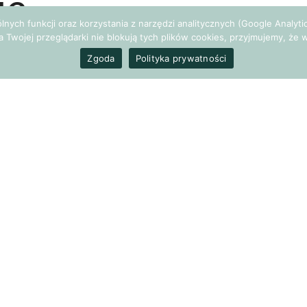
ie
gólnych funkcji oraz korzystania z narzędzi analitycznych (Google Analy
a Twojej przeglądarki nie blokują tych plików cookies, przyjmujemy, ż
Zgoda
Polityka prywatności
ami współczesny rozpędzony świat, często przekracza
zwaniom, jakie sobie wyznaczamy, niejednokrotnie
ocześnie. Wierzymy, że dzięki temu staniemy się
czędzimy trochę cennego czasu.
pora spojrzeć prawdzie w oczy
ądamy strony internetowe, podczas sprawdzania poczty
awy z dzieckiem gotujemy obiad. Pojawiają się jednak