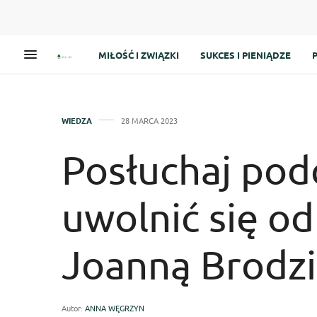
MIŁOŚĆ I ZWIĄZKI
SUKCES I PIENIĄDZE
WIEDZA
28 MARCA 2023
Posłuchaj pod
uwolnić się od
Joanną Brodz
Autor:
ANNA WĘGRZYN