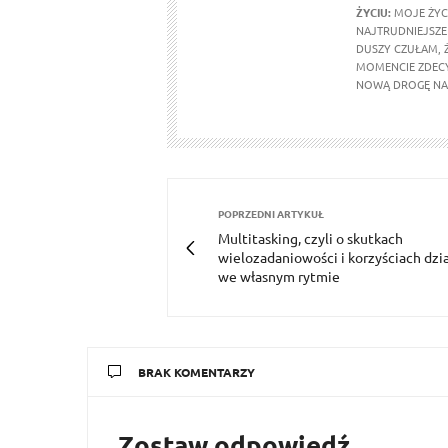
ŻYCIU:
MOJE ŻYCI
NAJTRUDNIEJSZE 
DUSZY CZUŁAM, 
MOMENCIE ZDECY
NOWĄ DROGĘ NA 
POPRZEDNI ARTYKUŁ
Multitasking, czyli o skutkach
wielozadaniowości i korzyściach dzi
we własnym rytmie
BRAK KOMENTARZY
Zostaw odpowiedź