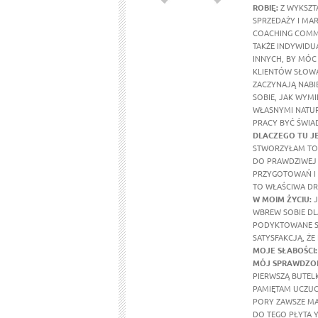
ROBIĘ:
Z WYKSZTA
SPRZEDAŻY I MA
COACHING COMM
TAKŻE INDYWIDU
INNYCH, BY MÓC
KLIENTÓW SŁOWA
ZACZYNAJĄ NABI
SOBIE, JAK WYMI
WŁASNYMI NATUR
PRACY BYĆ ŚWIA
DLACZEGO TU J
STWORZYŁAM TO 
DO PRAWDZIWEJ 
PRZYGOTOWAŃ I 
TO WŁAŚCIWA DR
W MOIM ŻYCIU
:
J
WBREW SOBIE DL
PODYKTOWANE SE
SATYSFAKCJĄ, ŻE
MOJE SŁABOŚCI:
MÓJ SPRAWDZON
PIERWSZĄ BUTEL
PAMIĘTAM UCZUCI
PORY ZAWSZE MA
DO TEGO PŁYTA Y