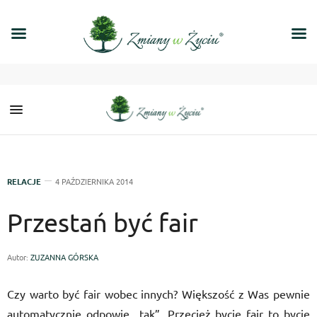
RELACJE
4 PAŹDZIERNIKA 2014
Przestań być fair
Autor:
ZUZANNA GÓRSKA
Czy warto być fair wobec innych? Większość z Was pewnie
automatycznie odpowie „tak”. Przecież bycie fair to bycie