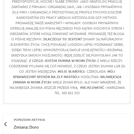
PREDYSPOZYCJE, MOCNE I SŁABE STRONY. JAKO GRAFOLOG PRACUJĘ
ZARÓWNO Z FIRMAMI I ORGANIZACJAMI, JAK I OSOBAMI PRYWATNYMI.
DLA FIRM I ORGANIZACJI PRZYGOTOWUJĘ PROFILE PSYCHOLOGICZNE
KANDYDATÓW DO PRACY WEDŁUG METODOLOGII GCP METHOD.
PROWADZĘ TAKŻE WARSZTATY I WYKŁADY. OSOBOM PRYWATNYM
OFERUJĘ ANALIZĘ ICH PISMA RĘCZNEGO POD KĄTEM MOCNYCH STRON I
OBSZARÓW, KTÓRE MOGĄ STANOWIĆ WYZWANIE. PROWADZĘ TEŻ BLOGA
O PIŚMIE RĘCZNYM.
DLACZEGO TU JESTEM?
ZMIANY SĄ NATURALNYM
ELEMENTEM ŻYCIA. CHCĘ POMAGAĆ LUDZIOM LEPIEJ POZNAWAĆ SIEBIE.
DZIĘKI TEMU LEPIEJ WYKORZYSTAJĄ SWOJE UMIEJĘTNOŚCI I ROZWINĄ
SKRZYDŁA SWOICH MOŻLIWOŚCI. BĘDĘ DZIELIĆ SIĘ POMYSŁAMI JAK TO
OSIĄGNĄĆ.
Z CZEGO JESTEM DUMNA W MOIM ŻYCIU:
Z WIELU RZECZY.
CODZIENNIE POJAWIA SIĘ COŚ NOWEGO, Z CZEGO JESTEM DUMNA LUB ZA
CO JESTEM WDZIĘCZNA.
MOJE SŁABOŚCI:
CZEKOLADA.
MÓJ
SPRAWDZONY SPOSÓB NA ZŁY NASTRÓJ:
MODLITWA.
NAJWIĘKSZA
ZMIANA W MOIM ŻYCIU:
WIELE ZMIAN BYŁO, ALE MAM WRAŻENIE, ŻE
NAJWIĘKSZA ZMIANA JESZCZE PRZEDE MNĄ.
MIEJSCOWOŚĆ :
WARSZAWA
TEL. 505 822 333
POPRZEDNI ARTYKUŁ
Zmiana: Doro