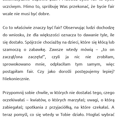
uczciwym. Mimo to, spróbuję Was przekonać, że bycie fair
wcale nie musi być dobre.
Co to właściwie znaczy być fair? Obserwując ludzi dochodzę
do wniosku, że dla większości oznacza to dawanie tyle, ile
się dostało. Spójrzcie chociażby na dzieci, które się kłócą lub
szamoczą o zabawkę. Zawsze wtedy mówią – „to on
zaczął/ona zaczęła!”, czyli ja nic nie zrobiłam,
sprowokowano mnie, odpłaciłam tym samym, więc
postąpiłam fair. Czy jako dorośli postępujemy lepiej?
Niekoniecznie.
Przypomnij sobie chwile, w których nie dostałaś tego, czego
oczekiwałaś – kwiatów, o których marzyłaś; uwagi, o którą
zabiegałaś; spotkania z przyjaciółką, na które czekałaś. A
teraz pomyśl, co się wtedy w Tobie działo. Mogłaś wybrać