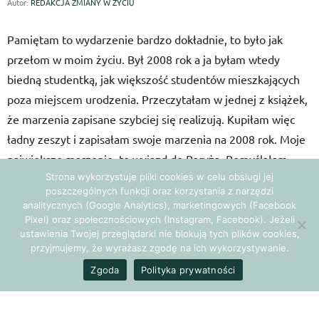
Autor:
REDAKCJA ZMIANY W ŻYCIU
Pamiętam to wydarzenie bardzo dokładnie, to było jak
przełom w moim życiu. Był 2008 rok a ja byłam wtedy
biedną studentką, jak większość studentów mieszkających
poza miejscem urodzenia. Przeczytałam w jednej z książek,
że marzenia zapisane szybciej się realizują. Kupiłam więc
ładny zeszyt i zapisałam swoje marzenia na 2008 rok. Moje
największe marzenie, to wyjazd do Paryża. Pomyślałam
Strona wykorzystuje pliki cookies w celu obsługi jej
wtedy, że jeśli uda mi się je zrealizować, to już nic nie
poszczególnych funkcji oraz korzystania z narzędzi
będzie takie jak dawniej. Na poczatku nie wiedziałam
analitycznych (Google Analytics), marketingowych (Facebook
jeszcze, jak się to wszystko potoczy, ale wiedziałam iż to
Pixel) oraz społecznościowych (Instagram, Facebook). Jeżeli
ustawienia Twojej przeglądarki nie blokują tych plików cookies,
nastąpi. Może nie od razu, ale na pewno. Jesienią 2009 roku
przyjmujemy, że wyrażasz zgodę na ich wykorzystywanie.
mój wujek był w Paryżu. Pokazywał nam zdjęcia i częstował
Zgoda
Polityka prywatności
serem pleśniowym. Zebrała się cała rodzina mojej mamy.
Szepnęłam wtedy mamie na ucho: „Zobaczysz my
pojedziemy do Paryża na wiosnę.” Mama z