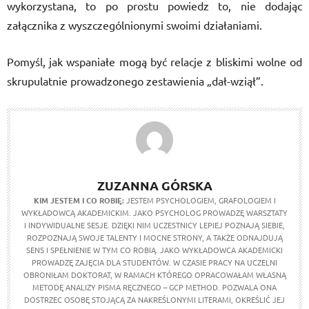
wykorzystana, to po prostu powiedz to, nie dodając
załącznika z wyszczególnionymi swoimi działaniami.
Pomyśl, jak wspaniałe mogą być relacje z bliskimi wolne od
skrupulatnie prowadzonego zestawienia „dał-wziął”.
ZUZANNA GÓRSKA
KIM JESTEM I CO ROBIĘ:
JESTEM PSYCHOLOGIEM, GRAFOLOGIEM I
WYKŁADOWCĄ AKADEMICKIM. JAKO PSYCHOLOG PROWADZĘ WARSZTATY
I INDYWIDUALNE SESJE. DZIĘKI NIM UCZESTNICY LEPIEJ POZNAJĄ SIEBIE,
ROZPOZNAJĄ SWOJE TALENTY I MOCNE STRONY, A TAKŻE ODNAJDUJĄ
SENS I SPEŁNIENIE W TYM CO ROBIĄ. JAKO WYKŁADOWCA AKADEMICKI
PROWADZĘ ZAJĘCIA DLA STUDENTÓW. W CZASIE PRACY NA UCZELNI
OBRONIŁAM DOKTORAT, W RAMACH KTÓREGO OPRACOWAŁAM WŁASNĄ
METODĘ ANALIZY PISMA RĘCZNEGO – GCP METHOD. POZWALA ONA
DOSTRZEC OSOBĘ STOJĄCĄ ZA NAKREŚLONYMI LITERAMI, OKREŚLIĆ JEJ