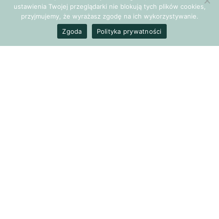
przeszłości”
ustawienia Twojej przeglądarki nie blokują tych plików cookies,
przyjmujemy, że wyrażasz zgodę na ich wykorzystywanie.
Zgoda
Polityka prywatności
Autorzy – Jacob Gitta, Van Genderen Hannie oraz Seebauer
Laura – wnikliwie analizują, jak traumatyczne przeżycia z
przeszłości wpływają na nasze obecne zachowania, myśli i
emocje. Książka jest bogata w konkretne przykłady, studia
przypadków oraz praktyczne ćwiczenia, które pozwalają
czytelnikowi głębiej zrozumieć siebie i swoje reakcje.
Dla mnie, wyjątkowo cenne były fragmenty poświęcone
specyfice doświadczeń kobiecych, takich jak presja
społeczna, oczekiwania wobec ról płciowych czy
doświadczenia związane z macierzyństwem. Autorzy
ukazują, jak te aspekty życia kształtują naszą samoocenę,
poczucie wartości i relacje z innymi.