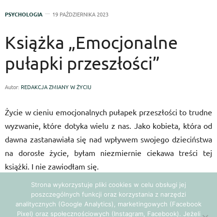
PSYCHOLOGIA
19 PAŹDZIERNIKA 2023
Książka „Emocjonalne
pułapki przeszłości”
Autor:
REDAKCJA ZMIANY W ŻYCIU
Życie w cieniu emocjonalnych pułapek przeszłości to trudne
wyzwanie, które dotyka wielu z nas. Jako kobieta, która od
dawna zastanawiała się nad wpływem swojego dzieciństwa
na dorosłe życie, byłam niezmiernie ciekawa treści tej
książki. I nie zawiodłam się.
Strona wykorzystuje pliki cookies w celu obsługi jej
Recenzja książki
poszczególnych funkcji oraz korzystania z narzędzi
analitycznych (Google Analytics), marketingowych (Facebook
„Emocjonalne pułapki
Pixel) oraz społecznościowych (Instagram, Facebook). Jeżeli