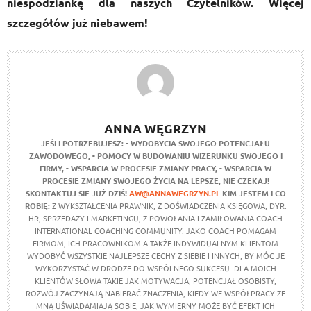
niespodziankę dla naszych Czytelników. Więcej
szczegółów już niebawem!
ANNA WĘGRZYN
JEŚLI POTRZEBUJESZ:
- WYDOBYCIA SWOJEGO POTENCJAŁU
ZAWODOWEGO,
- POMOCY W BUDOWANIU WIZERUNKU SWOJEGO I
FIRMY,
- WSPARCIA W PROCESIE ZMIANY PRACY,
- WSPARCIA W
PROCESIE ZMIANY SWOJEGO ŻYCIA NA LEPSZE,
NIE CZEKAJ!
SKONTAKTUJ SIE JUŻ DZIŚ!
AW@ANNAWEGRZYN.PL
KIM JESTEM I CO
ROBIĘ:
Z WYKSZTAŁCENIA PRAWNIK, Z DOŚWIADCZENIA KSIĘGOWA, DYR.
HR, SPRZEDAŻY I MARKETINGU, Z POWOŁANIA I ZAMIŁOWANIA COACH
INTERNATIONAL COACHING COMMUNITY. JAKO COACH POMAGAM
FIRMOM, ICH PRACOWNIKOM A TAKŻE INDYWIDUALNYM KLIENTOM
WYDOBYĆ WSZYSTKIE NAJLEPSZE CECHY Z SIEBIE I INNYCH, BY MÓC JE
WYKORZYSTAĆ W DRODZE DO WSPÓLNEGO SUKCESU. DLA MOICH
KLIENTÓW SŁOWA TAKIE JAK MOTYWACJA, POTENCJAŁ OSOBISTY,
ROZWÓJ ZACZYNAJĄ NABIERAĆ ZNACZENIA, KIEDY WE WSPÓŁPRACY ZE
MNĄ UŚWIADAMIAJĄ SOBIE, JAK WYMIERNY MOŻE BYĆ EFEKT ICH