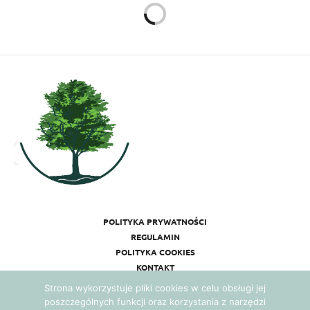
WYDARZENIA
11 STYCZNIA 2016
Koncert promocyjny:
Katarzyna Żak "Bardzo
przyjemnie jest żyć!"
Autor:
ANNA WĘGRZYN
Humor, nostalgia i marzenia. Oraz oczywiście radość
życia. To słowa, które najlepiej określają charakter
najnowszej płyty Katarzyny Żak.
Strona wykorzystuje pliki cookies w celu obsługi jej
Premiera albumu „Bardzo przyjemnie jest żyć”
poszczególnych funkcji oraz korzystania z narzędzi
przewidziana jest na 22 stycznia 2016 r. Na koncert