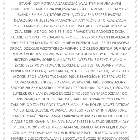
STARAŃ, GDY POTRAFIĄ ZARZĄDZAĆ WŁASNYMI NATURALNYMI
UMIEJĘTNOŚCIAMI. TO NAJWIĘKSZA SATYSFAKCJA W MOJEJ PRACY BYĆ
ŚWIADKIEM ZMIAN, KTÓRE CZYNIĄ CZŁOWIEKA SZCZĘŚLIWSZYM.
DLACZEGO TU JESTEM?
MAGAZYN ZMIANY W ŻYCIU TO REALIZACJA
MOICH MARZEŃ. STWORZYŁAM TO MIEJSCE ABY POMAGAĆ INNYM W
ZNALEZIENIU DROGI DO SIEBIE I DO PRAWDZIWEJ RADOŚCI Z ŻYCIA.
LUDZIE, KTÓRYCH POZNAŁAM W PROCESIE PRZYGOTOWAŃ I REALIZACJI
PROJEKTU TYLKO UTWIERDZILI MNIE W PRZEKONANIU, ŻE TO WŁAŚCIWA
DROGA. DZIĘKUJĘ WSZYSTKIM ZA WSPARCIE.
Z CZEGO JESTEM DUMNA W
MOIM ŻYCIU
:
JESTEM WIERNA SWOIM ZASADOM NIGDY NIE ZROBIŁAM
NICZEGO WBREW SOBIE DLA KORZYŚCI. WSZYSTKIE DECYZJE W MOIM
ŻYCIU BYŁY PODYKTOWANE SERCEM. EFEKT JEST CUDOWNY, MOGĘ
POWIEDZIEĆ Z PEŁNĄ SATYSFAKCJĄ, ŻE NICZEGO NIE ŻAŁUJĘ I WSZYSTKO
W ŻYCIU ZROBIŁABYM TAK SAMO.
MOJE SŁABOŚCI:
NIECIERPLIWOŚĆ I
CORAZ GORZEJ ZNOSZĘ PORANNE WSTAWANIE.
MÓJ SPRAWDZONY
SPOSÓB NA ZŁY NASTRÓJ:
PERFUMY CERRUTI 1881 RÓŻOWE, PIERWSZĄ
BUTELKĘ KUPIŁAM ZA WIĘKSZĄ CZĘŚĆ MOJEGO WYNAGRODZENIA I DO
DZIŚ PAMIĘTAM UCZUCIE RADOŚCI, JAKIE MI TOWARZYSZYŁO PRZY
ZAKUPIE. OD TAMTEJ PORY ZAWSZE MAM JE NA PÓŁCE, NAWET PATRZĄC
NA BUTELKĘ UCZUCIE POWRACA. DO TEGO PŁYTA YANNI I JEGO „ONE
MAN'S DREAM”.
NAJWIĘKSZA ZMIANA W MOIM ŻYCIU:
MOJE ŻYCIE TO
CIĄGŁE POSZUKIWANIA I ZMIANY. NAJWIĘKSZE I NAJTRUDNIEJSZE MIAŁY
MIEJSCE W 2012 ROKU. PRZESTAŁAM SIĘ UŚMIECHAĆ I W GŁĘBI DUSZY
CZUŁAM, ŻE POWINNAM BYĆ W INNYM MIEJSCU. DLATEGO W JEDNYM
MOMENCIE ZDECYDOWAŁAM SIĘ ZOSTAWIĆ ÓWCZESNĄ RZECZYWISTOŚĆ