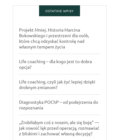
OSTATNIE WPISY
Projekt Mniej. Historia Marcina
Bukowskiego i przestrzeni dla osób,
które chcą odzyskać kontrolę nad
własnym tempem życia
Life coaching – dla kogo jest to dobra
opcja?
Life coaching, czyli jak żyć lepiej dzięki
drobnym zmianom?
Diagnostyka POChP – od podejrzenia do
rozpoznania
„Zrobiłabym coś z nosem, ale się boję” —
jak oswoić lęk przed operacją, rozmawiać
z bliskimi i zachować własną decyzję?