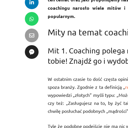
coachingu narosło wiele mitów i n
popularnym.
Mity na temat coach
Mit 1. Coaching polega 
tobie! Znajdź go i wydo
W ostatnim czasie to dość częsta opini
spoza branży. Zgodnie z ta definicją „
r
wypowiedzi „złotych” myśli typu: „Może
czy też: „Zasługujesz na to, by żyć t
chwilę posłuchać podobnych „mądrości” i
Tyle że podobne podejście nie ma nic 