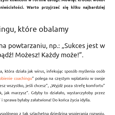
ieścisłości. Warto przyjrzeć się kilku najbardziej
ingu, które obalamy
na powtarzaniu, np.: „Sukces jest w
bądź! Możesz! Każdy może!”.
a, która działa jak wirus, infekując sposób myślenia osób
obienie coachingu
” polega na częstym wplataniu w swoje
sz wszystko, jeśli chcesz”, „Wyjdź poza strefę komfortu”
ak, jak marzysz”. Gdyby to działało, wystarczyłoby przez
 sprawa byłaby załatwiona! Do końca życia idylla.
wspólnego z tak szlachetną dziedziną wspierania rozwoju,