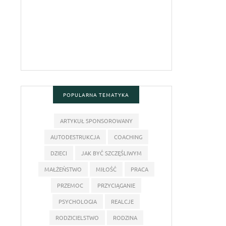
POPULARNA TEMATYKA
ARTYKUŁ SPONSOROWANY
AUTODESTRUKCJA
COACHING
DZIECI
JAK BYĆ SZCZĘŚLIWYM
MAŁŻEŃSTWO
MIŁOŚĆ
PRACA
PRZEMOC
PRZYCIĄGANIE
PSYCHOLOGIA
REALCJE
RODZICIELSTWO
RODZINA