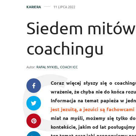
KARIERA
11 LIPCA 2022
Siedem mitów
coachingu
Autor:
RAFAŁ NYKIEL, COACH ICC
Coraz więcej słyszy się o coachin
wrażenie, że chyba nie do końca rozu
Informacja na temat papieża w jedn
jest jezuitą, a jezuici są fachowca
miał na myśli, możemy się tylko d
kontekście, jakim od lat posługujmy
ten temat oraz jaki proponujemy na