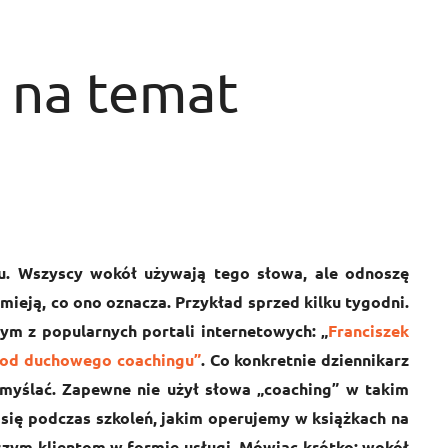
 na temat
gu. Wszyscy wokół używają tego słowa, ale odnoszę
mieją, co ono oznacza. Przykład sprzed kilku tygodni.
ym z popularnych portali internetowych: „
Franciszek
mi od duchowego coachingu”
. Co konkretnie dziennikarz
omyślać. Zapewne nie użył słowa „coaching” w takim
 się podczas szkoleń, jakim operujemy w książkach na
szym klientom w formie usługi. Mówiąc krótko: wokół