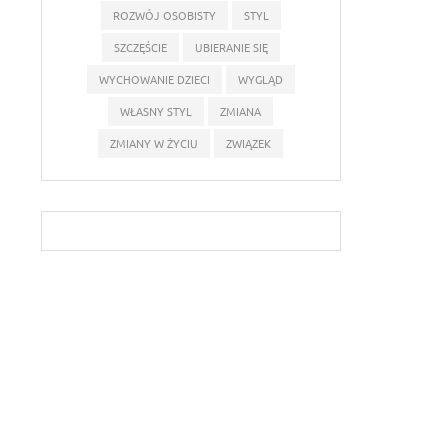
ROZWÓJ OSOBISTY
STYL
SZCZĘŚCIE
UBIERANIE SIĘ
WYCHOWANIE DZIECI
WYGLĄD
WŁASNY STYL
ZMIANA
ZMIANY W ŻYCIU
ZWIĄZEK