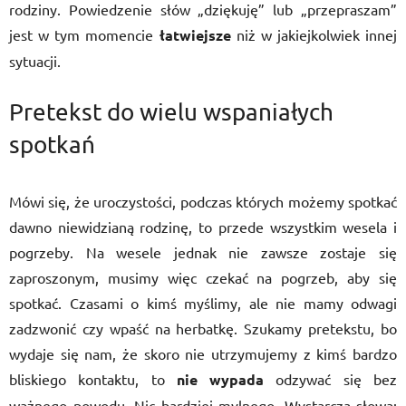
rodziny. Powiedzenie słów „dziękuję” lub „przepraszam”
jest w tym momencie
łatwiejsze
niż w jakiejkolwiek innej
sytuacji.
Pretekst do wielu wspaniałych
spotkań
Mówi się, że uroczystości, podczas których możemy spotkać
dawno niewidzianą rodzinę, to przede wszystkim wesela i
pogrzeby. Na wesele jednak nie zawsze zostaje się
zaproszonym, musimy więc czekać na pogrzeb, aby się
spotkać. Czasami o kimś myślimy, ale nie mamy odwagi
zadzwonić czy wpaść na herbatkę. Szukamy pretekstu, bo
wydaje się nam, że skoro nie utrzymujemy z kimś bardzo
bliskiego kontaktu, to
nie wypada
odzywać się bez
ważnego powodu. Nic bardziej mylnego. Wystarczą słowa: