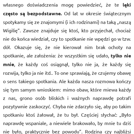
własnego doświadczenia mogę powiedzieć, że te
lęki
często są bezpodstawne.
Od lat w okresie świątecznym
spotykamy się ze znajomymi (i ich rodzinami) na taką „naszą
Wigilię”. Zawsze znajduje się ktoś, kto przyjechał, chociaż
nie do końca wiedział, czy to spotkanie nie wpędzi go w tzw.
dół. Okazuje się, że nie kierował nim brak ochoty na
spotkanie, ale założenia: że wszystkim się udało,
tylko nie
mnie
, że każdy coś osiągnął, tylko nie ja, że każdy się
rozwija, tylko ja nie itd.. To one sprawiają, że czujemy obawę
o sens takiego spotkania. Ale każda nasza rozmowa kończy
się tym samym wnioskiem: mimo obaw, które miewa każdy
z nas, grono osób bliskich i ważnych naprawdę potrafi
pozytywnie zaskoczyć. Chyba nie zdarzyło się, aby po takim
spotkaniu ktoś żałował, że tu był. Częściej słychać: „Było
naprawdę wspaniale, a niewiele brakowało, by mnie tu dziś
nie było, praktycznie bez powodu”. Rodzina czy najbliżsi