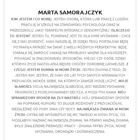
MARTA SAMORAJCZYK
KIM JESTEM I CO ROBIĘ:
JESTEM OSOBĄ, KTÓRA LUBI PRACĘ Z LUDŹMI.
PRACUJĘ W SZKOLE NA STANOWISKU PSYCHOLOGA ORAZ W
PRZEDSZKOLU JAKO TERAPEUTA INTEGRACJI SENSORYCZNEJ.
DLACZEGO
TU JESTEM?
JESTEM TU, PONIEWAŻ JEST TO DLA MNIE WYZWANIE – CHCĘ
SIĘ Z NIM ZMIERZYĆ. MAM NADZIEJĘ, ŻE DZIĘKI TEMU PORTALOWI BĘDĘ
POTRAFIŁA PATRZEĆ NA ŚWIAT Z WIELU RÓŻNYCH PERSPEKTYW. BĘDĘ
STARAŁA SIĘ ZWRÓCIĆ UWAGĘ NA PROBLEMY WAŻNE DLA MŁODZIEŻY,
POMAGAĆ W ZNAJDOWANIU SPOSOBÓW, MIEJSC CZY OSÓB, DZIĘKI
KTÓRYM ŻYCIE NASTOLATKA BĘDZIE CHOĆBY ODROBINĘ ŁATWIEJSZE.
Z
CZEGO JESTEM DUMNA W MOIM ŻYCIU:
JESTEM DUMNA Z TEGO, ŻE
JESTEM KIM JESTEM, ŻE MAM OD LAT TYCH SAMYCH WSPANIAŁYCH
PRZYJACIÓŁ WOKÓŁ SIEBIE, NA KTÓRYCH ZAWSZE MOGĘ LICZYĆ.
MOJE
SŁABOŚCI:
MOJĄ NAJWIĘKSZĄ SŁABOŚCIĄ JEST NIEZDECYDOWANIE,
TRUDNOŚCI Z PODEJMOWANIEM DECYZJI, A POZA TYM KAWA.
MÓJ
SPRAWDZONY SPOSÓB NA ZŁY NASTRÓJ
: MÓJ SPRAWDZONY SPOSÓB
NA POPRAWĘ HUMORU TO DŁUGIE ROZMOWY Z PRZYJACIÓŁMI,
NIEZALEŻNIE OD PORY DNIA CZY NOCY.
NAJWIĘKSZA ZMIANA W MOIM
ŻYCIU:
CHYBA NIE WYDARZYŁO SIĘ NIC TAKIEGO W MOIM ŻYCIU, CO
MOGŁABYM NAZWAĆ NAJWIĘKSZĄ ZMIANĄ. NA PEWNO WAŻNĄ ZMIANĄ
BYŁO ZNALEZIENIE PIERWSZEJ PRACY – ZMIANA TRYBU ŻYCIA, NOWE
WYZWANIA, OBOWIĄZKI I DOŚWIADCZENIA.