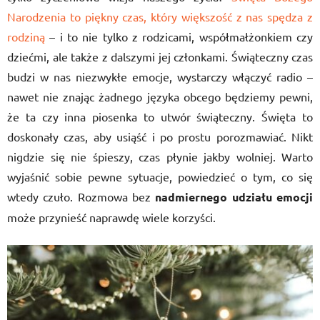
Narodzenia to piękny czas, który większość z nas spędza z
rodziną
– i to nie tylko z rodzicami, współmałżonkiem czy
dziećmi, ale także z dalszymi jej członkami. Świąteczny czas
budzi w nas niezwykłe emocje, wystarczy włączyć radio –
nawet nie znając żadnego języka obcego będziemy pewni,
że ta czy inna piosenka to utwór świąteczny. Święta to
doskonały czas, aby usiąść i po prostu porozmawiać. Nikt
nigdzie się nie śpieszy, czas płynie jakby wolniej. Warto
wyjaśnić sobie pewne sytuacje, powiedzieć o tym, co się
wtedy czuło. Rozmowa bez
nadmiernego udziału emocji
może przynieść naprawdę wiele korzyści.