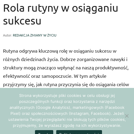
Rola rutyny w osiąganiu
sukcesu
Autor:
REDAKCJA ZMIANY W ŻYCIU
Rutyna odgrywa kluczową rolę w osiąganiu sukcesu w
różnych dziedzinach życia. Dobrze zorganizowane nawyki i
struktury mogą znacząco wpłynąć na naszą produktywność,
efektywność oraz samopoczucie. W tym artykule
przyjrzymy się, jak rutyna przyczynia się do osiągania celów
i dlaczego warto ją wprowadzać w życie.
Strona wykorzystuje pliki cookies w celu obsługi jej
poszczególnych funkcji oraz korzystania z narzędzi
1.
Zwiększenie produktywności
analitycznych (Google Analytics), marketingowych (Facebook
Pixel) oraz społecznościowych (Instagram, Facebook). Jeżeli
ustawienia Twojej przeglądarki nie blokują tych plików cookies,
Rutyna pozwala na zwiększenie efektywności działania.
przyjmujemy, że wyrażasz zgodę na ich wykorzystywanie.