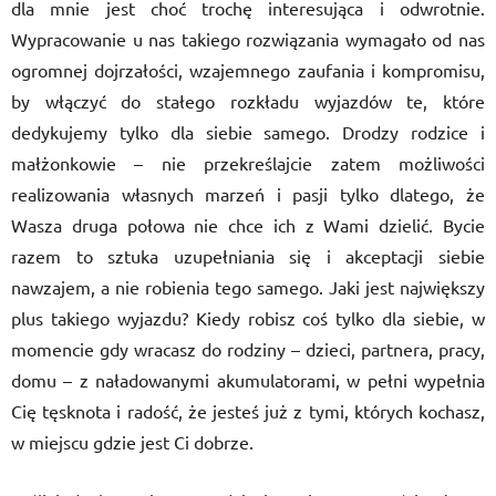
dla mnie jest choć trochę interesująca i odwrotnie.
Wypracowanie u nas takiego rozwiązania wymagało od nas
ogromnej dojrzałości, wzajemnego zaufania i kompromisu,
by włączyć
do sta
łego rozkładu wyjazd
ó
w te, kt
ó
re
dedykujemy tylko dla siebie samego. Drodzy rodzice i
małżonkowie – nie przekreślajcie zatem możliwości
realizowania własnych marzeń i pasji tylko dlatego, że
Wasza druga połowa nie chce ich z Wami dzielić. Bycie
razem to sztuka uzupełniania się i akceptacji siebie
nawzajem, a nie robienia tego samego. Jaki jest największy
plus takiego wyjazdu? Kiedy robisz coś tylko dla siebie, w
momencie gdy wracasz do rodziny – dzieci, partnera, pracy,
domu – z naładowanymi akumulatorami, w pełni wypeł
nia
Ci
ę tęsknota i radość, że jesteś już z tymi, kt
ó
rych kochasz,
w miejscu gdzie jest Ci dobrze.