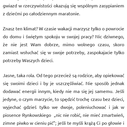
gwiazd w rzeczywistości okazują się wsp
ó
lnym zasypianiem
z dziećmi po całodziennym maratonie.
Znasz ten klimat? W czasie wakacji marzysz tylko o powrocie
do domu i świętym spokoju w swojej pracy? Nic dziwnego,
że nie jest Wam dobrze, mimo wolnego czasu, skoro
zamiast wsł
ucha
ć się w swoje potrzeby, zaspokajacie tylko
potrzeby Waszych dzieci.
Jasne, taka rola. Od tego przecież są rodzice, aby opiekować
się swoimi dzieci i by je uszczęśliwiać. Nie spos
ó
b jednak
dodawać energii innym, kiedy nie ma się jej samemu. Jeśli
jedyne, o czym marzycie, to spędzić trochę czasu bez dzieci,
wyjechać gdzieś tylko we dwoje, poleniuchować i jak w
piosence Rynkowskiego „nic nie robić, nie mieć zmartwień,
zimne piwko w cieniu pić”; jeś
li te my
śli krążą Ci po głowie i