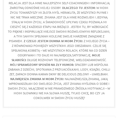
RELACJA JEST DLA MNIE NAJLEPSZYM SELF-COACHINGIEM I INFORMACJĄ
ZWROTNĄ ODNOŚNIE MOJEJ OSOBY.
DLACZEGO TU JESTEM:
W MOIM
ŻYCIU TOWARZYSZY MI ZŁOTA MYŚL HERAKLITA, ŻE WSZYSTKO PŁYNIE I
NIC NIE TRWA WIECZNIE. ZMIANA JEST DLA MNIE ROZWOJEM I JEDYNĄ
STAŁĄ W MOIM ŻYCIU, A ŚWIADOMOŚĆ UPŁYWU CZASU POZWALA MI
CIESZYĆ SIĘ Z KAŻDEGO ETAPU NA BIEŻĄCO. JESTEM TU, BY WZBOGACIĆ
TO PIĘKNE I INSPIRUJĄCE MIEJSCE SWOIMI ROZWOJOWYMI REFLEKSJAMI,
A TYM SAMYM SPEŁNIAM KOLEJNE SWOJE MARZENIE ZWIĄZANE Z
PISANIEM.
Z CZEGO JESTEM DUMNA W MOIM ŻYCIU:
Z MOJEGO ŻYCIA –
Z RÓWNOWAGI POMIĘDZY WSZYSTKIMI JEGO OBSZARAMI. CZUJE SIĘ
SPEŁNIONĄ KOBIETĄ – WE WSZYSTKICH ROLACH, KTÓRE NA CO DZIEŃ
ODGRYWAM I TO DAJE MI NAJWIĘKSZĄ SATYSFAKCJĘ.
MOJE
SŁABOŚCI:
DŁUGIE ROZMOWY TELEFONICZNE, WIELOZADANIOWOŚĆ.
MÓJ SPRAWDZONY SPOSÓB NA ZŁY HUMOR:
SPACERY LUB WSPÓLNA
ZABAWA Z DZIEĆMI, SPOTKANIA Z PRZYJACIÓŁKAMI, LODY, KSIĄŻKI, CHILLI
ZET, ZAPACH DONNA KARAN DKNY BE DELICIOUS ZIELONY – UWIELBIAM.
NAJWIĘKSZA ZMIANA W MOIM ŻYCIU:
NAJWAŻNIEJSZĄ ZMIANĄ, JAKĄ
WPROWADZIŁAM DO SWOJEGO ŻYCIA, JEST ZMIANA MYŚLENIA O SOBIE I
SWOIM ŻYCIU, WŁĄCZENIE W NIE PRAWDZIWEGO ŹRÓDŁA MOTYWACJI – W
MOIM SŁOWNIKU NIE MA SŁOWA MUSZĘ, TYLKO CHCĘ, BO CZY JA
COKOLWIEK W SWOIM ŻYCIU MUSZĘ?