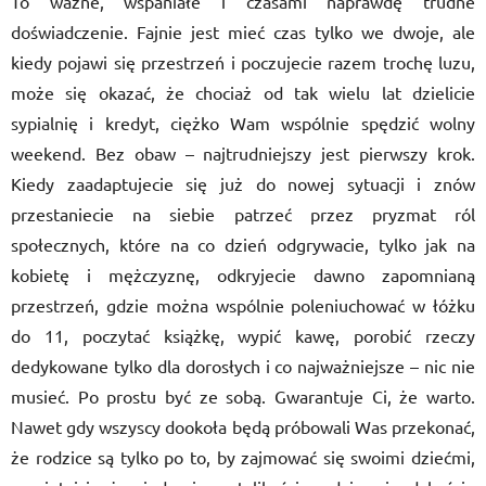
To ważne, wspaniałe i czasami naprawdę trudne
doświadczenie. Fajnie jest mieć czas tylko we dwoje, ale
kiedy pojawi się przestrzeń i poczujecie razem trochę luzu,
może się okazać, że chociaż od tak wielu lat dzielicie
sypialnię i kredyt, ciężko Wam wsp
ó
lnie spędzić wolny
weekend. Bez obaw – najtrudniejszy jest pierwszy krok.
Kiedy zaadaptujecie się już do nowej sytuacji i zn
ó
w
przestaniecie na siebie patrzeć przez pryzmat r
ó
l
społecznych, kt
ó
re na co dzień odgrywacie, tylko jak na
kobietę i mężczyznę, odkryjecie dawno zapomnianą
przestrzeń, gdzie można wsp
ó
lnie poleniuchować w łóżku
do 11, poczytać książkę, wypić kawę, porobić rzeczy
dedykowane tylko dla dorosłych i co najważniejsze – nic nie
musieć. Po prostu być ze sobą. Gwarantuje Ci, że warto.
Nawet gdy wszyscy dookoła będą pr
ó
bowali Was przekonać,
że rodzice są tylko po to, by zajmować się swoimi dziećmi,