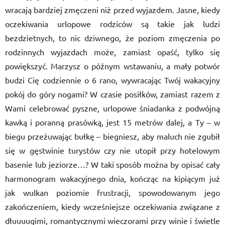
wracają bardziej zmęczeni niż przed wyjazdem. Jasne, kiedy
oczekiwania urlopowe rodzic
ó
w są takie jak ludzi
bezdzietnych, to nic dziwnego, że poziom zmęczenia po
rodzinnych wyjazdach może, zamiast opaść, tylko się
powiększyć. Marzysz o późnym wstawaniu, a mały potw
ó
r
budzi Cię codziennie o 6 rano, wywracają
c Tw
ó
j wakacyjny
pok
ó
j do g
ó
ry nogami? W czasie posiłk
ó
w, zamiast razem z
Wami celebrować pyszne, urlopowe śniadanka z podw
ó
jn
ą
kawką
i porann
ą
pras
ó
wką, jest 15 metr
ó
w dalej, a Ty – w
biegu przeżuwają
c bu
łkę – biegniesz, aby maluch nie zgubił
się w gęstwinie turyst
ó
w czy nie utopił przy hotelowym
basenie lub jeziorze…? W taki spos
ó
b można by opisać cały
harmonogram wakacyjnego dnia, kończąc na kipiącym już
jak wulkan poziomie frustracji, spowodowanym jego
zakończeniem, kiedy wcześniejsze oczekiwania związane z
dłuuuugimi, romantycznymi wieczorami przy winie i świetle