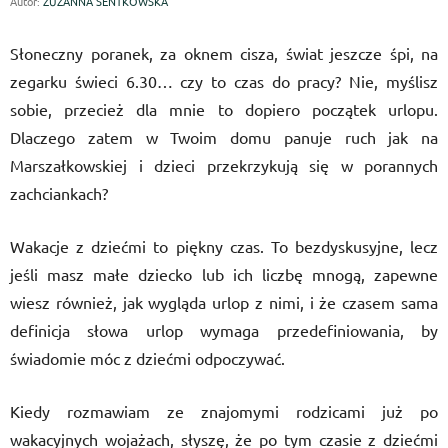
Autor:
ZUZANNA SENTKOWSKA
Słoneczny poranek, za oknem cisza, świat jeszcze śpi, na
zegarku świeci 6.30… czy to czas do pracy? Nie, myślisz
sobie, przecież dla mnie to dopiero początek urlopu.
Dlaczego zatem w Twoim domu panuje ruch jak na
Marszałkowskiej i dzieci przekrzykują się w porannych
zachciankach?
Wakacje z dzieć
mi to pi
ękny czas. To bezdyskusyjne, lecz
jeśli masz małe dziecko lub ich liczbę mnogą, zapewne
wiesz r
ó
wnież, jak wygląda urlop z nimi, i że czasem sama
definicja słowa urlop wymaga przedefiniowania, by
świadomie m
ó
c z dziećmi odpoczywać.
Kiedy rozmawiam ze znajomymi rodzicami już po
wakacyjnych wojażach, słyszę, że po tym czasie z dziećmi