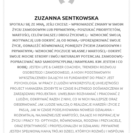
ZUZANNA SENTKOWSKA
SPOTKAJ SIĘ ZE MNĄ, JEŚLI CHCESZ:
- WPROWADZIĆ ZMIANY W SWOIM
ŻYCIU ZAWODOWYM LUB PRYWATNYM,
- POSZUKAĆ PRIORYTETÓW,
WARTOŚCI, CELÓW DALSZEJ DROGI ŻYCIOWEJ,
- WZMOCNIĆ SWOJĄ
MOTYWACJĘ LUB ODKRYĆ JĄ OD NOWA,
- UPORZĄDKOWAĆ SWOJE
ŻYCIE, ODNALEŹĆ RÓWNOWAGĘ POMIĘDZY ŻYCIEM ZAWODOWYM I
PRYWATNYM,
- WZMOCNIĆ POCZUCIE WŁASNEJ WARTOŚCI,
- ODKRYĆ
SWOJE MOCNE STRONY I SWÓJ NATURALNY POTENCJAŁ ZAWODOWY,
-
POPRACOWAĆ NAD SAMODYSCYPLINĄ I NAWYKAMI.
KIM JESTEM I CO
ROBIĘ:
JESTEM LIFE & CAREER COACHEM, TRENEREM ROZWOJU
OSOBISTEGO I ZAWODOWEGO, A MOIM PODSTAWOWYM
WYKSZTAŁCENIEM DAJĄCYM MI FUNDAMENT DO PRACY JEST
PSYCHOLOGIA. W PRACY Z LUDŹMI WYKORZYSTUJĘ UMIEJĘTNOŚCI
PROJECT MANAGERA ZDOBYTE W CZASIE 8-LETNIEGO DOŚWIADCZENIA W
ZARZĄDZANIU PROJEKTAMI. UWIELBIAM ROZMAWIAĆ I PRACOWAĆ Z
LUDŹMI, ODKRYWAĆ RAZEM Z NIMI, CO W NICH NAJLEPSZE ORAZ
OBSERWOWAĆ JAK LUDZIE WALCZĄ O REALIZACJE MARZEŃ I ŻYCIE Z
PASJĄ, JAK W CZASIE PODEJMOWANIA NOWEGO DZIAŁANIA –
ROZKWITAJĄ
.
NAJWAŻNIEJSZE WARTOŚCI, DAJĄCE MI INSPIRACJĘ W
ŻYCIU I PRACY TO: OPTYMIZM, RÓWNOWAGA, RODZINA I PRZYJACIELE,
ORAZ EFEKTYWNOŚĆ I PROFESJONALIZM W DZIAŁANIU. PRYWATNIE
JESTEM SPEŁNIONĄ MAMĄ TRÓJKI DZIECI, KTÓRYCH ROZWÓJ I WSPÓLNA