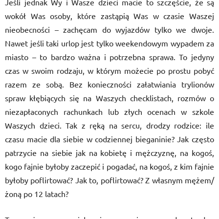
Jeśli jednak Wy i Wasze dzieci macie to szczęście, że są
wokół Was osoby, kt
ó
re zastąpią Was w czasie Waszej
nieobecnoś
ci
– zachęcam do wyjazd
ó
w tylko we dwoje.
Nawet jeśli taki urlop jest tylko weekendowym wypadem za
miasto – to bardzo ważna i potrzebna sprawa. To jedyny
czas w swoim rodzaju, w kt
ó
rym możecie po prostu pobyć
razem ze sobą. Bez konieczności załatwiania trylion
ó
w
spraw kłębiących się na Waszych checklistach, rozm
ó
w o
niezapłaconych rachunkach lub złych ocenach w szkole
Waszych dzieci. Tak z ręką na sercu, drodzy rodzice: ile
czasu macie dla siebie w codziennej bieganinie? Jak często
patrzycie na siebie jak na kobietę i mężczyznę, na kogoś,
kogo fajnie byłoby zaczepić i pogadać, na kogoś, z kim fajnie
byłoby poflirtować? Jak to, poflirtować? Z własnym mężem/
żoną po 12 latach?