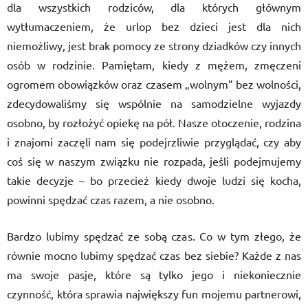
dla wszystkich rodzic
ó
w, dla kt
ó
rych głównym
wytłumaczeniem, że urlop bez dzieci jest dla nich
niemożliwy, jest brak pomocy ze strony dziadk
ó
w czy innych
os
ó
b w rodzinie. Pamiętam, kiedy z mężem, zmęczeni
ogromem obowiązk
ó
w oraz czasem „wolnym” bez wolności,
zdecydowaliśmy się wsp
ó
lnie na samodzielne wyjazdy
osobno, by rozłożyć opiekę na pół. Nasze otoczenie, rodzina
i znajomi zaczęli nam się podejrzliwie przyglądać, czy aby
coś się w naszym związku nie rozpada, jeśli podejmujemy
takie decyzje – bo przecież kiedy dwoje ludzi się kocha,
powinni spędzać czas razem, a nie osobno.
Bardzo lubimy spędzać ze sobą czas. Co w tym złego, że
r
ó
wnie mocno lubimy spędzać czas bez siebie? Każde z nas
ma swoje pasje, kt
ó
re są tylko jego i niekoniecznie
czynność, kt
ó
ra sprawia największy fun mojemu partnerowi,