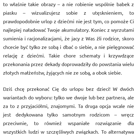
to właśnie takie obrazy – a nie robienie wsp
ó
lnie babek z
piasku – wizualizujesz sobie z utęsknieniem, to
prawdopodobnie urlop z dziećmi nie jest tym, co pomoże Ci
najlepiej naładować Twoje akumulatory. Koniec z wyrzutami
sumienia i racjonalizacjami, że jacy z Was źli rodzice, skoro
chcecie być tylko ze sobą
i dba
ć o siebie, a nie pielęgnować
relację z dziećmi. Takie chore schematy i krzywdzące
przekonania przez dekady doprowadziły do powstania wielu
złotych małżeństw, żyjących nie ze sobą, a obok siebie.
Dziś chcę przekonać Cię do urlopu bez dzieci! W dw
ó
ch
wariantach do wyboru: tylko we dwoje lub bez partnera, ale
za to z przyjaciółmi, znajomymi. Ta druga opcja wcale nie
jest dedykowana tylko samotnym rodzicom – wręcz
przeciwnie, to r
ó
wnież wspaniałe rozwiązanie dla
wszystkich ludzi w szczęśliwych związkach. To alternatywa