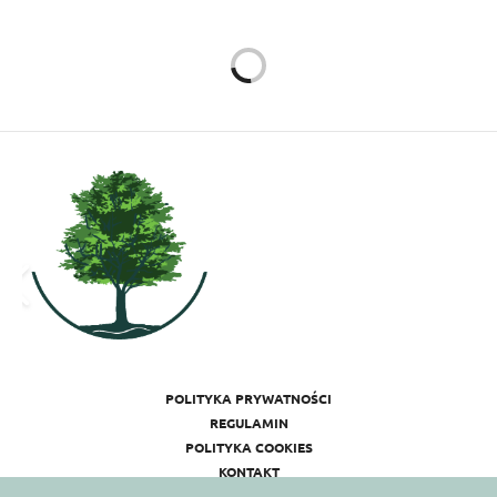
WYDARZENIA
8 PAŹDZIERNIKA 2014
Konferencja "Wielki
sukces niewielkim
kosztem" – prof. Robert
Cialdini
Autor:
ANNA WĘGRZYN
Robert Cialdini to światowej sławy naukowiec,
profesor psychologii społecznej. Pracuje w Arizona