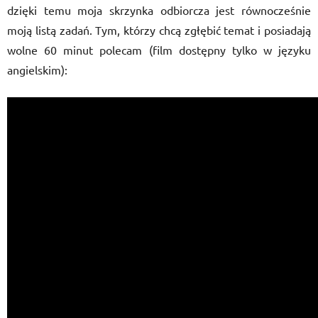
dzięki temu moja skrzynka odbiorcza jest równocześnie
moją listą zadań. Tym, którzy chcą zgłębić temat i posiadają
wolne 60 minut polecam (film dostępny tylko w języku
angielskim):