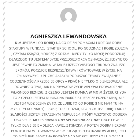
AGNIESZKA LEWANDOWSKA
KIM JESTEM I CO ROBIĘ:
NA CO DZIEŃ POMAGAM LUDZIOM ROBIĆ
STARTUPY W FUNDACJI STARTUP SCHOOL. PO GODZINACH ROBIĘ ZDJĘCIA
, CZYTAM KSIĄŻKI, MRUCZĘ Z KOTAMI. KIEDY TYLKO MOGĘ PODRÓŻUJĘ.
DLACZEGO TU JESTEM?
BYCIE PRZEDSIĘBIORCĄ OZNACZA, ŻE JEDYNE CO
JEST PEWNE TO ZMIANA. W TAKIEJ RZECZYWISTOŚCI TRUDNO ZNALEŹĆ
SPOKÓJ, POCZUCIE BEZPIECZEŃSTWA I RÓWNOWAGĘ W ŻYCIU. NA
ZMIANYWZYCIU.PL CHCIAŁABYM PORUSZAĆ TEMATY ZWIĄZANE Z
CODZIENNOŚCIĄ PRZEDSIĘBIORCY – PISAĆ NIE TYLKO O BIZNESOWEJ, ALE
RÓWNIEŻ O TYM, JAK NA PRYWATNE ŻYCIE WPŁYWA PROWADZENIE
WŁASNEGO BIZNESU.
Z CZEGO JESTEM DUMNA W MOIM ŻYCIU
: CHYBA
TO Z CZEGO JESTEM DUMNA NAJBARDZIEJ JESZCZE PRZEDE MNĄ, ALE
JESTEM WDZIĘCZNA ZA TO, ŻE LUBIĘ TO CO ROBIĘ (I NIE MAM TU NA
MYŚLI TYLKO PRACY) I ROBIĘ TO Z LUDŹMI, KTÓRYCH TEŻ LUBIĘ :)
MOJE
SŁABOŚCI
: JESTEM STRASZNYM NERWUSEM, KTÓRY WSZYSTKO ODBIERA
OSOBIŚCIE.
MÓJ SPRAWDZONY SPOSÓB NA ZŁY NASTRÓJ
: CHWILE
TYLKO DLA SIEBIE – DŁUGA KĄPIEL Z KSIĄŻKĄ, A POTEM DOBRA HERBATA
POD KOCEM W TOWARZYSTWIE MRUCZĄCYCH FUTRZAKÓW ALBO, JEŚLI
TO MOŻLIWE, SAMOTNA PODRÓŻ NAD MORZE, JEZIORO LUB OCEAN.