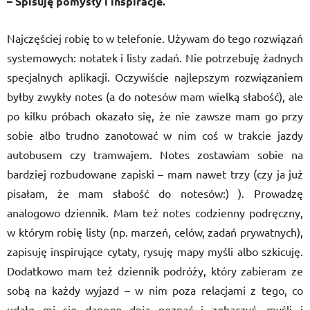
– Spisuję pomysły i inspiracje.
Najczęściej robię to w telefonie. Używam do tego rozwiązań
systemowych: notatek i listy zadań. Nie potrzebuję żadnych
specjalnych aplikacji. Oczywiście najlepszym rozwiązaniem
byłby zwykły notes (a do notesów mam wielką słabość), ale
po kilku próbach okazało się, że nie zawsze mam go przy
sobie albo trudno zanotować w nim coś w trakcie jazdy
autobusem czy tramwajem. Notes zostawiam sobie na
bardziej rozbudowane zapiski – mam nawet trzy (czy ja już
pisałam, że mam słabość do notesów:) ). Prowadzę
analogowo dziennik. Mam też notes codzienny podręczny,
w którym robię listy (np. marzeń, celów, zadań prywatnych),
zapisuję inspirujące cytaty, rysuję mapy myśli albo szkicuję.
Dodatkowo mam też dziennik podróży, który zabieram ze
sobą na każdy wyjazd – w nim poza relacjami z tego, co
udało mi się danego dnia poznać i zobaczyć, myśli i