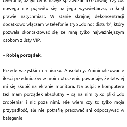
telefonie, dzięki temu nawyk sprawdzania co chwilę, czy coś
nowego nie pojawiło się na jego wyświetlaczu, zniknął
prawie natychmiast. W stanie skrajnej dekoncentracji
dodatkowo włączam w telefonie tryb „do not disturb”, który
pozwala skontaktować się ze mną tylko najważniejszym
osobom z listy VIP.
– Robię porządek.
Przede wszystkim na biurku. Absolutny. Zminimalizowanie
ilości przedmiotów w moim otoczeniu powoduje, że łatwiej
mi się skupić na ekranie monitora. Na pulpicie komputera
też mam porządek absolutny – są na nim tylko pliki „do
zrobienia” i nic poza nimi. Nie wiem czy to tylko moja
przypadłość, ale nie potrafię pracować ani odpoczywać w
bałaganie.