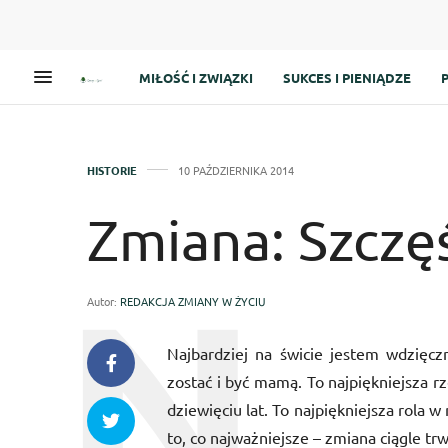
MIŁOŚĆ I ZWIĄZKI
SUKCES I PIENIĄDZE
HISTORIE
10 PAŹDZIERNIKA 2014
Zmiana: Szcz
Autor:
REDAKCJA ZMIANY W ŻYCIU
Najbardziej na świcie jestem wdzięc
zostać i być mamą. To najpiękniejsza r
dziewięciu lat. To najpiękniejsza rola 
to, co najważniejsze – zmiana ciągle tr