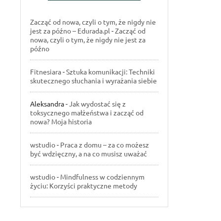
Zacząć od nowa, czyli o tym, że nigdy nie
jest za późno – Edurada.pl
-
Zacząć od
nowa, czyli o tym, że nigdy nie jest za
późno
Fitnesiara
-
Sztuka komunikacji: Techniki
skutecznego słuchania i wyrażania siebie
Aleksandra
-
Jak wydostać się z
toksycznego małżeństwa i zacząć od
nowa? Moja historia
wstudio
-
Praca z domu – za co możesz
być wdzięczny, a na co musisz uważać
wstudio
-
Mindfulness w codziennym
życiu: Korzyści praktyczne metody