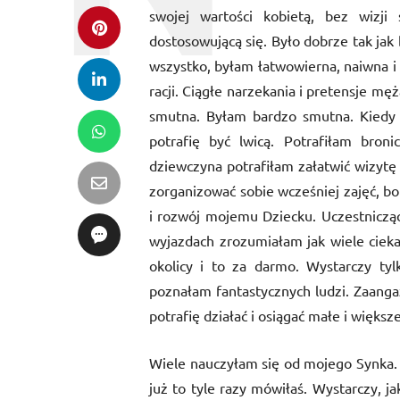
swojej wartości kobietą, bez wizji 
dostosowującą się. Było dobrze tak jak
wszystko, byłam łatwowierna, naiwna i
racji. Ciągłe narzekania i pretensje 
smutna. Byłam bardzo smutna. Kiedy
potrafię być lwicą. Potrafiłam broni
dziewczyna potrafiłam załatwić wizytę 
zorganizować sobie wcześniej zajęć, b
i rozwój mojemu Dziecku. Uczestnicząc
wyjazdach zrozumiałam jak wiele ciekaw
okolicy i to za darmo. Wystarczy ty
poznałam fantastycznych ludzi. Zaangaż
potrafię działać i osiągać małe i większ
Wiele nauczyłam się od mojego Synka. 
już to tyle razy mówiłaś. Wystarczy, ja