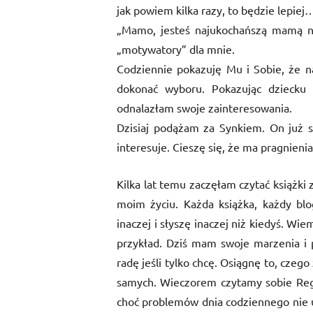
jak powiem kilka razy, to będzie lepiej
„Mamo, jesteś najukochańszą mamą na 
„motywatory” dla mnie.
Codziennie pokazuję Mu i Sobie, że na
dokonać wyboru. Pokazując dziecku 
odnalazłam swoje zainteresowania.
Dzisiaj podążam za Synkiem. On już 
interesuje. Cieszę się, że ma pragnieni
Kilka lat temu zaczęłam czytać książki 
moim życiu. Każda książka, każdy blog
inaczej i słyszę inaczej niż kiedyś. W
przykład. Dziś mam swoje marzenia i 
radę jeśli tylko chcę. Osiągnę to, czeg
samych. Wieczorem czytamy sobie Regin
choć problemów dnia codziennego nie u