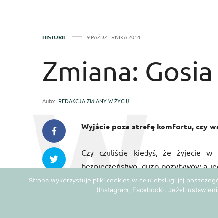
HISTORIE
9 PAŹDZIERNIKA 2014
Zmiana: Gosia
Autor:
REDAKCJA ZMIANY W ŻYCIU
Wyjście poza strefę komfortu, czy w
Czy czuliście kiedyś, że żyjecie w 
bezpieczeństwo, dużo pozytywów a jed
Miałam piękne mieszkanie w Warszawie,
Strona wykorzystuje pliki cookies w celu obsługi jej poszcze
(Instagram, Facebook). Jeżeli ustawieni
zarobki, super kolegów w pracy i co? 
potrzebę, bardzo chciałam, ale się bała