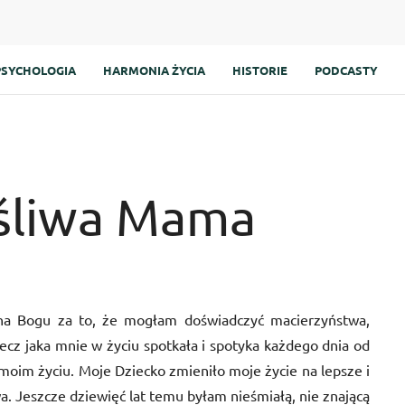
PSYCHOLOGIA
HARMONIA ŻYCIA
HISTORIE
PODCASTY
ęśliwa Mama
zna Bogu za to, że mogłam doświadczyć macierzyństwa,
zecz jaka mnie w życiu spotkała i spotyka każdego dnia od
w moim życiu. Moje Dziecko zmieniło moje życie na lepsze i
wa. Jeszcze dziewięć lat temu byłam nieśmiałą, nie znającą