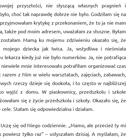
swojej przyszłości, nie słyszącą własnych pragnień i
 było, choć tak naprawdę dobrze nie było. Godziłam się na
 przyjmowałam krytykę z przekonaniem, że to ja nie mam
męża, także pod moim adresem, uważałam za słuszne. Byłam
 zostałam Mamą ku mojemu zdziwieniu okazało się, że
c mojego dziecka jak lwica. Ja, wstydliwa i nieśmiała
u lekarza kiedy już nie było numerków. Ja, nie potrafiąca
o niewiele mnie interesowało potrafiłam organizować czas
 razem z Nim w wielu warsztatach, zajęciach, zabawach,
ych rzeczy dzieje się dookoła, i to często w najbliższej
lko wyjść z domu. W piaskownicy, przedszkolu i szkole
owałam się z życie przedszkola i szkoły. Okazało się, że
e cele. Stałam się odpowiedzialna i działam.
Uczę się od Niego codziennie. „Mamo, ale przecież ty mi
k powiesz tylko raz” – usłyszałam dzisiaj. A myślałam, że