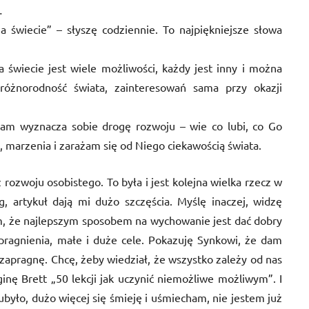
…
świecie” – słyszę codziennie. To najpiękniejsze słowa
 świecie jest wiele możliwości, każdy jest inny i można
różnorodność świata, zainteresowań sama przy okazji
sam wyznacza sobie drogę rozwoju – wie co lubi, co Go
a, marzenia i zarażam się od Niego ciekawością świata.
z rozwoju osobistego. To była i jest kolejna wielka rzecz w
, artykuł dają mi dużo szczęścia. Myślę inaczej, widzę
iem, że najlepszym sposobem na wychowanie jest dać dobry
pragnienia, małe i duże cele. Pokazuję Synkowi, że dam
o zapragnę. Chcę, żeby wiedział, że wszystko zależy od nas
ę Brett „50 lekcji jak uczynić niemożliwe możliwym”. I
było, dużo więcej się śmieję i uśmiecham, nie jestem już