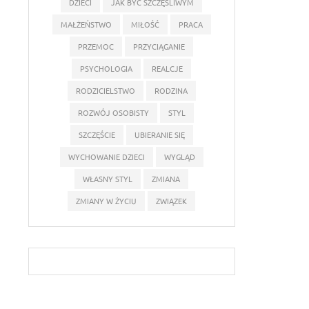
DZIECI
JAK BYĆ SZCZĘŚLIWYM
MAŁŻEŃSTWO
MIŁOŚĆ
PRACA
PRZEMOC
PRZYCIĄGANIE
PSYCHOLOGIA
REALCJE
RODZICIELSTWO
RODZINA
ROZWÓJ OSOBISTY
STYL
SZCZĘŚCIE
UBIERANIE SIĘ
WYCHOWANIE DZIECI
WYGLĄD
WŁASNY STYL
ZMIANA
ZMIANY W ŻYCIU
ZWIĄZEK