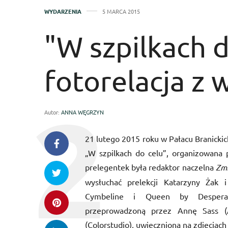
WYDARZENIA
5 MARCA 2015
"W szpilkach d
fotorelacja z 
Autor:
ANNA WĘGRZYN
21 lutego 2015 roku w Pałacu Branickic
„W szpilkach do celu”, organizowana
prelegentek była redaktor naczelna
Zmi
wysłuchać prelekcji Katarzyny Żak i
Cymbeline i Queen by Desperad
przeprowadzoną przez Annę Sass (
(Colorstudio), uwiecznioną na zdjęciach