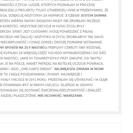
RADOŚCI Z ŻYCIA. LUDZIE, KTÓRYCH POZNAŁAM W PROCESIE
REALIZACJI PROJEKTU TYLKO UTWIERDZILI MNIE W PRZEKONANIU, ŻE
OGA. DZIĘKUJĘ WSZYSTKIM ZA WSPARCIE.
Z CZEGO JESTEM DUMNA
ESTEM WIERNA SWOIM ZASADOM NIGDY NIE ZROBIŁAM NICZEGO
A KORZYŚCI. WSZYSTKIE DECYZJE W MOIM ŻYCIU BYŁY
RCEM. EFEKT JEST CUDOWNY, MOGĘ POWIEDZIEĆ Z PEŁNĄ
 NICZEGO NIE ŻAŁUJĘ I WSZYSTKO W ŻYCIU ZROBIŁABYM TAK SAMO.
NIECIERPLIWOŚĆ I CORAZ GORZEJ ZNOSZĘ PORANNE WSTAWANIE.
Y SPOSÓB NA ZŁY NASTRÓJ:
PERFUMY CERRUTI 1881 RÓŻOWE,
KĘ KUPIŁAM ZA WIĘKSZĄ CZĘŚĆ MOJEGO WYNAGRODZENIA I DO DZIŚ
E RADOŚCI, JAKIE MI TOWARZYSZYŁO PRZY ZAKUPIE. OD TAMTEJ
M JE NA PÓŁCE, NAWET PATRZĄC NA BUTELKĘ UCZUCIE POWRACA.
ANNI I JEGO „ONE MAN'S DREAM”.
NAJWIĘKSZA ZMIANA W MOIM
E TO CIĄGŁE POSZUKIWANIA I ZMIANY. NAJWIĘKSZE I
MIAŁY MIEJSCE W 2012 ROKU. PRZESTAŁAM SIĘ UŚMIECHAĆ I W GŁĘBI
ŻE POWINNAM BYĆ W INNYM MIEJSCU. DLATEGO W JEDNYM
DOWAŁAM SIĘ ZOSTAWIĆ ÓWCZESNĄ RZECZYWISTOŚĆ I ZNALEŹĆ
KAŻDEJ PŁASZCZYŹNIE.
MIEJSCOWOŚĆ: WARSZAWA