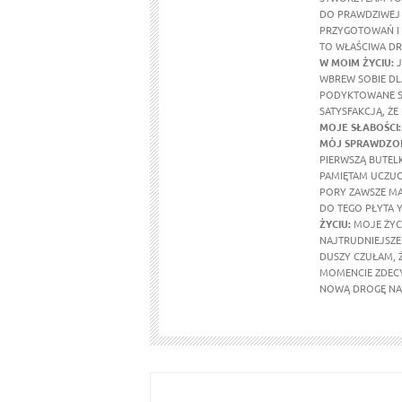
DO PRAWDZIWEJ 
PRZYGOTOWAŃ I 
TO WŁAŚCIWA DR
W MOIM ŻYCIU
:
J
WBREW SOBIE DL
PODYKTOWANE SE
SATYSFAKCJĄ, ŻE
MOJE SŁABOŚCI:
MÓJ SPRAWDZON
PIERWSZĄ BUTEL
PAMIĘTAM UCZUCI
PORY ZAWSZE MA
DO TEGO PŁYTA Y
ŻYCIU:
MOJE ŻYCI
NAJTRUDNIEJSZE 
DUSZY CZUŁAM, 
MOMENCIE ZDECY
NOWĄ DROGĘ NA 