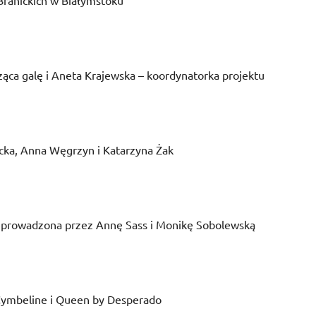
Branickich w Białymstoku
ca galę i Aneta Krajewska – koordynatorka projektu
icka, Anna Węgrzyn i Katarzyna Żak
eprowadzona przez Annę Sass i Monikę Sobolewską
ymbeline i Queen by Desperado