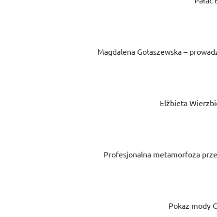
Pałac 
Magdalena Gołaszewska – prowadzą
Elżbieta Wierzb
Profesjonalna metamorfoza prz
Pokaz mody C