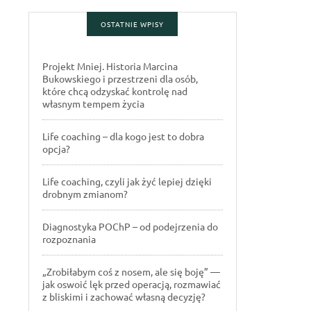
OSTATNIE WPISY
Projekt Mniej. Historia Marcina
Bukowskiego i przestrzeni dla osób,
które chcą odzyskać kontrolę nad
własnym tempem życia
Life coaching – dla kogo jest to dobra
opcja?
Life coaching, czyli jak żyć lepiej dzięki
drobnym zmianom?
Diagnostyka POChP – od podejrzenia do
rozpoznania
„Zrobiłabym coś z nosem, ale się boję” —
jak oswoić lęk przed operacją, rozmawiać
z bliskimi i zachować własną decyzję?