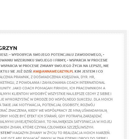
GRZYN
JESZ:
- WYDOBYCIA SWOJEGO POTENCJAŁU ZAWODOWEGO,
-
WANIU WIZERUNKU SWOJEGO I FIRMY,
- WSPARCIA W PROCESIE
- WSPARCIA W PROCESIE ZMIANY SWOJEGO ŻYCIA NA LEPSZE,
NIE
KTUJ SIE JUŻ DZIŚ!
AW@ANNAWEGRZYN.PL
KIM JESTEM I CO
ŁCENIA PRAWNIK, Z DOŚWIADCZENIA KSIĘGOWA, DYR. HR,
RKETINGU, Z POWOŁANIA I ZAMIŁOWANIA COACH INTERNATIONAL
UNITY. JAKO COACH POMAGAM FIRMOM, ICH PRACOWNIKOM A
ALNYM KLIENTOM WYDOBYĆ WSZYSTKIE NAJLEPSZE CECHY Z SIEBIE I
 JE WYKORZYSTAĆ W DRODZE DO WSPÓLNEGO SUKCESU. DLA MOICH
 TAKIE JAK MOTYWACJA, POTENCJAŁ OSOBISTY, ROZWÓJ
ERAĆ ZNACZENIA, KIEDY WE WSPÓŁPRACY ZE MNĄ UŚWIADAMIAJĄ
ERNY MOŻE BYĆ EFEKT ICH STARAŃ, GDY POTRAFIĄ ZARZĄDZAĆ
ALNYMI UMIEJĘTNOŚCIAMI. TO NAJWIĘKSZA SATYSFAKCJA W MOJEJ
DKIEM ZMIAN, KTÓRE CZYNIĄ CZŁOWIEKA SZCZĘŚLIWSZYM.
ESTEM?
MAGAZYN ZMIANY W ŻYCIU TO REALIZACJA MOICH MARZEŃ.
MIEJSCE ABY POMAGAĆ INNYM W ZNALEZIENIU DROGI DO SIEBIE I