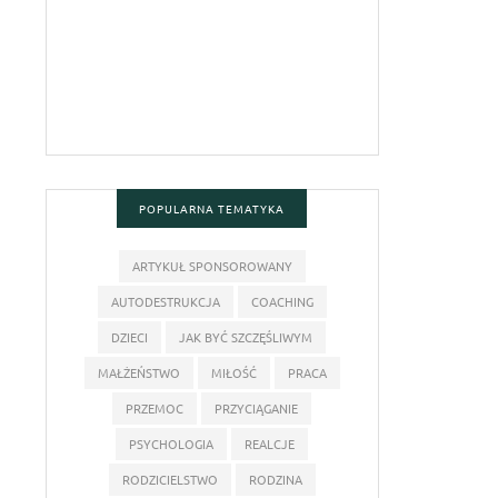
POPULARNA TEMATYKA
ARTYKUŁ SPONSOROWANY
AUTODESTRUKCJA
COACHING
DZIECI
JAK BYĆ SZCZĘŚLIWYM
MAŁŻEŃSTWO
MIŁOŚĆ
PRACA
PRZEMOC
PRZYCIĄGANIE
PSYCHOLOGIA
REALCJE
RODZICIELSTWO
RODZINA