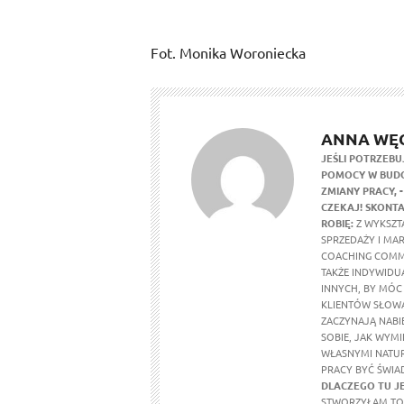
Fot. Monika Woroniecka
ANNA WĘ
JEŚLI POTRZEBU
POMOCY W BUDO
ZMIANY PRACY,
CZEKAJ! SKONTA
ROBIĘ:
Z WYKSZTA
SPRZEDAŻY I MA
COACHING COMM
TAKŻE INDYWIDU
INNYCH, BY MÓC
KLIENTÓW SŁOWA
ZACZYNAJĄ NABI
SOBIE, JAK WYMI
WŁASNYMI NATUR
PRACY BYĆ ŚWIA
DLACZEGO TU J
STWORZYŁAM TO 