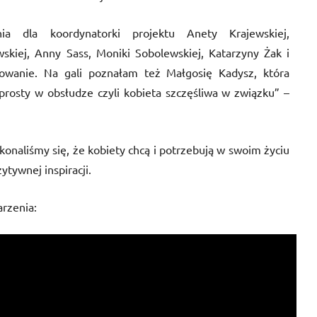
ia dla koordynatorki projektu Anety Krajewskiej,
kiej, Anny Sass, Moniki Sobolewskiej, Katarzyny Żak i
powanie. Na gali poznałam też Małgosię Kadysz, która
rosty w obsłudze czyli kobieta szczęśliwa w związku” –
konaliśmy się, że kobiety chcą i potrzebują w swoim życiu
tywnej inspiracji.
arzenia: