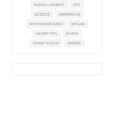
ROZWÓJ OSOBISTY
STYL
SZCZĘŚCIE
UBIERANIE SIĘ
WYCHOWANIE DZIECI
WYGLĄD
WŁASNY STYL
ZMIANA
ZMIANY W ŻYCIU
ZWIĄZEK