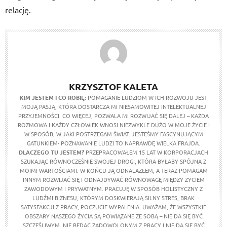
relację.
KRZYSZTOF KALETA
KIM JESTEM I CO ROBIĘ:
POMAGANIE LUDZIOM W ICH ROZWOJU JEST
MOJĄ PASJĄ, KTÓRA DOSTARCZA MI NIESAMOWITEJ INTELEKTUALNEJ
PRZYJEMNOŚCI. CO WIĘCEJ, POZWALA MI ROZWIJAĆ SIĘ DALEJ – KAŻDA
ROZMOWA I KAŻDY CZŁOWIEK WNOSI NIEZWYKLE DUŻO W MOJE ŻYCIE I
W SPOSÓB, W JAKI POSTRZEGAM ŚWIAT. JESTEŚMY FASCYNUJĄCYM
GATUNKIEM- POZNAWANIE LUDZI TO NAPRAWDĘ WIELKA FRAJDA.
DLACZEGO TU JESTEM?
PRZEPRACOWAŁEM 15 LAT W KORPORACJACH
SZUKAJĄC RÓWNOCZEŚNIE SWOJEJ DROGI, KTÓRA BYŁABY SPÓJNA Z
MOIMI WARTOŚCIAMI. W KOŃCU JĄ ODNALAZŁEM, A TERAZ POMAGAM
INNYM ROZWIJAĆ SIĘ I ODNAJDYWAĆ RÓWNOWAGĘ MIĘDZY ŻYCIEM
ZAWODOWYM I PRYWATNYM. PRACUJĘ W SPOSÓB HOLISTYCZNY Z
LUDŹMI BIZNESU, KTÓRYM DOSKWIERAJĄ SILNY STRES, BRAK
SATYSFAKCJI Z PRACY, POCZUCIE WYPALENIA. UWAŻAM, ŻE WSZYSTKIE
OBSZARY NASZEGO ŻYCIA SĄ POWIĄZANE ZE SOBĄ – NIE DA SIĘ BYĆ
SZCZĘŚLIWYM, NIE BĘDĄC ZADOWOLONYM Z PRACY I NIE DA SIĘ BYĆ