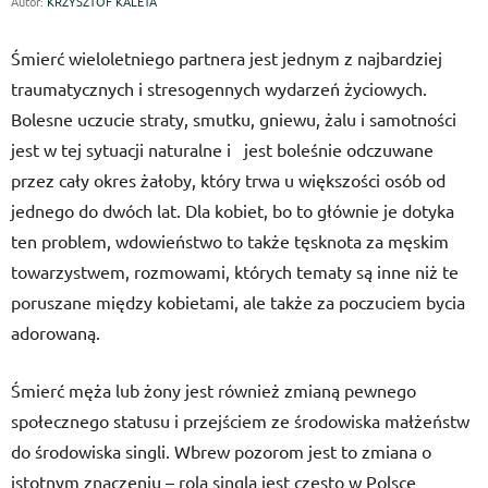
Autor:
KRZYSZTOF KALETA
Śmierć wieloletniego partnera jest jednym z najbardziej
traumatycznych i stresogennych wydarzeń życiowych.
Bolesne uczucie straty, smutku, gniewu, żalu i samotności
jest w tej sytuacji naturalne i jest boleśnie odczuwane
przez cały okres żałoby, który trwa u większości osób od
jednego do dwóch lat. Dla kobiet, bo to głównie je dotyka
ten problem, wdowieństwo to także tęsknota za męskim
towarzystwem, rozmowami, których tematy są inne niż te
poruszane między kobietami, ale także za poczuciem bycia
adorowaną.
Śmierć męża lub żony jest również zmianą pewnego
społecznego statusu i przejściem ze środowiska małżeństw
do środowiska singli. Wbrew pozorom jest to zmiana o
istotnym znaczeniu – rola singla jest często w Polsce