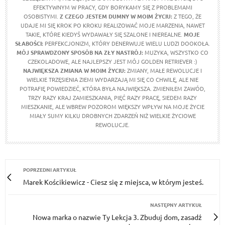
EFEKTYWNYM W PRACY, GDY BORYKAMY SIĘ Z PROBLEMAMI
OSOBISTYMI.
Z CZEGO JESTEM DUMNY W MOIM ŻYCIU:
Z TEGO, ŻE
UDAJE MI SIĘ KROK PO KROKU REALIZOWAĆ MOJE MARZENIA, NAWET
TAKIE, KTÓRE KIEDYŚ WYDAWAŁY SIĘ SZALONE I NIEREALNE.
MOJE
SŁABOŚCI:
PERFEKCJONIZM, KTÓRY DENERWUJE WIELU LUDZI DOOKOŁA.
MÓJ SPRAWDZONY SPOSÓB NA ZŁY NASTRÓJ:
MUZYKA, WSZYSTKO CO
CZEKOLADOWE, ALE NAJLEPSZY JEST MÓJ GOLDEN RETRIEVER :)
NAJWIĘKSZA ZMIANA W MOIM ŻYCIU:
ZMIANY, MAŁE REWOLUCJE I
WIELKIE TRZĘSIENIA ZIEMI WYDARZAJĄ MI SIĘ CO CHWILĘ, ALE NIE
POTRAFIĘ POWIEDZIEĆ, KTÓRA BYŁA NAJWIĘKSZA. ZMIENIŁEM ZAWÓD,
TRZY RAZY KRAJ ZAMIESZKANIA, PIĘĆ RAZY PRACĘ, SIEDEM RAZY
MIESZKANIE, ALE WBREW POZOROM WIĘKSZY WPŁYW NA MOJE ŻYCIE
MIAŁY SUMY KILKU DROBNYCH ZDARZEŃ NIŻ WIELKIE ŻYCIOWE
REWOLUCJE.
POPRZEDNI ARTYKUŁ
Marek Kościkiewicz - Ciesz się z miejsca, w którym jesteś.
NASTĘPNY ARTYKUŁ
Nowa marka o nazwie Ty Lekcja 3. Zbuduj dom, zasadź