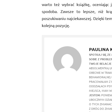
warto też wybrać książkę, oceniając 
spodoba. Zawsze to lepsze, niż krą
poszukiwaniu najciekawszej. Dzięki tem
kolejną pozycję.
PAULINA
SPOTKAJ SIĘ ZE 
SOBIE Z PROBLE
TWOJE RELACJE
ABSOLWENTKĄ UN
OBECNIE W TRAK
BEHAWIORALNEJ 
PRACOWAŁAM Z P
ODDZIAŁACH PS
MIEJSCA, MAM W
JESTEM:
PONIEWA
UBOCZNYM DZIAŁ
O TYCH ZMIANACH
Z DRÓG DO ZMIA