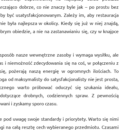
czająco dobrze, co nie znaczy byle jak – po prostu bez
k, by być usatysfakcjonowanym. Zależy im, aby restauracja
nie była najlepsza w okolicy. Kiedy się już w niej znajdą,
brym obiedzie, a nie na zastanawianiu się, czy w knajpce
 sposób nasze wewnętrzne zasoby i wymaga wysiłku, ale
as i niemożność zdecydowania się na coś, w połączeniu z
ię, pożerają naszą energię w ogromnych ilościach. To
ga od maksymalisty do satysfakcjonalisty nie jest prosta,
cznego warto próbować oduczyć się szukania ideału,
 dotyczące drobnych, codziennych spraw. Z pewnością
wani i zyskamy sporo czasu.
e pod uwagę swoje standardy i priorytety. Warto się nimi
agi na całą resztę cech wybieranego przedmiotu. Czasami