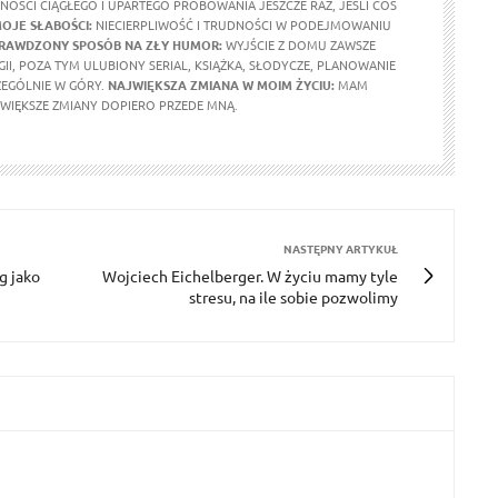
TNOŚCI CIĄGŁEGO I UPARTEGO PRÓBOWANIA JESZCZE RAZ, JEŚLI COŚ
OJE SŁABOŚCI:
NIECIERPLIWOŚĆ I TRUDNOŚCI W PODEJMOWANIU
RAWDZONY SPOSÓB NA ZŁY HUMOR:
WYJŚCIE Z DOMU ZAWSZE
II, POZA TYM ULUBIONY SERIAL, KSIĄŻKA, SŁODYCZE, PLANOWANIE
EGÓLNIE W GÓRY.
NAJWIĘKSZA ZMIANA W MOIM ŻYCIU:
MAM
JWIĘKSZE ZMIANY DOPIERO PRZEDE MNĄ.
NASTĘPNY ARTYKUŁ
 jako
Wojciech Eichelberger. W życiu mamy tyle
stresu, na ile sobie pozwolimy