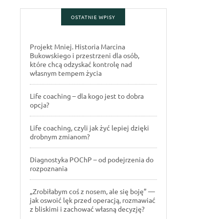
OSTATNIE WPISY
Projekt Mniej. Historia Marcina
Bukowskiego i przestrzeni dla osób,
które chcą odzyskać kontrolę nad
własnym tempem życia
Life coaching – dla kogo jest to dobra
opcja?
Life coaching, czyli jak żyć lepiej dzięki
drobnym zmianom?
Diagnostyka POChP – od podejrzenia do
rozpoznania
„Zrobiłabym coś z nosem, ale się boję” —
jak oswoić lęk przed operacją, rozmawiać
z bliskimi i zachować własną decyzję?