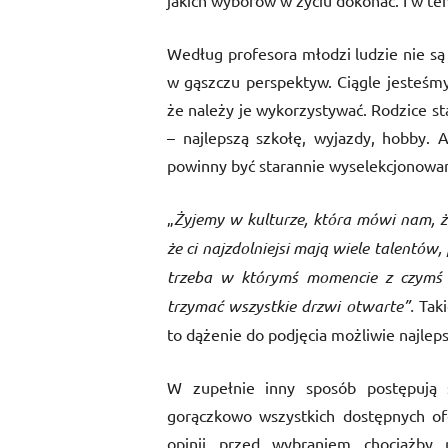
jakich wyborów w życiu dokonać. I w te
Według profesora młodzi ludzie nie są
w gąszczu perspektyw. Ciągle jesteśm
że należy je wykorzystywać. Rodzice st
– najlepszą szkołę, wyjazdy, hobby.
powinny być starannie wyselekcjonowa
„
Żyjemy w kulturze, która mówi nam, ż
że ci najzdolniejsi mają wiele talentów
trzeba w którymś momencie z czymś s
trzymać wszystkie drzwi otwarte”.
Taki
to dążenie do podjęcia możliwie najleps
W zupełnie inny sposób postępują sa
gorączkowo wszystkich dostępnych ofe
opinii przed wybraniem chociażby r