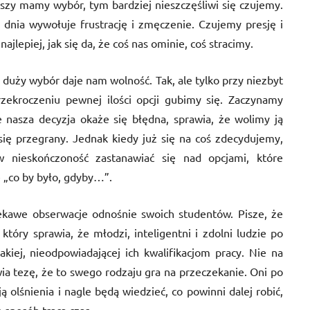
szy mamy wybór, tym bardziej nieszczęśliwi się czujemy.
dnia wywołuje frustrację i zmęczenie. Czujemy presję i
ajlepiej, jak się da, że coś nas ominie, coś stracimy.
duży wybór daje nam wolność. Tak, ale tylko przy niezbyt
zekroczeniu pewnej ilości opcji gubimy się. Zaczynamy
że nasza decyzja okaże się błędna, sprawia, że wolimy ją
się przegrany. Jednak kiedy już się na coś zdecydujemy,
w nieskończoność zastanawiać się nad opcjami, które
ne „co by było, gdyby…”.
ekawe obserwacje odnośnie swoich studentów. Pisze, że
który sprawia, że młodzi, inteligentni i zdolni ludzie po
akiej, nieodpowiadającej ich kwalifikacjom pracy. Nie na
wia tezę, że to swego rodzaju gra na przeczekanie. Oni po
 olśnienia i nagle będą wiedzieć, co powinni dalej robić,