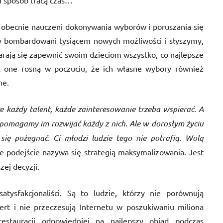
n sposób tracą czas…
 obecnie nauczeni dokonywania wyborów i poruszania się
y bombardowani tysiącem nowych możliwości i słyszymy,
arają się zapewnić swoim dzieciom wszystko, co najlepsze
 A one rosną w poczuciu, że ich własne wybory również
ne.
e każdy talent, każde zainteresowanie trzeba wspierać. A
, pomagamy im rozwijać każdy z nich. Ale w dorosłym życiu
ię pożegnać. Ci młodzi ludzie tego nie potrafią. Wolą
e podejście nazywa się strategią maksymalizowania. Jest
zej decyzji.
tysfakcjonaliści. Są to ludzie, którzy nie porównują
rt i nie przeczesują Internetu w poszukiwaniu miliona
estauracji odpowiedniej na najlepszy obiad podczas