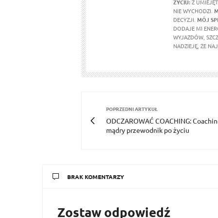
ŻYCIU:
Z UMIEJĘ
NIE WYCHODZI.
M
DECYZJI.
MÓJ SP
DODAJE MI ENERG
WYJAZDÓW, SZCZ
NADZIEJĘ, ŻE NA
POPRZEDNI ARTYKUŁ
ODCZAROWAĆ COACHING: Coaching
mądry przewodnik po życiu
BRAK KOMENTARZY
Zostaw odpowiedź