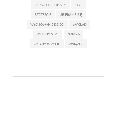
ROZWÓJ OSOBISTY
STYL
SZCZĘŚCIE
UBIERANIE SIĘ
WYCHOWANIE DZIECI
WYGLĄD
WŁASNY STYL
ZMIANA
ZMIANY W ŻYCIU
ZWIĄZEK