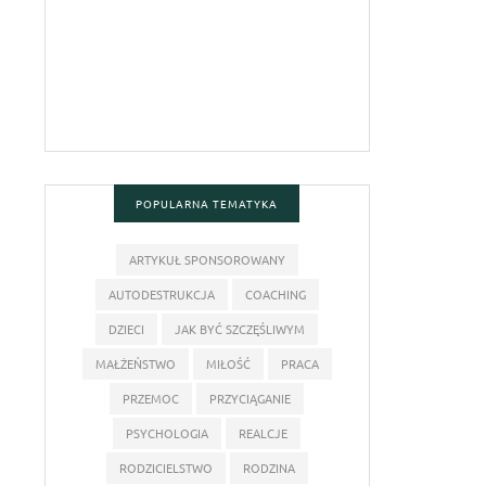
POPULARNA TEMATYKA
ARTYKUŁ SPONSOROWANY
AUTODESTRUKCJA
COACHING
DZIECI
JAK BYĆ SZCZĘŚLIWYM
MAŁŻEŃSTWO
MIŁOŚĆ
PRACA
PRZEMOC
PRZYCIĄGANIE
PSYCHOLOGIA
REALCJE
RODZICIELSTWO
RODZINA