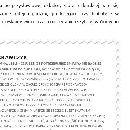
ją po przysłowiowej okładce, która najbardziej nam się
żenie kolejną godzinę po księgarni czy bibliotece w
u zyskamy więcej czasu na czytanie i szybciej wrócimy po
 KRAWCZYK
MNĄ, JEŚLI:
- CZUJESZ, ŻE POTRZEBUJESZ ZMIANY,
- NIE RADZISZ
MAMI, TRACISZ KONTROLĘ NAD SWOIM ŻYCIEM
- NIEPOKOJĄ CIĘ
 Z OTOCZENIEM.
KIM JESTEM I CO ROBIĘ:
JESTEM PSYCHOLOGIEM,
IWERSYTETU WARSZAWSKIEGO (SPECJALNOŚĆ PSYCHOTERAPIA).
CIE SZKOLENIA W ZAKRESIE PSYCHOTERAPII POZNAWCZO-
W SZKOLE PSYCHOTERAPII CENTRUM CBT W WARSZAWIE.
ACJENTAMI W LICZNYCH OŚRODKACH, GŁÓWNIE SZPITALNYCH
YCHIATRYCZNYCH. W TYM MOMENCIE POSZUKUJĘ SWOJEGO
IELE POMYSŁÓW DO ZREALIZOWANIA.
DLACZEGO TU
Ż WIERZĘ W ZMIANY. WIERZĘ, ŻE SZCZĘŚCIE JEST SKUTKIEM
ANIA I PODEJMOWANIA WYZWAŃ. JESTEM TU TEŻ DLATEGO, ŻE CHCĘ
 PISAĆ I DO NICH ZACHĘCAĆ, A TAKŻE PRZYBLIŻAĆ LUDZIOM JEDNĄ
N, JAKĄ JEST PSYCHOTERAPIA.
Z CZEGO JESTEM DUMNA W SWOIM