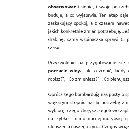
obserwować
i siebie, i swoje potrze
buduje, a co wyjaławia. Ten etap daj
zaskakujący spokój, a z czasem nawe
jakich konkretnie zmian potrzebuję. Jeś
drabinę, sama wspinaczka sprawi Ci pr
czasu.
Przyzwolenie na przygotowanie się 
poczucie winy.
Jak to zrobić, kiedy 
robisz?”, „Co zmieniasz?”, „Co planujes
Oprócz tego bombardują nas posty o sp
większym stopniu nasila potrzebę zmi
wybiorę, czego chcę, szczegółowo zaplan
na szybko – mimo mocnej motywacji i p
ulepszenia naszego życia. Czegoś wciąż