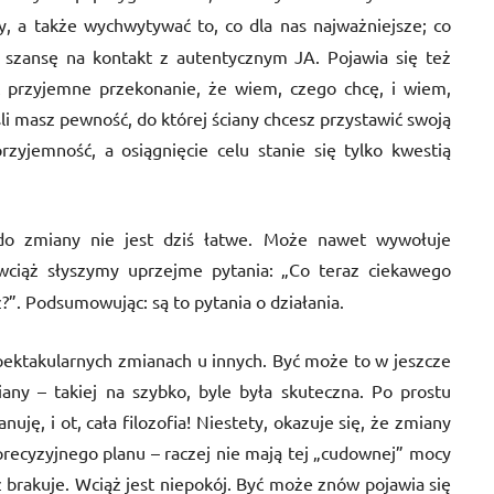
by, a także wychwytywać to, co dla nas najważniejsze; co
e szansę na kontakt z autentycznym JA. Pojawia się też
t przyjemne przekonanie, że wiem, czego chcę, i wiem,
li masz pewność, do której ściany chcesz przystawić swoją
zyjemność, a osiągnięcie celu stanie się tylko kwestią
do zmiany nie jest dziś łatwe. Może nawet wywołuje
wciąż słyszymy uprzejme pytania: „Co teraz ciekawego
z?”. Podsumowując: są to pytania o działania.
ektakularnych zmianach u innych. Być może to w jeszcze
any – takiej na szybko, byle była skuteczna. Po prostu
uję, i ot, cała filozofia! Niestety, okazuje się, że zmiany
recyzyjnego planu – raczej nie mają tej „cudownej” mocy
 brakuje. Wciąż jest niepokój. Być może znów pojawia się