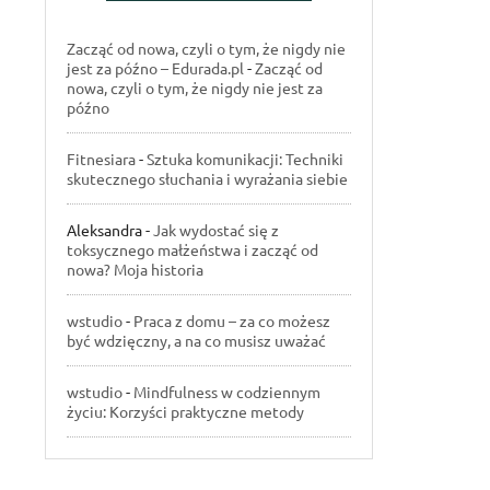
Zacząć od nowa, czyli o tym, że nigdy nie
jest za późno – Edurada.pl
-
Zacząć od
nowa, czyli o tym, że nigdy nie jest za
późno
Fitnesiara
-
Sztuka komunikacji: Techniki
skutecznego słuchania i wyrażania siebie
Aleksandra
-
Jak wydostać się z
toksycznego małżeństwa i zacząć od
nowa? Moja historia
wstudio
-
Praca z domu – za co możesz
być wdzięczny, a na co musisz uważać
wstudio
-
Mindfulness w codziennym
życiu: Korzyści praktyczne metody