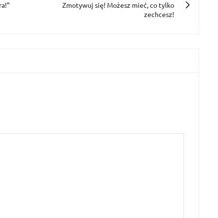
ra!"
Zmotywuj się! Możesz mieć, co tylko
zechcesz!