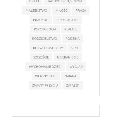
DZIECI
JAK BYĆ SZCZĘŚLIWYM
MAŁŻEŃSTWO
MIŁOŚĆ
PRACA
PRZEMOC
PRZYCIĄGANIE
PSYCHOLOGIA
REALCJE
RODZICIELSTWO
RODZINA
ROZWÓJ OSOBISTY
STYL
SZCZĘŚCIE
UBIERANIE SIĘ
WYCHOWANIE DZIECI
WYGLĄD
WŁASNY STYL
ZMIANA
ZMIANY W ŻYCIU
ZWIĄZEK