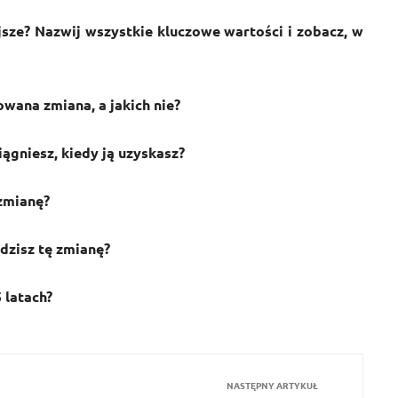
ejsze? Nazwij wszystkie kluczowe wartości i zobacz, w
owana zmiana, a jakich nie?
iągniesz, kiedy ją uzyskasz?
 zmianę?
adzisz tę zmianę?
 latach?
NASTĘPNY ARTYKUŁ