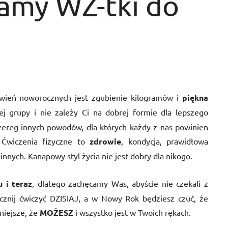
amy WZ-tki do
wień noworocznych jest zgubienie kilogramów i
piękna
 tej grupy i nie zależy Ci na dobrej formie dla lepszego
szereg innych powodów, dla których każdy z nas powinien
 Ćwiczenia fizyczne to
zdrowie
, kondycja, prawidłowa
 innych. Kanapowy styl życia nie jest dobry dla nikogo.
u i teraz
, dlatego zachęcamy Was, abyście nie czekali z
acznij ćwiczyć DZISIAJ, a w Nowy Rok będziesz czuć, że
żniejsze, że
MOŻESZ
i wszystko jest w Twoich rękach.