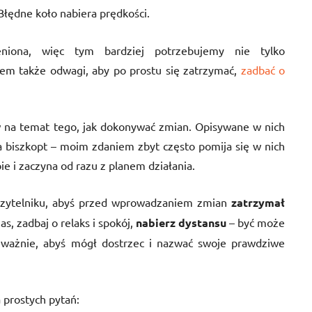
łędne koło nabiera prędkości.
eniona, więc tym bardziej potrzebujemy nie tylko
em także odwagi, aby po prostu się zatrzymać,
zadbać o
 na temat tego, jak dokonywać zmian. Opisywane w nich
 biszkopt – moim zdaniem zbyt często pomija się w nich
e i zaczyna od razu z planem działania.
Czytelniku, abyś przed wprowadzaniem zmian
zatrzymał
as, zadbaj o relaks i spokój,
nabierz dystansu
– być może
 uważnie, abyś mógł dostrzec i nazwać swoje prawdziwe
 prostych pytań: