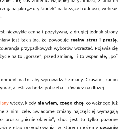
znie chcę coś zmienić. Najlepiej natychmiast, z dnia na
zegana jako „złoty środek” na bieżące trudności, wehikuł
.
t niezwykle cenna i pozytywna, z drugiej jednak strony
miany jest tak silna, że powoduje
realny stres i presję
,
tolerancja przypadkowych wyborów wzrastać. Pojawia się
życie na to „gorsze”, przed zmianą, i to wspaniałe, „po”
y moment na to, aby wprowadzać zmiany. Czasami, zanim
zymać, a jeśli zachodzi potrzeba – również na dłużej.
iany
wtedy, kiedy
nie wiem, czego chcę
, co ważnego już
ane z nimi cele. Świadome zmiany najczęściej wymagają
po prostu „nicnierobienia”, choć jest to tylko pozorne
to ważny etap przygotowania, w którym możemy
uważnie