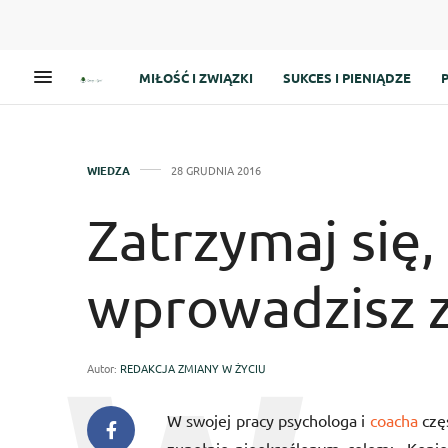
MIŁOŚĆ I ZWIĄZKI
SUKCES I PIENIĄDZE
WIEDZA
28 GRUDNIA 2016
Zatrzymaj się,
wprowadzisz 
Autor:
REDAKCJA ZMIANY W ŻYCIU
W swojej pracy psychologa i
coacha
częs