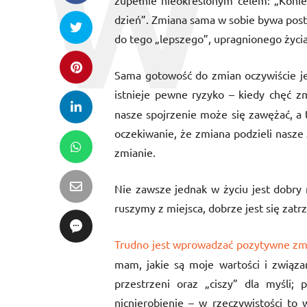
zupełnie nieokreślonym celem: „Koniec
dzień”. Zmiana sama w sobie bywa postr
do tego „lepszego”, upragnionego życia
Sama gotowość do zmian oczywiście jes
istnieje pewne ryzyko – kiedy chęć z
nasze spojrzenie może się zawężać, a 
oczekiwanie, że zmiana podzieli nasze 
zmianie.
Nie zawsze jednak w życiu jest dobr
ruszymy z miejsca, dobrze jest się zatr
Trudno jest wprowadzać pozytywne zm
mam, jakie są moje wartości i związ
przestrzeni oraz „ciszy” dla myśli; 
nicnierobienie – w rzeczywistości 