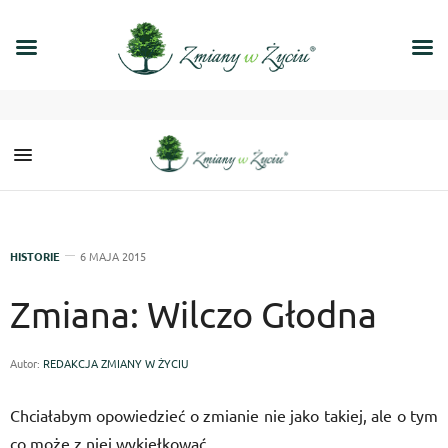
HISTORIE
6 MAJA 2015
Zmiana: Wilczo Głodna
Autor:
REDAKCJA ZMIANY W ŻYCIU
Chciałabym opowiedzieć o zmianie nie jako takiej, ale o tym
co może z niej wykiełkować.