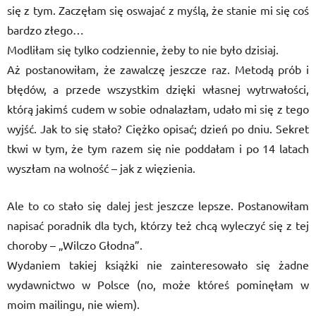
się z tym. Zaczęłam się oswajać z myślą, że stanie mi się coś
bardzo złego…
Modliłam się tylko codziennie, żeby to nie było dzisiaj.
Aż postanowiłam, że zawalczę jeszcze raz. Metodą prób i
błędów, a przede wszystkim dzięki własnej wytrwałości,
którą jakimś cudem w sobie odnalazłam, udało mi się z tego
wyjść. Jak to się stało? Ciężko opisać; dzień po dniu. Sekret
tkwi w tym, że tym razem się nie poddałam i po 14 latach
wyszłam na wolność – jak z więzienia.
Ale to co stało się dalej jest jeszcze lepsze. Postanowiłam
napisać poradnik dla tych, którzy też chcą wyleczyć się z tej
choroby – „Wilczo Głodna”.
Wydaniem takiej książki nie zainteresowało się żadne
wydawnictwo w Polsce (no, może któreś pominęłam w
moim mailingu, nie wiem).