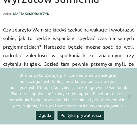
Autor:
MARTA SAMORAJCZYK
Czy zdarzyło Wam się kiedyś czekać na wakacje i wyobrażać
sobie, jak to będzie wspaniale spędzać czas na samych
przyjemnościach? Nareszcie będzie można spać do woli,
nadrobić zaległości w spotkaniach ze znajomymi czy
czytaniu książek. Gdzieś tam pewnie przemyka myśl, że
może należałoby w tym czasie wykonać jakieś zaległe prace
Strona wykorzystuje pliki cookies w celu obsługi jej
– ale nie przywiązujemy to tego zbyt dużej uwagi.
poszczególnych funkcji oraz korzystania z narzędzi
analitycznych (Google Analytics), marketingowych (Facebook
Pixel) oraz społecznościowych (Instagram, Facebook). Jeżeli
Wreszcie przychodzi ten upragniony czas… i niestety
ustawienia Twojej przeglądarki nie blokują tych plików cookies,
w głowach niektórych z nas pojawiają się wyrzuty sumienia.
przyjmujemy, że wyrażasz zgodę na ich wykorzystywanie.
Jeśli spędzamy wakacje poza domem, lenistwo przychodzi
Zgoda
Polityka prywatności
nam dość łatwo. W końcu skoro zaplanowaliśmy wyjazd nad
morze, dość oczywiste jest, że większość dnia będziemy