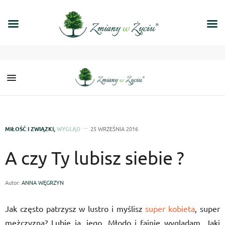
MIŁOŚĆ I ZWIĄZKI
,
WYGLĄD
25 WRZEŚNIA 2016
A czy Ty lubisz siebie ?
Autor:
ANNA WĘGRZYN
Jak często patrzysz w lustro i myślisz
super kobieta
, super
mężczyzna? Lubię ją, jego. Młodo i fajnie wyglądam. Jaki