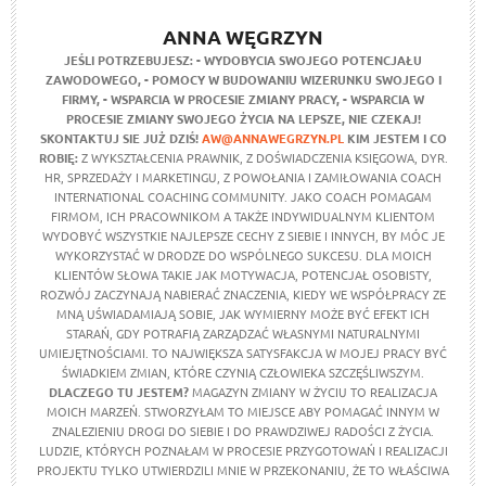
ANNA WĘGRZYN
JEŚLI POTRZEBUJESZ:
- WYDOBYCIA SWOJEGO POTENCJAŁU
ZAWODOWEGO,
- POMOCY W BUDOWANIU WIZERUNKU SWOJEGO I
FIRMY,
- WSPARCIA W PROCESIE ZMIANY PRACY,
- WSPARCIA W
PROCESIE ZMIANY SWOJEGO ŻYCIA NA LEPSZE,
NIE CZEKAJ!
SKONTAKTUJ SIE JUŻ DZIŚ!
AW@ANNAWEGRZYN.PL
KIM JESTEM I CO
ROBIĘ:
Z WYKSZTAŁCENIA PRAWNIK, Z DOŚWIADCZENIA KSIĘGOWA, DYR.
HR, SPRZEDAŻY I MARKETINGU, Z POWOŁANIA I ZAMIŁOWANIA COACH
INTERNATIONAL COACHING COMMUNITY. JAKO COACH POMAGAM
FIRMOM, ICH PRACOWNIKOM A TAKŻE INDYWIDUALNYM KLIENTOM
WYDOBYĆ WSZYSTKIE NAJLEPSZE CECHY Z SIEBIE I INNYCH, BY MÓC JE
WYKORZYSTAĆ W DRODZE DO WSPÓLNEGO SUKCESU. DLA MOICH
KLIENTÓW SŁOWA TAKIE JAK MOTYWACJA, POTENCJAŁ OSOBISTY,
ROZWÓJ ZACZYNAJĄ NABIERAĆ ZNACZENIA, KIEDY WE WSPÓŁPRACY ZE
MNĄ UŚWIADAMIAJĄ SOBIE, JAK WYMIERNY MOŻE BYĆ EFEKT ICH
STARAŃ, GDY POTRAFIĄ ZARZĄDZAĆ WŁASNYMI NATURALNYMI
UMIEJĘTNOŚCIAMI. TO NAJWIĘKSZA SATYSFAKCJA W MOJEJ PRACY BYĆ
ŚWIADKIEM ZMIAN, KTÓRE CZYNIĄ CZŁOWIEKA SZCZĘŚLIWSZYM.
DLACZEGO TU JESTEM?
MAGAZYN ZMIANY W ŻYCIU TO REALIZACJA
MOICH MARZEŃ. STWORZYŁAM TO MIEJSCE ABY POMAGAĆ INNYM W
ZNALEZIENIU DROGI DO SIEBIE I DO PRAWDZIWEJ RADOŚCI Z ŻYCIA.
LUDZIE, KTÓRYCH POZNAŁAM W PROCESIE PRZYGOTOWAŃ I REALIZACJI
PROJEKTU TYLKO UTWIERDZILI MNIE W PRZEKONANIU, ŻE TO WŁAŚCIWA