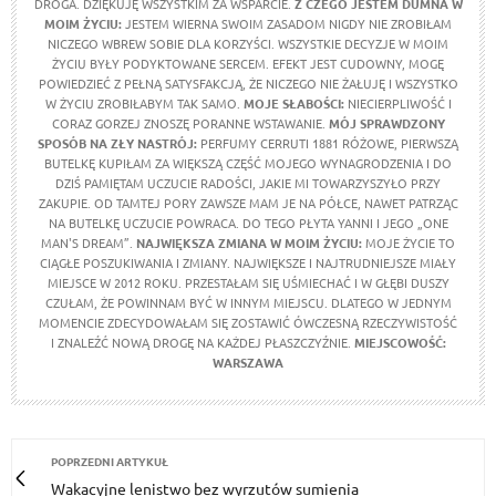
DROGA. DZIĘKUJĘ WSZYSTKIM ZA WSPARCIE.
Z CZEGO JESTEM DUMNA W
MOIM ŻYCIU
:
JESTEM WIERNA SWOIM ZASADOM NIGDY NIE ZROBIŁAM
NICZEGO WBREW SOBIE DLA KORZYŚCI. WSZYSTKIE DECYZJE W MOIM
ŻYCIU BYŁY PODYKTOWANE SERCEM. EFEKT JEST CUDOWNY, MOGĘ
POWIEDZIEĆ Z PEŁNĄ SATYSFAKCJĄ, ŻE NICZEGO NIE ŻAŁUJĘ I WSZYSTKO
W ŻYCIU ZROBIŁABYM TAK SAMO.
MOJE SŁABOŚCI:
NIECIERPLIWOŚĆ I
CORAZ GORZEJ ZNOSZĘ PORANNE WSTAWANIE.
MÓJ SPRAWDZONY
SPOSÓB NA ZŁY NASTRÓJ:
PERFUMY CERRUTI 1881 RÓŻOWE, PIERWSZĄ
BUTELKĘ KUPIŁAM ZA WIĘKSZĄ CZĘŚĆ MOJEGO WYNAGRODZENIA I DO
DZIŚ PAMIĘTAM UCZUCIE RADOŚCI, JAKIE MI TOWARZYSZYŁO PRZY
ZAKUPIE. OD TAMTEJ PORY ZAWSZE MAM JE NA PÓŁCE, NAWET PATRZĄC
NA BUTELKĘ UCZUCIE POWRACA. DO TEGO PŁYTA YANNI I JEGO „ONE
MAN'S DREAM”.
NAJWIĘKSZA ZMIANA W MOIM ŻYCIU:
MOJE ŻYCIE TO
CIĄGŁE POSZUKIWANIA I ZMIANY. NAJWIĘKSZE I NAJTRUDNIEJSZE MIAŁY
MIEJSCE W 2012 ROKU. PRZESTAŁAM SIĘ UŚMIECHAĆ I W GŁĘBI DUSZY
CZUŁAM, ŻE POWINNAM BYĆ W INNYM MIEJSCU. DLATEGO W JEDNYM
MOMENCIE ZDECYDOWAŁAM SIĘ ZOSTAWIĆ ÓWCZESNĄ RZECZYWISTOŚĆ
I ZNALEŹĆ NOWĄ DROGĘ NA KAŻDEJ PŁASZCZYŹNIE.
MIEJSCOWOŚĆ:
WARSZAWA
POPRZEDNI ARTYKUŁ
Wakacyjne lenistwo bez wyrzutów sumienia