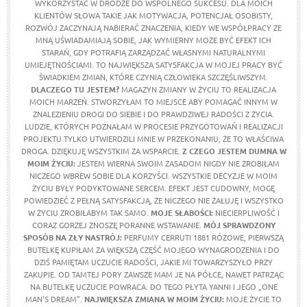
WYKORZYSTAĆ W DRODZE DO WSPÓLNEGO SUKCESU. DLA MOICH
KLIENTÓW SŁOWA TAKIE JAK MOTYWACJA, POTENCJAŁ OSOBISTY,
ROZWÓJ ZACZYNAJĄ NABIERAĆ ZNACZENIA, KIEDY WE WSPÓŁPRACY ZE
MNĄ UŚWIADAMIAJĄ SOBIE, JAK WYMIERNY MOŻE BYĆ EFEKT ICH
STARAŃ, GDY POTRAFIĄ ZARZĄDZAĆ WŁASNYMI NATURALNYMI
UMIEJĘTNOŚCIAMI. TO NAJWIĘKSZA SATYSFAKCJA W MOJEJ PRACY BYĆ
ŚWIADKIEM ZMIAN, KTÓRE CZYNIĄ CZŁOWIEKA SZCZĘŚLIWSZYM.
DLACZEGO TU JESTEM?
MAGAZYN ZMIANY W ŻYCIU TO REALIZACJA
MOICH MARZEŃ. STWORZYŁAM TO MIEJSCE ABY POMAGAĆ INNYM W
ZNALEZIENIU DROGI DO SIEBIE I DO PRAWDZIWEJ RADOŚCI Z ŻYCIA.
LUDZIE, KTÓRYCH POZNAŁAM W PROCESIE PRZYGOTOWAŃ I REALIZACJI
PROJEKTU TYLKO UTWIERDZILI MNIE W PRZEKONANIU, ŻE TO WŁAŚCIWA
DROGA. DZIĘKUJĘ WSZYSTKIM ZA WSPARCIE.
Z CZEGO JESTEM DUMNA W
MOIM ŻYCIU
:
JESTEM WIERNA SWOIM ZASADOM NIGDY NIE ZROBIŁAM
NICZEGO WBREW SOBIE DLA KORZYŚCI. WSZYSTKIE DECYZJE W MOIM
ŻYCIU BYŁY PODYKTOWANE SERCEM. EFEKT JEST CUDOWNY, MOGĘ
POWIEDZIEĆ Z PEŁNĄ SATYSFAKCJĄ, ŻE NICZEGO NIE ŻAŁUJĘ I WSZYSTKO
W ŻYCIU ZROBIŁABYM TAK SAMO.
MOJE SŁABOŚCI:
NIECIERPLIWOŚĆ I
CORAZ GORZEJ ZNOSZĘ PORANNE WSTAWANIE.
MÓJ SPRAWDZONY
SPOSÓB NA ZŁY NASTRÓJ:
PERFUMY CERRUTI 1881 RÓŻOWE, PIERWSZĄ
BUTELKĘ KUPIŁAM ZA WIĘKSZĄ CZĘŚĆ MOJEGO WYNAGRODZENIA I DO
DZIŚ PAMIĘTAM UCZUCIE RADOŚCI, JAKIE MI TOWARZYSZYŁO PRZY
ZAKUPIE. OD TAMTEJ PORY ZAWSZE MAM JE NA PÓŁCE, NAWET PATRZĄC
NA BUTELKĘ UCZUCIE POWRACA. DO TEGO PŁYTA YANNI I JEGO „ONE
MAN'S DREAM”.
NAJWIĘKSZA ZMIANA W MOIM ŻYCIU:
MOJE ŻYCIE TO