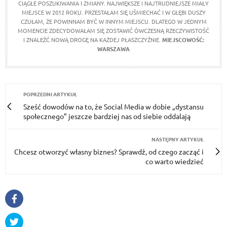
CIĄGŁE POSZUKIWANIA I ZMIANY. NAJWIĘKSZE I NAJTRUDNIEJSZE MIAŁY
MIEJSCE W 2012 ROKU. PRZESTAŁAM SIĘ UŚMIECHAĆ I W GŁĘBI DUSZY
CZUŁAM, ŻE POWINNAM BYĆ W INNYM MIEJSCU. DLATEGO W JEDNYM
MOMENCIE ZDECYDOWAŁAM SIĘ ZOSTAWIĆ ÓWCZESNĄ RZECZYWISTOŚĆ
I ZNALEŹĆ NOWĄ DROGĘ NA KAŻDEJ PŁASZCZYŹNIE.
MIEJSCOWOŚĆ:
WARSZAWA
POPRZEDNI ARTYKUŁ
Sześć dowodów na to, że Social Media w dobie „dystansu
społecznego” jeszcze bardziej nas od siebie oddalają
NASTĘPNY ARTYKUŁ
Chcesz otworzyć własny biznes? Sprawdź, od czego zacząć i
co warto wiedzieć