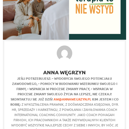
ANNA WĘGRZYN
JEŚLI POTRZEBUJESZ:
- WYDOBYCIA SWOJEGO POTENCJAŁU
ZAWODOWEGO,
- POMOCY W BUDOWANIU WIZERUNKU SWOJEGO I
FIRMY,
- WSPARCIA W PROCESIE ZMIANY PRACY,
- WSPARCIA W
PROCESIE ZMIANY SWOJEGO ŻYCIA NA LEPSZE,
NIE CZEKAJ!
SKONTAKTUJ SIE JUŻ DZIŚ!
AW@ANNAWEGRZYN.PL
KIM JESTEM I CO
ROBIĘ:
Z WYKSZTAŁCENIA PRAWNIK, Z DOŚWIADCZENIA KSIĘGOWA, DYR.
HR, SPRZEDAŻY I MARKETINGU, Z POWOŁANIA I ZAMIŁOWANIA COACH
INTERNATIONAL COACHING COMMUNITY. JAKO COACH POMAGAM
FIRMOM, ICH PRACOWNIKOM A TAKŻE INDYWIDUALNYM KLIENTOM
WYDOBYĆ WSZYSTKIE NAJLEPSZE CECHY Z SIEBIE I INNYCH, BY MÓC JE