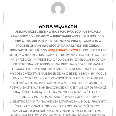
ANNA WĘGRZYN
JEŚLI POTRZEBUJESZ:
- WYDOBYCIA SWOJEGO POTENCJAŁU
ZAWODOWEGO,
- POMOCY W BUDOWANIU WIZERUNKU SWOJEGO I
FIRMY,
- WSPARCIA W PROCESIE ZMIANY PRACY,
- WSPARCIA W
PROCESIE ZMIANY SWOJEGO ŻYCIA NA LEPSZE,
NIE CZEKAJ!
SKONTAKTUJ SIE JUŻ DZIŚ!
AW@ANNAWEGRZYN.PL
KIM JESTEM I CO
ROBIĘ:
Z WYKSZTAŁCENIA PRAWNIK, Z DOŚWIADCZENIA KSIĘGOWA, DYR.
HR, SPRZEDAŻY I MARKETINGU, Z POWOŁANIA I ZAMIŁOWANIA COACH
INTERNATIONAL COACHING COMMUNITY. JAKO COACH POMAGAM
FIRMOM, ICH PRACOWNIKOM A TAKŻE INDYWIDUALNYM KLIENTOM
WYDOBYĆ WSZYSTKIE NAJLEPSZE CECHY Z SIEBIE I INNYCH, BY MÓC JE
WYKORZYSTAĆ W DRODZE DO WSPÓLNEGO SUKCESU. DLA MOICH
KLIENTÓW SŁOWA TAKIE JAK MOTYWACJA, POTENCJAŁ OSOBISTY,
ROZWÓJ ZACZYNAJĄ NABIERAĆ ZNACZENIA, KIEDY WE WSPÓŁPRACY ZE
MNĄ UŚWIADAMIAJĄ SOBIE, JAK WYMIERNY MOŻE BYĆ EFEKT ICH
STARAŃ, GDY POTRAFIĄ ZARZĄDZAĆ WŁASNYMI NATURALNYMI
UMIEJĘTNOŚCIAMI. TO NAJWIĘKSZA SATYSFAKCJA W MOJEJ PRACY BYĆ
ŚWIADKIEM ZMIAN, KTÓRE CZYNIĄ CZŁOWIEKA SZCZĘŚLIWSZYM.
DLACZEGO TU JESTEM?
MAGAZYN ZMIANY W ŻYCIU TO REALIZACJA
MOICH MARZEŃ. STWORZYŁAM TO MIEJSCE ABY POMAGAĆ INNYM W