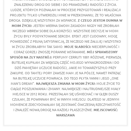
ZNALEZIENIU DROGI DO SIEBIE I DO PRAWDZIWEJ RADOŚCI Z ŻYCIA.
LUDZIE, KTÓRYCH POZNAŁAM W PROCESIE PRZYGOTOWAŃ I REALIZACJI
PROJEKTU TYLKO UTWIERDZILI MNIE W PRZEKONANIU, ŻE TO WŁAŚCIWA
DROGA. DZIĘKUJĘ WSZYSTKIM ZA WSPARCIE.
Z CZEGO JESTEM DUMNA W
MOIM ŻYCIU
:
JESTEM WIERNA SWOIM ZASADOM NIGDY NIE ZROBIŁAM
NICZEGO WBREW SOBIE DLA KORZYŚCI. WSZYSTKIE DECYZJE W MOIM
ŻYCIU BYŁY PODYKTOWANE SERCEM. EFEKT JEST CUDOWNY, MOGĘ
POWIEDZIEĆ Z PEŁNĄ SATYSFAKCJĄ, ŻE NICZEGO NIE ŻAŁUJĘ I WSZYSTKO
W ŻYCIU ZROBIŁABYM TAK SAMO.
MOJE SŁABOŚCI:
NIECIERPLIWOŚĆ I
CORAZ GORZEJ ZNOSZĘ PORANNE WSTAWANIE.
MÓJ SPRAWDZONY
SPOSÓB NA ZŁY NASTRÓJ:
PERFUMY CERRUTI 1881 RÓŻOWE, PIERWSZĄ
BUTELKĘ KUPIŁAM ZA WIĘKSZĄ CZĘŚĆ MOJEGO WYNAGRODZENIA I DO
DZIŚ PAMIĘTAM UCZUCIE RADOŚCI, JAKIE MI TOWARZYSZYŁO PRZY
ZAKUPIE. OD TAMTEJ PORY ZAWSZE MAM JE NA PÓŁCE, NAWET PATRZĄC
NA BUTELKĘ UCZUCIE POWRACA. DO TEGO PŁYTA YANNI I JEGO „ONE
MAN'S DREAM”.
NAJWIĘKSZA ZMIANA W MOIM ŻYCIU:
MOJE ŻYCIE TO
CIĄGŁE POSZUKIWANIA I ZMIANY. NAJWIĘKSZE I NAJTRUDNIEJSZE MIAŁY
MIEJSCE W 2012 ROKU. PRZESTAŁAM SIĘ UŚMIECHAĆ I W GŁĘBI DUSZY
CZUŁAM, ŻE POWINNAM BYĆ W INNYM MIEJSCU. DLATEGO W JEDNYM
MOMENCIE ZDECYDOWAŁAM SIĘ ZOSTAWIĆ ÓWCZESNĄ RZECZYWISTOŚĆ
I ZNALEŹĆ NOWĄ DROGĘ NA KAŻDEJ PŁASZCZYŹNIE.
MIEJSCOWOŚĆ:
WARSZAWA