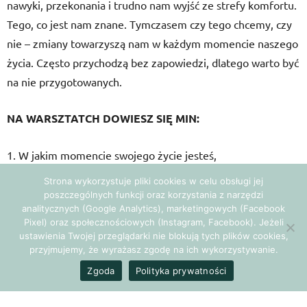
nawyki, przekonania i trudno nam wyjść ze strefy komfortu.
Tego, co jest nam znane. Tymczasem czy tego chcemy, czy
nie – zmiany towarzyszą nam w każdym momencie naszego
życia. Często przychodzą bez zapowiedzi, dlatego warto być
na nie przygotowanych.
NA WARSZTATCH DOWIESZ SIĘ MIN:
1. W jakim momencie swojego życie jesteś,
Strona wykorzystuje pliki cookies w celu obsługi jej
2. Co powstrzymuje Cię przed zrobieniem pierwszego
poszczególnych funkcji oraz korzystania z narzędzi
analitycznych (Google Analytics), marketingowych (Facebook
kroku,
Pixel) oraz społecznościowych (Instagram, Facebook). Jeżeli
ustawienia Twojej przeglądarki nie blokują tych plików cookies,
3. Jaka jest Twoja prawdziwa potrzeba zmiany i czy w ogóle
przyjmujemy, że wyrażasz zgodę na ich wykorzystywanie.
istnieje,
Zgoda
Polityka prywatności
4. Zobaczysz siebie i swoje możliwości z innej perspektywy,