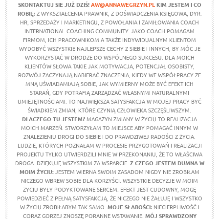
SKONTAKTUJ SIE JUŻ DZIŚ!
AW@ANNAWEGRZYN.PL
KIM JESTEM I CO
ROBIĘ:
Z WYKSZTAŁCENIA PRAWNIK, Z DOŚWIADCZENIA KSIĘGOWA, DYR.
HR, SPRZEDAŻY I MARKETINGU, Z POWOŁANIA I ZAMIŁOWANIA COACH
INTERNATIONAL COACHING COMMUNITY. JAKO COACH POMAGAM
FIRMOM, ICH PRACOWNIKOM A TAKŻE INDYWIDUALNYM KLIENTOM
WYDOBYĆ WSZYSTKIE NAJLEPSZE CECHY Z SIEBIE I INNYCH, BY MÓC JE
WYKORZYSTAĆ W DRODZE DO WSPÓLNEGO SUKCESU. DLA MOICH
KLIENTÓW SŁOWA TAKIE JAK MOTYWACJA, POTENCJAŁ OSOBISTY,
ROZWÓJ ZACZYNAJĄ NABIERAĆ ZNACZENIA, KIEDY WE WSPÓŁPRACY ZE
MNĄ UŚWIADAMIAJĄ SOBIE, JAK WYMIERNY MOŻE BYĆ EFEKT ICH
STARAŃ, GDY POTRAFIĄ ZARZĄDZAĆ WŁASNYMI NATURALNYMI
UMIEJĘTNOŚCIAMI. TO NAJWIĘKSZA SATYSFAKCJA W MOJEJ PRACY BYĆ
ŚWIADKIEM ZMIAN, KTÓRE CZYNIĄ CZŁOWIEKA SZCZĘŚLIWSZYM.
DLACZEGO TU JESTEM?
MAGAZYN ZMIANY W ŻYCIU TO REALIZACJA
MOICH MARZEŃ. STWORZYŁAM TO MIEJSCE ABY POMAGAĆ INNYM W
ZNALEZIENIU DROGI DO SIEBIE I DO PRAWDZIWEJ RADOŚCI Z ŻYCIA.
LUDZIE, KTÓRYCH POZNAŁAM W PROCESIE PRZYGOTOWAŃ I REALIZACJI
PROJEKTU TYLKO UTWIERDZILI MNIE W PRZEKONANIU, ŻE TO WŁAŚCIWA
DROGA. DZIĘKUJĘ WSZYSTKIM ZA WSPARCIE.
Z CZEGO JESTEM DUMNA W
MOIM ŻYCIU
:
JESTEM WIERNA SWOIM ZASADOM NIGDY NIE ZROBIŁAM
NICZEGO WBREW SOBIE DLA KORZYŚCI. WSZYSTKIE DECYZJE W MOIM
ŻYCIU BYŁY PODYKTOWANE SERCEM. EFEKT JEST CUDOWNY, MOGĘ
POWIEDZIEĆ Z PEŁNĄ SATYSFAKCJĄ, ŻE NICZEGO NIE ŻAŁUJĘ I WSZYSTKO
W ŻYCIU ZROBIŁABYM TAK SAMO.
MOJE SŁABOŚCI:
NIECIERPLIWOŚĆ I
CORAZ GORZEJ ZNOSZĘ PORANNE WSTAWANIE.
MÓJ SPRAWDZONY