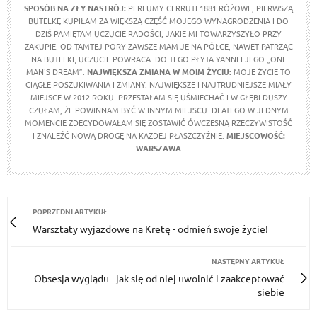
SPOSÓB NA ZŁY NASTRÓJ:
PERFUMY CERRUTI 1881 RÓŻOWE, PIERWSZĄ
BUTELKĘ KUPIŁAM ZA WIĘKSZĄ CZĘŚĆ MOJEGO WYNAGRODZENIA I DO
DZIŚ PAMIĘTAM UCZUCIE RADOŚCI, JAKIE MI TOWARZYSZYŁO PRZY
ZAKUPIE. OD TAMTEJ PORY ZAWSZE MAM JE NA PÓŁCE, NAWET PATRZĄC
NA BUTELKĘ UCZUCIE POWRACA. DO TEGO PŁYTA YANNI I JEGO „ONE
MAN'S DREAM”.
NAJWIĘKSZA ZMIANA W MOIM ŻYCIU:
MOJE ŻYCIE TO
CIĄGŁE POSZUKIWANIA I ZMIANY. NAJWIĘKSZE I NAJTRUDNIEJSZE MIAŁY
MIEJSCE W 2012 ROKU. PRZESTAŁAM SIĘ UŚMIECHAĆ I W GŁĘBI DUSZY
CZUŁAM, ŻE POWINNAM BYĆ W INNYM MIEJSCU. DLATEGO W JEDNYM
MOMENCIE ZDECYDOWAŁAM SIĘ ZOSTAWIĆ ÓWCZESNĄ RZECZYWISTOŚĆ
I ZNALEŹĆ NOWĄ DROGĘ NA KAŻDEJ PŁASZCZYŹNIE.
MIEJSCOWOŚĆ:
WARSZAWA
POPRZEDNI ARTYKUŁ
Warsztaty wyjazdowe na Kretę - odmień swoje życie!
NASTĘPNY ARTYKUŁ
Obsesja wyglądu - jak się od niej uwolnić i zaakceptować
siebie