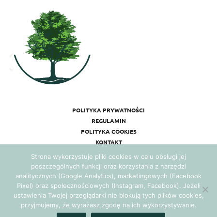
POLITYKA PRYWATNOŚCI
REGULAMIN
POLITYKA COOKIES
KONTAKT
Strona wykorzystuje pliki cookies w celu obsługi jej
poszczególnych funkcji oraz korzystania z narzędzi
analitycznych (Google Analytics), marketingowych (Facebook
Pixel) oraz społecznościowych (Instagram, Facebook). Jeżeli
ustawienia Twojej przeglądarki nie blokują tych plików cookies,
przyjmujemy, że wyrażasz zgodę na ich wykorzystywanie.
Realizacja:
Agencja Marketingowa Ambitnamarka.pl