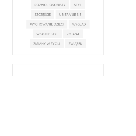
ROZWÓJ OSOBISTY
STYL
SZCZĘŚCIE
UBIERANIE SIĘ
WYCHOWANIE DZIECI
WYGLĄD
WŁASNY STYL
ZMIANA
ZMIANY W ŻYCIU
ZWIĄZEK