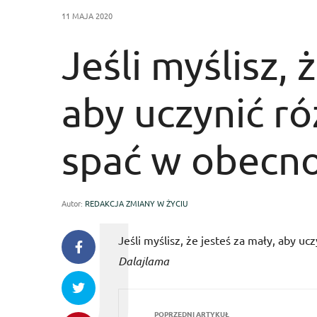
11 MAJA 2020
Jeśli myślisz, 
aby uczynić ró
spać w obecno
Autor:
REDAKCJA ZMIANY W ŻYCIU
Jeśli myślisz, że jesteś za mały, aby u
Dalajlama
POPRZEDNI ARTYKUŁ