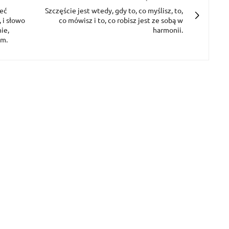
ieć
Szczęście jest wtedy, gdy to, co myślisz, to,
 i słowo
co mówisz i to, co robisz jest ze sobą w
ie,
harmonii.
em.