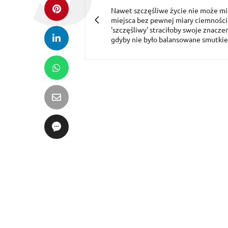
Nawet szczęśliwe życie nie może m
miejsca bez pewnej miary ciemności,
'szczęśliwy' straciłoby swoje znaczen
gdyby nie było balansowane smutki