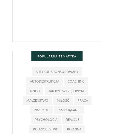
POPULARNA TEMATYKA
ARTYKUŁ SPONSOROWANY
AUTODESTRUKCJA
COACHING
DZIECI
JAK BYĆ SZCZĘŚLIWYM
MAŁŻEŃSTWO
MIŁOŚĆ
PRACA
PRZEMOC
PRZYCIĄGANIE
PSYCHOLOGIA
REALCJE
RODZICIELSTWO
RODZINA