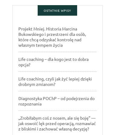
OSTATNIE WPISY
Projekt Mniej. Historia Marcina
Bukowskiego i przestrzeni dla osób,
które chcą odzyskać kontrolę nad
własnym tempem życia
Life coaching – dla kogo jest to dobra
opcja?
Life coaching, czyli jak żyć lepiej dzięki
drobnym zmianom?
Diagnostyka POChP – od podejrzenia do
rozpoznania
„Zrobiłabym coś z nosem, ale się boję” —
jak oswoić lęk przed operacją, rozmawiać
z bliskimi i zachować własną decyzję?