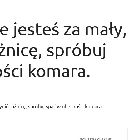
że jesteś za mały,
żnicę, spróbuj
ści komara.
czynić różnicę, spróbuj spać w obecności komara.
–
NASTĘPNY ARTYKUŁ