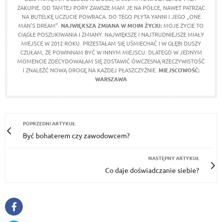
ZAKUPIE. OD TAMTEJ PORY ZAWSZE MAM JE NA PÓŁCE, NAWET PATRZĄC
NA BUTELKĘ UCZUCIE POWRACA. DO TEGO PŁYTA YANNI I JEGO „ONE
MAN'S DREAM”.
NAJWIĘKSZA ZMIANA W MOIM ŻYCIU:
MOJE ŻYCIE TO
CIĄGŁE POSZUKIWANIA I ZMIANY. NAJWIĘKSZE I NAJTRUDNIEJSZE MIAŁY
MIEJSCE W 2012 ROKU. PRZESTAŁAM SIĘ UŚMIECHAĆ I W GŁĘBI DUSZY
CZUŁAM, ŻE POWINNAM BYĆ W INNYM MIEJSCU. DLATEGO W JEDNYM
MOMENCIE ZDECYDOWAŁAM SIĘ ZOSTAWIĆ ÓWCZESNĄ RZECZYWISTOŚĆ
I ZNALEŹĆ NOWĄ DROGĘ NA KAŻDEJ PŁASZCZYŹNIE.
MIEJSCOWOŚĆ:
WARSZAWA
POPRZEDNI ARTYKUŁ
Być bohaterem czy zawodowcem?
NASTĘPNY ARTYKUŁ
Co daje doświadczanie siebie?