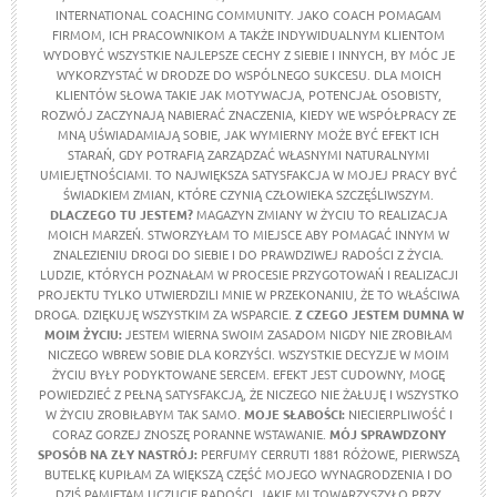
INTERNATIONAL COACHING COMMUNITY. JAKO COACH POMAGAM
FIRMOM, ICH PRACOWNIKOM A TAKŻE INDYWIDUALNYM KLIENTOM
WYDOBYĆ WSZYSTKIE NAJLEPSZE CECHY Z SIEBIE I INNYCH, BY MÓC JE
WYKORZYSTAĆ W DRODZE DO WSPÓLNEGO SUKCESU. DLA MOICH
KLIENTÓW SŁOWA TAKIE JAK MOTYWACJA, POTENCJAŁ OSOBISTY,
ROZWÓJ ZACZYNAJĄ NABIERAĆ ZNACZENIA, KIEDY WE WSPÓŁPRACY ZE
MNĄ UŚWIADAMIAJĄ SOBIE, JAK WYMIERNY MOŻE BYĆ EFEKT ICH
STARAŃ, GDY POTRAFIĄ ZARZĄDZAĆ WŁASNYMI NATURALNYMI
UMIEJĘTNOŚCIAMI. TO NAJWIĘKSZA SATYSFAKCJA W MOJEJ PRACY BYĆ
ŚWIADKIEM ZMIAN, KTÓRE CZYNIĄ CZŁOWIEKA SZCZĘŚLIWSZYM.
DLACZEGO TU JESTEM?
MAGAZYN ZMIANY W ŻYCIU TO REALIZACJA
MOICH MARZEŃ. STWORZYŁAM TO MIEJSCE ABY POMAGAĆ INNYM W
ZNALEZIENIU DROGI DO SIEBIE I DO PRAWDZIWEJ RADOŚCI Z ŻYCIA.
LUDZIE, KTÓRYCH POZNAŁAM W PROCESIE PRZYGOTOWAŃ I REALIZACJI
PROJEKTU TYLKO UTWIERDZILI MNIE W PRZEKONANIU, ŻE TO WŁAŚCIWA
DROGA. DZIĘKUJĘ WSZYSTKIM ZA WSPARCIE.
Z CZEGO JESTEM DUMNA W
MOIM ŻYCIU
:
JESTEM WIERNA SWOIM ZASADOM NIGDY NIE ZROBIŁAM
NICZEGO WBREW SOBIE DLA KORZYŚCI. WSZYSTKIE DECYZJE W MOIM
ŻYCIU BYŁY PODYKTOWANE SERCEM. EFEKT JEST CUDOWNY, MOGĘ
POWIEDZIEĆ Z PEŁNĄ SATYSFAKCJĄ, ŻE NICZEGO NIE ŻAŁUJĘ I WSZYSTKO
W ŻYCIU ZROBIŁABYM TAK SAMO.
MOJE SŁABOŚCI:
NIECIERPLIWOŚĆ I
CORAZ GORZEJ ZNOSZĘ PORANNE WSTAWANIE.
MÓJ SPRAWDZONY
SPOSÓB NA ZŁY NASTRÓJ:
PERFUMY CERRUTI 1881 RÓŻOWE, PIERWSZĄ
BUTELKĘ KUPIŁAM ZA WIĘKSZĄ CZĘŚĆ MOJEGO WYNAGRODZENIA I DO
DZIŚ PAMIĘTAM UCZUCIE RADOŚCI, JAKIE MI TOWARZYSZYŁO PRZY