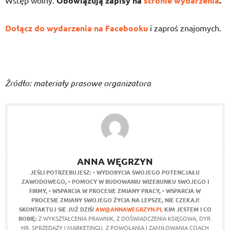
Wstęp wolny.
Obowiązują zapisy na
stronie wydarzenia
.
Dołącz do wydarzenia na Facebooku
i zaproś znajomych.
Źródło: materiały prasowe organizatora
ANNA WĘGRZYN
JEŚLI POTRZEBUJESZ:
- WYDOBYCIA SWOJEGO POTENCJAŁU
ZAWODOWEGO,
- POMOCY W BUDOWANIU WIZERUNKU SWOJEGO I
FIRMY,
- WSPARCIA W PROCESIE ZMIANY PRACY,
- WSPARCIA W
PROCESIE ZMIANY SWOJEGO ŻYCIA NA LEPSZE,
NIE CZEKAJ!
SKONTAKTUJ SIE JUŻ DZIŚ!
AW@ANNAWEGRZYN.PL
KIM JESTEM I CO
ROBIĘ:
Z WYKSZTAŁCENIA PRAWNIK, Z DOŚWIADCZENIA KSIĘGOWA, DYR.
HR, SPRZEDAŻY I MARKETINGU, Z POWOŁANIA I ZAMIŁOWANIA COACH