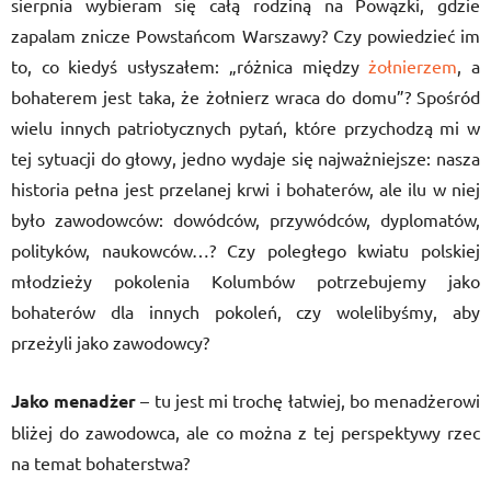
sierpnia wybieram się całą rodziną na Powązki, gdzie
zapalam znicze Powstańcom Warszawy? Czy powiedzieć im
to, co kiedyś usłyszałem: „różnica między
żołnierzem
, a
bohaterem jest taka, że żołnierz wraca do domu”? Spośród
wielu innych patriotycznych pytań, które przychodzą mi w
tej sytuacji do głowy, jedno wydaje się najważniejsze: nasza
historia pełna jest przelanej krwi i bohaterów, ale ilu w niej
było zawodowców: dowódców, przywódców, dyplomatów,
polityków, naukowców…? Czy poległego kwiatu polskiej
młodzieży pokolenia Kolumbów potrzebujemy jako
bohaterów dla innych pokoleń, czy wolelibyśmy, aby
przeżyli jako zawodowcy?
Jako menadżer
– tu jest mi trochę łatwiej, bo menadżerowi
bliżej do zawodowca, ale co można z tej perspektywy rzec
na temat bohaterstwa?