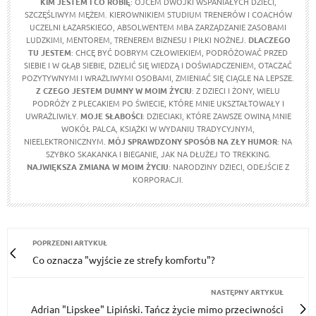
KIM JESTEM I CO ROBIĘ
: OJCEM DWÓJKI WSPANIAŁYCH DZIECI,
SZCZĘŚLIWYM MĘŻEM. KIEROWNIKIEM STUDIUM TRENERÓW I COACHÓW
UCZELNI ŁAZARSKIEGO, ABSOLWENTEM MBA ZARZĄDZANIE ZASOBAMI
LUDZKIMI, MENTOREM, TRENEREM BIZNESU I PIŁKI NOŻNEJ.
DLACZEGO
TU JESTEM
: CHCĘ BYĆ DOBRYM CZŁOWIEKIEM, PODRÓŻOWAĆ PRZED
SIEBIE I W GŁĄB SIEBIE, DZIELIĆ SIĘ WIEDZĄ I DOŚWIADCZENIEM, OTACZAĆ
POZYTYWNYMI I WRAŻLIWYMI OSOBAMI, ZMIENIAĆ SIĘ CIĄGLE NA LEPSZE.
Z CZEGO JESTEM DUMNY W MOIM ŻYCIU
: Z DZIECI I ŻONY, WIELU
PODRÓŻY Z PLECAKIEM PO ŚWIECIE, KTÓRE MNIE UKSZTAŁTOWAŁY I
UWRAŻLIWIŁY.
MOJE SŁABOŚCI
: DZIECIAKI, KTÓRE ZAWSZE OWINĄ MNIE
WOKÓŁ PALCA, KSIĄŻKI W WYDANIU TRADYCYJNYM,
NIEELEKTRONICZNYM.
MÓJ SPRAWDZONY SPOSÓB NA ZŁY HUMOR
: NA
SZYBKO SKAKANKA I BIEGANIE, JAK NA DŁUŻEJ TO TREKKING.
NAJWIĘKSZA ZMIANA W MOIM ŻYCIU
: NARODZINY DZIECI, ODEJŚCIE Z
KORPORACJI.
POPRZEDNI ARTYKUŁ
Co oznacza "wyjście ze strefy komfortu"?
NASTĘPNY ARTYKUŁ
Adrian "Lipskee" Lipiński. Tańcz życie mimo przeciwności