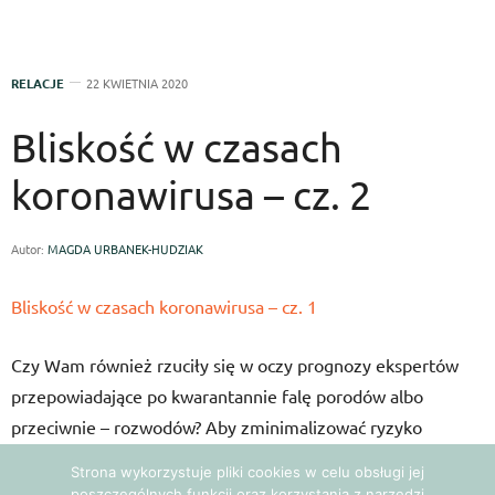
RELACJE
22 KWIETNIA 2020
Bliskość w czasach
koronawirusa – cz. 2
Autor:
MAGDA URBANEK-HUDZIAK
Bliskość w czasach koronawirusa – cz. 1
Czy Wam również rzuciły się w oczy prognozy ekspertów
przepowiadające po kwarantannie falę porodów albo
przeciwnie – rozwodów? Aby zminimalizować ryzyko
wystąpienia tych drugich, zapoznajcie się koniecznie z
Strona wykorzystuje pliki cookies w celu obsługi jej
pierwszą częścią mojego artykułu, z którego dowiecie się,
poszczególnych funkcji oraz korzystania z narzędzi