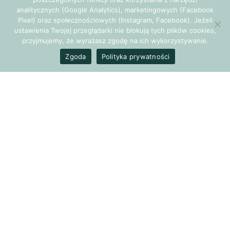
analitycznych (Google Analytics), marketingowych (Facebook
jak za pomocą rozmowy budować bliskość w związku.
Pixel) oraz społecznościowych (Instagram, Facebook). Jeżeli
Bliskość na co dzień, ale również w szczególny sposób w
ustawienia Twojej przeglądarki nie blokują tych plików cookies,
trakcie epidemii.
przyjmujemy, że wyrażasz zgodę na ich wykorzystywanie.
Zgoda
Polityka prywatności
Zatem
po pierwsze: rozmawiać.
A co jeszcze możemy zrobić, aby w czasie bycia razem, być
bliżej siebie niż dalej?
Po drugie: nie odwracać od siebie wzroku…
Ponad dwie dekady temu przeprowadzono eksperyment
mający prowadzić do zakochania się w sobie par w nim
uczestniczących. Po 45 minutach rozmowy, polegającej na
naprzemiennym zadawaniu i odpowiadaniu na 36 pytań,
test ten miał zakończyć się patrzeniem sobie w oczy przez 4