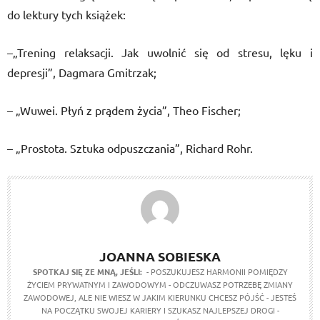
do lektury tych książek:
–„Trening relaksacji. Jak uwolnić się od stresu, lęku i
depresji”, Dagmara Gmitrzak;
– „Wuwei. Płyń z prądem życia”, Theo Fischer;
– „Prostota. Sztuka odpuszczania”, Richard Rohr.
JOANNA SOBIESKA
SPOTKAJ SIĘ ZE MNĄ, JEŚLI:
- POSZUKUJESZ HARMONII POMIĘDZY
ŻYCIEM PRYWATNYM I ZAWODOWYM - ODCZUWASZ POTRZEBĘ ZMIANY
ZAWODOWEJ, ALE NIE WIESZ W JAKIM KIERUNKU CHCESZ PÓJŚĆ - JESTEŚ
NA POCZĄTKU SWOJEJ KARIERY I SZUKASZ NAJLEPSZEJ DROGI -