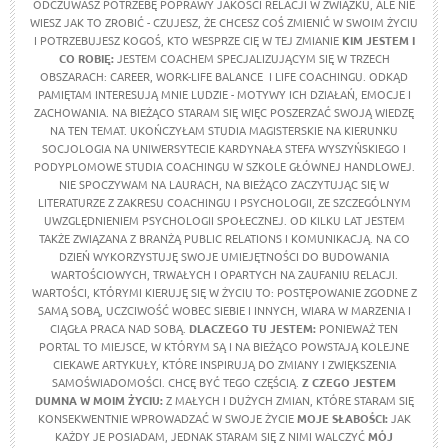
ODCZUWASZ POTRZEBĘ POPRAWY JAKOŚCI RELACJI W ZWIĄZKU, ALE NIE
WIESZ JAK TO ZROBIĆ - CZUJESZ, ŻE CHCESZ COŚ ZMIENIĆ W SWOIM ŻYCIU
I POTRZEBUJESZ KOGOŚ, KTO WESPRZE CIĘ W TEJ ZMIANIE
KIM JESTEM I
CO ROBIĘ:
JESTEM COACHEM SPECJALIZUJĄCYM SIĘ W TRZECH
OBSZARACH: CAREER, WORK-LIFE BALANCE I LIFE COACHINGU. ODKĄD
PAMIĘTAM INTERESUJĄ MNIE LUDZIE - MOTYWY ICH DZIAŁAŃ, EMOCJE I
ZACHOWANIA. NA BIEŻĄCO STARAM SIĘ WIĘC POSZERZAĆ SWOJĄ WIEDZĘ
NA TEN TEMAT. UKOŃCZYŁAM STUDIA MAGISTERSKIE NA KIERUNKU
SOCJOLOGIA NA UNIWERSYTECIE KARDYNAŁA STEFA WYSZYŃSKIEGO I
PODYPLOMOWE STUDIA COACHINGU W SZKOLE GŁÓWNEJ HANDLOWEJ.
NIE SPOCZYWAM NA LAURACH, NA BIEŻĄCO ZACZYTUJĄC SIĘ W
LITERATURZE Z ZAKRESU COACHINGU I PSYCHOLOGII, ZE SZCZEGÓLNYM
UWZGLĘDNIENIEM PSYCHOLOGII SPOŁECZNEJ. OD KILKU LAT JESTEM
TAKŻE ZWIĄZANA Z BRANŻĄ PUBLIC RELATIONS I KOMUNIKACJĄ. NA CO
DZIEŃ WYKORZYSTUJĘ SWOJE UMIEJĘTNOŚCI DO BUDOWANIA
WARTOŚCIOWYCH, TRWAŁYCH I OPARTYCH NA ZAUFANIU RELACJI.
WARTOŚCI, KTÓRYMI KIERUJĘ SIĘ W ŻYCIU TO: POSTĘPOWANIE ZGODNE Z
SAMĄ SOBĄ, UCZCIWOŚĆ WOBEC SIEBIE I INNYCH, WIARA W MARZENIA I
CIĄGŁA PRACA NAD SOBĄ.
DLACZEGO TU JESTEM:
PONIEWAŻ TEN
PORTAL TO MIEJSCE, W KTÓRYM SĄ I NA BIEŻĄCO POWSTAJĄ KOLEJNE
CIEKAWE ARTYKUŁY, KTÓRE INSPIRUJĄ DO ZMIANY I ZWIĘKSZENIA
SAMOŚWIADOMOŚCI. CHCĘ BYĆ TEGO CZĘŚCIĄ.
Z CZEGO JESTEM
DUMNA W MOIM ŻYCIU:
Z MAŁYCH I DUŻYCH ZMIAN, KTÓRE STARAM SIĘ
KONSEKWENTNIE WPROWADZAĆ W SWOJE ŻYCIE
MOJE SŁABOŚCI:
JAK
KAŻDY JE POSIADAM, JEDNAK STARAM SIĘ Z NIMI WALCZYĆ
MÓJ