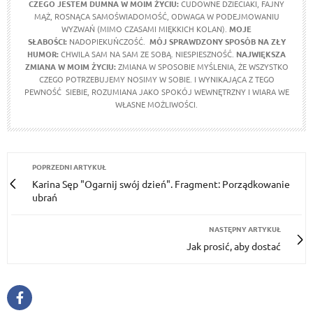
CZEGO JESTEM DUMNA W MOIM ŻYCIU:
CUDOWNE DZIECIAKI, FAJNY
MĄŻ, ROSNĄCA SAMOŚWIADOMOŚĆ, ODWAGA W PODEJMOWANIU
WYZWAŃ (MIMO CZASAMI MIĘKKICH KOLAN).
MOJE
SŁABOŚCI:
NADOPIEKUŃCZOŚĆ.
MÓJ SPRAWDZONY SPOSÓB NA ZŁY
HUMOR:
CHWILA SAM NA SAM ZE SOBĄ. NIESPIESZNOŚĆ.
NAJWIĘKSZA
ZMIANA W MOIM ŻYCIU:
ZMIANA W SPOSOBIE MYŚLENIA, ŻE WSZYSTKO
CZEGO POTRZEBUJEMY NOSIMY W SOBIE. I WYNIKAJĄCA Z TEGO
PEWNOŚĆ SIEBIE, ROZUMIANA JAKO SPOKÓJ WEWNĘTRZNY I WIARA WE
WŁASNE MOŻLIWOŚCI.
POPRZEDNI ARTYKUŁ
Karina Sęp "Ogarnij swój dzień". Fragment: Porządkowanie
ubrań
NASTĘPNY ARTYKUŁ
Jak prosić, aby dostać