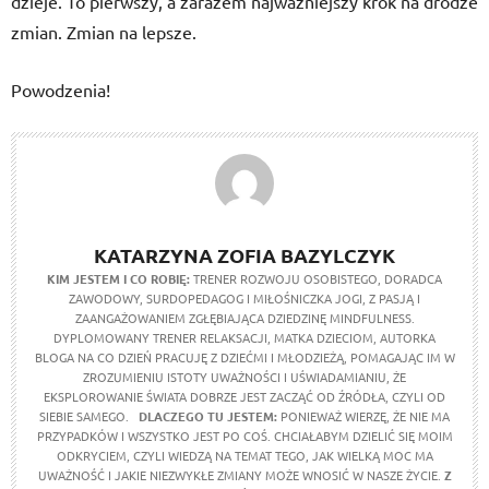
dzieje. To pierwszy, a zarazem najważniejszy krok na drodze
zmian. Zmian na lepsze.
Powodzenia!
KATARZYNA ZOFIA BAZYLCZYK
KIM JESTEM I CO ROBIĘ:
TRENER ROZWOJU OSOBISTEGO, DORADCA
ZAWODOWY, SURDOPEDAGOG I MIŁOŚNICZKA JOGI, Z PASJĄ I
ZAANGAŻOWANIEM ZGŁĘBIAJĄCA DZIEDZINĘ MINDFULNESS.
DYPLOMOWANY TRENER RELAKSACJI, MATKA DZIECIOM, AUTORKA
BLOGA NA CO DZIEŃ PRACUJĘ Z DZIEĆMI I MŁODZIEŻĄ, POMAGAJĄC IM W
ZROZUMIENIU ISTOTY UWAŻNOŚCI I UŚWIADAMIANIU, ŻE
EKSPLOROWANIE ŚWIATA DOBRZE JEST ZACZĄĆ OD ŹRÓDŁA, CZYLI OD
SIEBIE SAMEGO.
DLACZEGO TU JESTEM:
PONIEWAŻ WIERZĘ, ŻE NIE MA
PRZYPADKÓW I WSZYSTKO JEST PO COŚ. CHCIAŁABYM DZIELIĆ SIĘ MOIM
ODKRYCIEM, CZYLI WIEDZĄ NA TEMAT TEGO, JAK WIELKĄ MOC MA
UWAŻNOŚĆ I JAKIE NIEZWYKŁE ZMIANY MOŻE WNOSIĆ W NASZE ŻYCIE.
Z