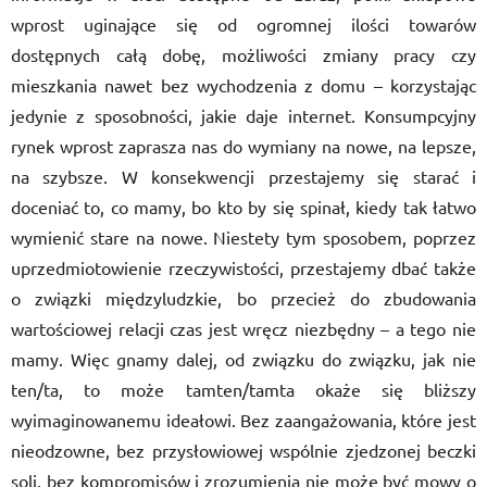
wprost uginające się od ogromnej ilości towarów
dostępnych całą dobę, możliwości zmiany pracy czy
mieszkania nawet bez wychodzenia z domu – korzystając
jedynie z sposobności, jakie daje internet. Konsumpcyjny
rynek wprost zaprasza nas do wymiany na nowe, na lepsze,
na szybsze. W konsekwencji przestajemy się starać i
doceniać to, co mamy, bo kto by się spinał, kiedy tak łatwo
wymienić stare na nowe. Niestety tym sposobem, poprzez
uprzedmiotowienie rzeczywistości, przestajemy dbać także
o związki międzyludzkie, bo przecież do zbudowania
wartościowej relacji czas jest wręcz niezbędny – a tego nie
mamy. Więc gnamy dalej, od związku do związku, jak nie
ten/ta, to może tamten/tamta okaże się bliższy
wyimaginowanemu ideałowi. Bez zaangażowania, które jest
nieodzowne, bez przysłowiowej wspólnie zjedzonej beczki
soli, bez kompromisów i zrozumienia nie może być mowy o