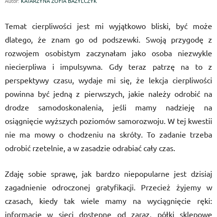
Autor:
KATARZYNA ZOFIA BAZYLCZYK
Temat cierpliwości jest mi wyjątkowo bliski, być może
dlatego, że znam go od podszewki. Swoją przygodę z
rozwojem osobistym zaczynałam jako osoba niezwykle
niecierpliwa i impulsywna. Gdy teraz patrzę na to z
perspektywy czasu, wydaje mi się, że lekcja cierpliwości
powinna być jedną z pierwszych, jakie należy odrobić na
drodze samodoskonalenia, jeśli mamy nadzieję na
osiągnięcie wyższych poziomów samorozwoju. W tej kwestii
nie ma mowy o chodzeniu na skróty. To zadanie trzeba
odrobić rzetelnie, a w zasadzie odrabiać cały czas.
Zdaję sobie sprawę, jak bardzo niepopularne jest dzisiaj
zagadnienie odroczonej gratyfikacji. Przecież żyjemy w
czasach, kiedy tak wiele mamy na wyciągnięcie ręki:
informacje w sieci dostępne od zaraz, półki sklepowe