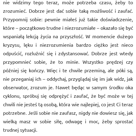
nie widzimy tego teraz, może potrzeba czasu, żeby to
zrozumieć. Dobrze jest dać sobie taką możliwość i zaufać.
Przypomnij sobie: pewnie miałeś już takie doświadczenie,
które – początkowo trudne i niezrozumiałe – okazało się być
wspaniałą lekcją życia na przyszłość. W momencie dużego
kryzysu, lęku i niezrozumienia bardzo ciężko jest nieco
odpuścić, rozluźnić się i zdystansować. Dobrze jest wtedy
przypomnieć sobie, że to minie. Wszystko prędzej czy
później się kończy. Więc i te chwile przeminą, ale póki są,
nie przeganiaj ich – oddychaj, przyglądaj się im jak widz, jak
obserwator, zrozum je. Nawet będąc w samym środku oka
cyklonu, spróbuj się odprężyć i zaufać, że być może w tej
chwili nie jesteś tą osobą, która wie najlepiej, co jest Ci teraz
potrzebne. Jeśli sobie nie zaufasz, nigdy nie dowiesz się, jak
wielką masz w sobie siłę, odwagę i moc, żeby sprostać
trudnej sytuacji.