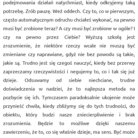
podejmowania działań natychmiast, kiedy odkryjemy taką
potrzebę. Zrób pauzę. Weź oddech. Czy to, co w pierwszym,
często automatycznym odruchu chciałeś wykonać, na pewno
musi być zrobione teraz? A czy musi być zrobione w ogóle? I
czy na pewno przez Ciebie? Wyższą szkołą jest
zrozumienie, że niektóre rzeczy wcale nie muszą być
zmieniane czy naprawiane, gdyż nie bez powodu są takie,
jakie są. Trudno jest się czegoś nauczyć, kiedy bez przerwy
zaprzeczamy rzeczywistości i negujemy to, co i tak się już
dzieje. Odsuwamy od siebie niechciane, trudne
doświadczenia w nadziei, że to najlepsza metoda na
pozbycie się ich. Tymczasem paradoksalnie ukojenie może
przynieść chwila, kiedy zbliżymy się do tych trudności, do
obiektu, który budzi nasze zniecierpliwienie i brak
zrozumienia. Będzie to możliwe dzięki naszemu
zawierzeniu, że to, co się właśnie dzieje, ma sens. Być może