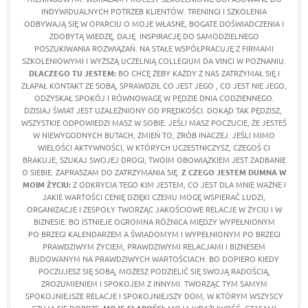
INDYWIDUALNYCH POTRZEB KLIENTÓW. TRENINGI I SZKOLENIA
ODBYWAJĄ SIĘ W OPARCIU O MOJE WŁASNE, BOGATE DOŚWIADCZENIA I
ZDOBYTĄ WIEDZĘ, DAJĘ INSPIRACJĘ DO SAMODZIELNEGO
POSZUKIWANIA ROZWIĄZAŃ. NA STAŁE WSPÓŁPRACUJĘ Z FIRMAMI
SZKOLENIOWYMI I WYŻSZĄ UCZELNIĄ COLLEGIUM DA VINCI W POZNANIU.
DLACZEGO TU JESTEM:
BO CHCĘ ŻEBY KAŻDY Z NAS ZATRZYMAŁ SIĘ I
ZŁAPAŁ KONTAKT ZE SOBĄ, SPRAWDZIŁ CO JEST JEGO , CO JEST NIE JEGO,
ODZYSKAŁ SPOKÓJ I RÓWNOWAGĘ W PĘDZIE DNIA CODZIENNEGO.
DZISIAJ ŚWIAT JEST UZALEŻNIONY OD PRĘDKOŚCI. DOKĄD TAK PĘDZISZ,
WSZYSTKIE ODPOWIEDZI MASZ W SOBIE. JEŚLI MASZ POCZUCIE, ŻE JESTEŚ
W NIEWYGODNYCH BUTACH, ZMIEŃ TO, ZRÓB INACZEJ. JEŚLI MIMO
WIELOŚCI AKTYWNOŚCI, W KTÓRYCH UCZESTNICZYSZ, CZEGOŚ CI
BRAKUJE, SZUKAJ SWOJEJ DROGI, TWOIM OBOWIĄZKIEM JEST ZADBANIE
O SIEBIE. ZAPRASZAM DO ZATRZYMANIA SIĘ.
Z CZEGO JESTEM DUMNA W
MOIM ŻYCIU:
Z ODKRYCIA TEGO KIM JESTEM, CO JEST DLA MNIE WAŻNE I
JAKIE WARTOŚCI CENIĘ DZIĘKI CZEMU MOGĘ WSPIERAĆ LUDZI,
ORGANIZACJE I ZESPOŁY TWORZĄC JAKOŚCIOWE RELACJE W ŻYCIU I W
BIZNESIE. BO ISTNIEJE OGROMNA RÓŻNICA MIĘDZY WYPEŁNIONYM
PO BRZEGI KALENDARZEM A ŚWIADOMYM I WYPEŁNIONYM PO BRZEGI
PRAWDZIWYM ŻYCIEM, PRAWDZIWYMI RELACJAMI I BIZNESEM
BUDOWANYM NA PRAWDZIWYCH WARTOŚCIACH. BO DOPIERO KIEDY
POCZUJESZ SIĘ SOBĄ, MOŻESZ PODZIELIĆ SIĘ SWOJĄ RADOŚCIĄ,
ZROZUMIENIEM I SPOKOJEM Z INNYMI. TWORZĄC TYM SAMYM
SPOKOJNIEJSZE RELACJE I SPOKOJNIEJSZY DOM, W KTÓRYM WSZYSCY