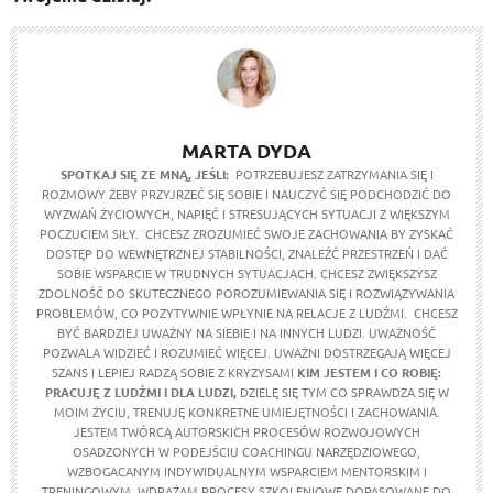
MARTA DYDA
SPOTKAJ SIĘ ZE MNĄ, JEŚLI:
POTRZEBUJESZ ZATRZYMANIA SIĘ I
ROZMOWY ŻEBY PRZYJRZEĆ SIĘ SOBIE I NAUCZYĆ SIĘ PODCHODZIĆ DO
WYZWAŃ ŻYCIOWYCH, NAPIĘĆ I STRESUJĄCYCH SYTUACJI Z WIĘKSZYM
POCZUCIEM SIŁY. CHCESZ ZROZUMIEĆ SWOJE ZACHOWANIA BY ZYSKAĆ
DOSTĘP DO WEWNĘTRZNEJ STABILNOŚCI, ZNALEŹĆ PRZESTRZEŃ I DAĆ
SOBIE WSPARCIE W TRUDNYCH SYTUACJACH. CHCESZ ZWIĘKSZYSZ
ZDOLNOŚĆ DO SKUTECZNEGO POROZUMIEWANIA SIĘ I ROZWIĄZYWANIA
PROBLEMÓW, CO POZYTYWNIE WPŁYNIE NA RELACJE Z LUDŹMI. CHCESZ
BYĆ BARDZIEJ UWAŻNY NA SIEBIE I NA INNYCH LUDZI. UWAŻNOŚĆ
POZWALA WIDZIEĆ I ROZUMIEĆ WIĘCEJ. UWAŻNI DOSTRZEGAJĄ WIĘCEJ
SZANS I LEPIEJ RADZĄ SOBIE Z KRYZYSAMI
KIM JESTEM I CO ROBIĘ:
PRACUJĘ Z LUDŹMI I DLA LUDZI,
DZIELĘ SIĘ TYM CO SPRAWDZA SIĘ W
MOIM ŻYCIU, TRENUJĘ KONKRETNE UMIEJĘTNOŚCI I ZACHOWANIA.
JESTEM TWÓRCĄ AUTORSKICH PROCESÓW ROZWOJOWYCH
OSADZONYCH W PODEJŚCIU COACHINGU NARZĘDZIOWEGO,
WZBOGACANYM INDYWIDUALNYM WSPARCIEM MENTORSKIM I
TRENINGOWYM. WDRAŻAM PROCESY SZKOLENIOWE DOPASOWANE DO