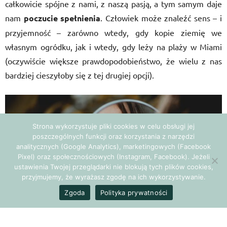
całkowicie spójne z nami, z naszą pasją, a tym samym daje
nam
poczucie spełnienia
. Człowiek może znaleźć sens – i
przyjemność – zarówno wtedy, gdy kopie ziemię we
własnym ogródku, jak i wtedy, gdy leży na plaży w Miami
(oczywiście większe prawdopodobieństwo, że wielu z nas
bardziej cieszyłoby się z tej drugiej opcji).
Strona wykorzystuje pliki cookies w celu obsługi jej
poszczególnych funkcji oraz korzystania z narzędzi
analitycznych (Google Analytics), marketingowych (Facebook
Pixel) oraz społecznościowych (Instagram, Facebook). Jeżeli
ustawienia Twojej przeglądarki nie blokują tych plików cookies,
przyjmujemy, że wyrażasz zgodę na ich wykorzystywanie.
Zgoda
Polityka prywatności