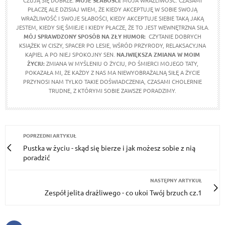
CZUJĄ SIĘ DOBRZE.
MOJE SŁABOŚCI:
MOJA WRAŻLIWOŚĆ. CZASAMI
PŁACZĘ ALE DZISIAJ WIEM, ŻE KIEDY AKCEPTUJĘ W SOBIE SWOJĄ
WRAŻLIWOŚĆ I SWOJE SŁABOŚCI, KIEDY AKCEPTUJE SIEBIE TAKĄ JAKĄ
JESTEM, KIEDY SIĘ ŚMIEJE I KIEDY PŁACZE, ŻE TO JEST WEWNĘTRZNA SIŁA.
MÓJ SPRAWDZONY SPOSÓB NA ZŁY HUMOR:
CZYTANIE DOBRYCH
KSIĄŻEK W CISZY, SPACER PO LESIE, WŚRÓD PRZYRODY, RELAKSACYJNA
KĄPIEL A PO NIEJ SPOKOJNY SEN.
NAJWIĘKSZA ZMIANA W MOIM
ŻYCIU:
ZMIANA W MYŚLENIU O ŻYCIU, PO ŚMIERCI MOJEGO TATY,
POKAZAŁA MI, ŻE KAŻDY Z NAS MA NIEWYOBRAŻALNĄ SIŁĘ A ŻYCIE
PRZYNOSI NAM TYLKO TAKIE DOŚWIADCZENIA, CZASAMI CHOLERNIE
TRUDNE, Z KTÓRYMI SOBIE ZAWSZE PORADZIMY.
POPRZEDNI ARTYKUŁ
Pustka w życiu - skąd się bierze i jak możesz sobie z nią
poradzić
NASTĘPNY ARTYKUŁ
Zespół jelita drażliwego - co ukoi Twój brzuch cz.1