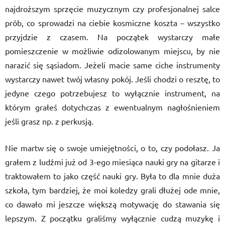
najdroższym sprzęcie muzycznym czy profesjonalnej salce
prób, co sprowadzi na ciebie kosmiczne koszta – wszystko
przyjdzie z czasem. Na początek wystarczy małe
pomieszczenie w możliwie odizolowanym miejscu, by nie
narazić się sąsiadom. Jeżeli macie same ciche instrumenty
wystarczy nawet twój własny pokój. Jeśli chodzi o resztę, to
jedyne czego potrzebujesz to wyłącznie instrument, na
którym grałeś dotychczas z ewentualnym nagłośnieniem
jeśli grasz np. z perkusją.
Nie martw się o swoje umiejętności, o to, czy podołasz. Ja
grałem z ludźmi już od 3-ego miesiąca nauki gry na gitarze i
traktowałem to jako część nauki gry. Była to dla mnie duża
szkoła, tym bardziej, że moi koledzy grali dłużej ode mnie,
co dawało mi jeszcze większą motywację do stawania się
lepszym. Z początku graliśmy wyłącznie cudzą muzykę i