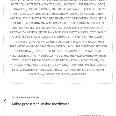
POTRAFIŁA PATRZEĆ NA ŚWIAT Z WIELU RÓŻNYCH PERSPEKTYW. BĘDĘ
STARAŁA SIĘ ZWRÓCIĆ UWAGĘ NA PROBLEMY WAŻNE DLA MŁODZIEŻY,
POMAGAĆ W ZNAJDOWANIU SPOSOBÓW, MIEJSC CZY OSÓB, DZIĘKI
KTÓRYM ŻYCIE NASTOLATKA BĘDZIE CHOĆBY ODROBINĘ ŁATWIEJSZE.
Z
CZEGO JESTEM DUMNA W MOIM ŻYCIU:
JESTEM DUMNA Z TEGO, ŻE
JESTEM KIM JESTEM, ŻE MAM OD LAT TYCH SAMYCH WSPANIAŁYCH
PRZYJACIÓŁ WOKÓŁ SIEBIE, NA KTÓRYCH ZAWSZE MOGĘ LICZYĆ.
MOJE
SŁABOŚCI:
MOJĄ NAJWIĘKSZĄ SŁABOŚCIĄ JEST NIEZDECYDOWANIE,
TRUDNOŚCI Z PODEJMOWANIEM DECYZJI, A POZA TYM KAWA.
MÓJ
SPRAWDZONY SPOSÓB NA ZŁY NASTRÓJ
: MÓJ SPRAWDZONY SPOSÓB
NA POPRAWĘ HUMORU TO DŁUGIE ROZMOWY Z PRZYJACIÓŁMI,
NIEZALEŻNIE OD PORY DNIA CZY NOCY.
NAJWIĘKSZA ZMIANA W MOIM
ŻYCIU:
CHYBA NIE WYDARZYŁO SIĘ NIC TAKIEGO W MOIM ŻYCIU, CO
MOGŁABYM NAZWAĆ NAJWIĘKSZĄ ZMIANĄ. NA PEWNO WAŻNĄ ZMIANĄ
BYŁO ZNALEZIENIE PIERWSZEJ PRACY – ZMIANA TRYBU ŻYCIA, NOWE
WYZWANIA, OBOWIĄZKI I DOŚWIADCZENIA.
POPRZEDNI ARTYKUŁ
Mikro przestrzeń, makro możliwości
NASTĘPNY ARTYKUŁ