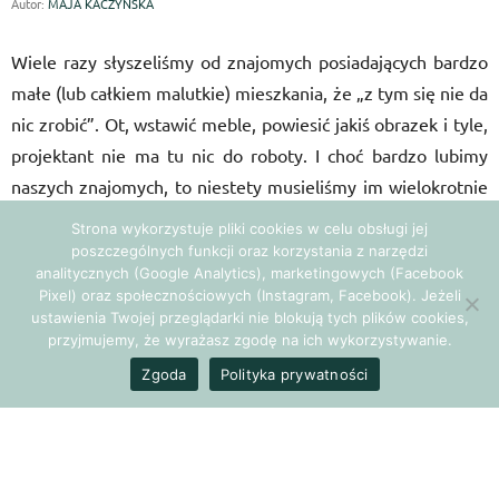
Autor:
MAJA KACZYŃSKA
Wiele razy słyszeliśmy od znajomych posiadających bardzo
małe (lub całkiem malutkie) mieszkania, że „z tym się nie da
nic zrobić”. Ot, wstawić meble, powiesić jakiś obrazek i tyle,
projektant nie ma tu nic do roboty. I choć bardzo lubimy
naszych znajomych, to niestety musieliśmy im wielokrotnie
powtarzać, że się mylą – i to wcale nie malutko.
Strona wykorzystuje pliki cookies w celu obsługi jej
poszczególnych funkcji oraz korzystania z narzędzi
analitycznych (Google Analytics), marketingowych (Facebook
Przy projektowaniu takich przestrzeni mamy właśnie
Pixel) oraz społecznościowych (Instagram, Facebook). Jeżeli
najwięcej pracy i nasze mózgi wykonują niezłą pracę, gdy
ustawienia Twojej przeglądarki nie blokują tych plików cookies,
kombinujemy walcząc o każdy milimetr. Prezentowany
przyjmujemy, że wyrażasz zgodę na ich wykorzystywanie.
projekt zdecydowanie możemy określić jako ten, przy
Zgoda
Polityka prywatności
którym nasze zwoje wykonały salto mortale i nie wiadomo,
czy powróciły do stanu pierwotnego;). Ale udało się i mamy
apel – posiadacze małych mieszkań, nie poddawajcie się!