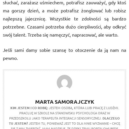
słuchać, zarażasz uśmiechem, potrafisz zauważyć, gdy ktoś
ma gorszy dzień, a może potrafisz żonglować lub robisz
najlepszą jajecznicę. Wszystkie te zdolności są bardzo
potrzebne. Czasami potrzeba dużo cierpliwości, aby odkryć
swój talent. Trzeba się namęczyć, napracować, ale warto.
Jeśli sami damy sobie szansę to otoczenie da ją nam na
pewno.
MARTA SAMORAJCZYK
KIM JESTEM I CO ROBIĘ:
JESTEM OSOBĄ, KTÓRA LUBI PRACĘ Z LUDŹMI.
PRACUJĘ W SZKOLE NA STANOWISKU PSYCHOLOGA ORAZ W
PRZEDSZKOLU JAKO TERAPEUTA INTEGRACJI SENSORYCZNEJ.
DLACZEGO
TU JESTEM?
JESTEM TU, PONIEWAŻ JEST TO DLA MNIE WYZWANIE – CHCĘ
SIĘ Z NIM ZMIERZYĆ. MAM NADZIEJĘ, ŻE DZIĘKI TEMU PORTALOWI BĘDĘ