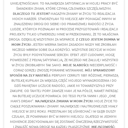
UMIEJĘTNOŚCIAMI. TO NAJWIĘKSZA SATYSFAKCJA W MOJEJ PRACY BYĆ
ŚWIADKIEM ZMIAN, KTÓRE CZYNIĄ CZŁOWIEKA SZCZĘŚLIWSZYM.
DLACZEGO TU JESTEM?
MAGAZYN ZMIANY W ŻYCIU TO REALIZACJA
MOICH MARZEŃ. STWORZYŁAM TO MIEJSCE ABY POMAGAĆ INNYM W
ZNALEZIENIU DROGI DO SIEBIE I DO PRAWDZIWEJ RADOŚCI Z ŻYCIA.
LUDZIE, KTÓRYCH POZNAŁAM W PROCESIE PRZYGOTOWAŃ I REALIZACJI
PROJEKTU TYLKO UTWIERDZILI MNIE W PRZEKONANIU, ŻE TO WŁAŚCIWA
DROGA. DZIĘKUJĘ WSZYSTKIM ZA WSPARCIE.
Z CZEGO JESTEM DUMNA W
MOIM ŻYCIU
:
JESTEM WIERNA SWOIM ZASADOM NIGDY NIE ZROBIŁAM
NICZEGO WBREW SOBIE DLA KORZYŚCI. WSZYSTKIE DECYZJE W MOIM
ŻYCIU BYŁY PODYKTOWANE SERCEM. EFEKT JEST CUDOWNY, MOGĘ
POWIEDZIEĆ Z PEŁNĄ SATYSFAKCJĄ, ŻE NICZEGO NIE ŻAŁUJĘ I WSZYSTKO
W ŻYCIU ZROBIŁABYM TAK SAMO.
MOJE SŁABOŚCI:
NIECIERPLIWOŚĆ I
CORAZ GORZEJ ZNOSZĘ PORANNE WSTAWANIE.
MÓJ SPRAWDZONY
SPOSÓB NA ZŁY NASTRÓJ:
PERFUMY CERRUTI 1881 RÓŻOWE, PIERWSZĄ
BUTELKĘ KUPIŁAM ZA WIĘKSZĄ CZĘŚĆ MOJEGO WYNAGRODZENIA I DO
DZIŚ PAMIĘTAM UCZUCIE RADOŚCI, JAKIE MI TOWARZYSZYŁO PRZY
ZAKUPIE. OD TAMTEJ PORY ZAWSZE MAM JE NA PÓŁCE, NAWET PATRZĄC
NA BUTELKĘ UCZUCIE POWRACA. DO TEGO PŁYTA YANNI I JEGO „ONE
MAN'S DREAM”.
NAJWIĘKSZA ZMIANA W MOIM ŻYCIU:
MOJE ŻYCIE TO
CIĄGŁE POSZUKIWANIA I ZMIANY. NAJWIĘKSZE I NAJTRUDNIEJSZE MIAŁY
MIEJSCE W 2012 ROKU. PRZESTAŁAM SIĘ UŚMIECHAĆ I W GŁĘBI DUSZY
CZUŁAM, ŻE POWINNAM BYĆ W INNYM MIEJSCU. DLATEGO W JEDNYM
MOMENCIE ZDECYDOWAŁAM SIĘ ZOSTAWIĆ ÓWCZESNĄ RZECZYWISTOŚĆ
I ZNALEŹĆ NOWĄ DROGĘ NA KAŻDEJ PŁASZCZYŹNIE.
MIEJSCOWOŚĆ: