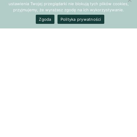
ustawienia Twojej przeglądarki nie blokują tych plików cookies,
przyjmujemy, że wyrażasz zgodę na ich wykorzystywanie.
Zgoda
Polityka prywatności
POPRZEDNI ARTYKUŁ
Relacje w domu - Co przeszkadza, jak pomóc?
NASTĘPNY ARTYKUŁ
Jak odnaleźć się w dżungli problemów i doradców oraz
trafić na właściwą pomoc?