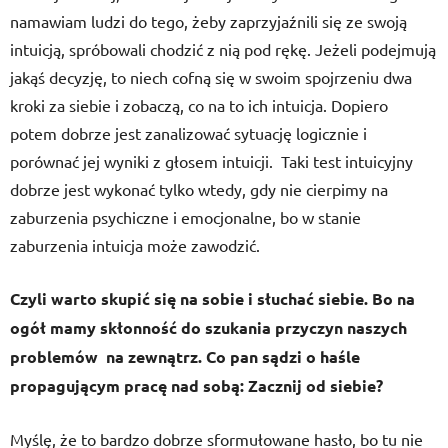
namawiam ludzi do tego, żeby zaprzyjaźnili się ze swoją
intuicją, spróbowali chodzić z nią pod rękę. Jeżeli podejmują
jakąś decyzję, to niech cofną się w swoim spojrzeniu dwa
kroki za siebie i zobaczą, co na to ich intuicja. Dopiero
potem dobrze jest zanalizować sytuację logicznie i
porównać jej wyniki z głosem intuicji. Taki test intuicyjny
dobrze jest wykonać tylko wtedy, gdy nie cierpimy na
zaburzenia psychiczne i emocjonalne, bo w stanie
zaburzenia intuicja może zawodzić.
Czyli warto skupić się na sobie i słuchać siebie. Bo na
ogół mamy skłonność do szukania przyczyn naszych
problemów na zewnątrz. Co pan sądzi o haśle
propagującym pracę nad sobą: Zacznij od siebie?
Myślę, że to bardzo dobrze sformułowane hasło, bo tu nie