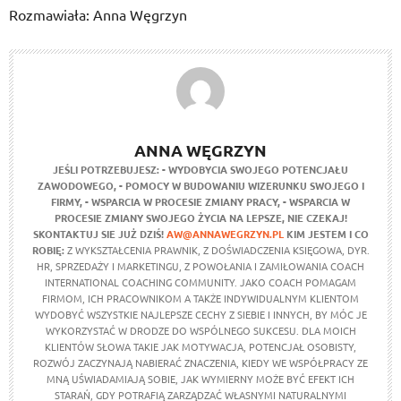
Rozmawiała: Anna Węgrzyn
ANNA WĘGRZYN
JEŚLI POTRZEBUJESZ:
- WYDOBYCIA SWOJEGO POTENCJAŁU
ZAWODOWEGO,
- POMOCY W BUDOWANIU WIZERUNKU SWOJEGO I
FIRMY,
- WSPARCIA W PROCESIE ZMIANY PRACY,
- WSPARCIA W
PROCESIE ZMIANY SWOJEGO ŻYCIA NA LEPSZE,
NIE CZEKAJ!
SKONTAKTUJ SIE JUŻ DZIŚ!
AW@ANNAWEGRZYN.PL
KIM JESTEM I CO
ROBIĘ:
Z WYKSZTAŁCENIA PRAWNIK, Z DOŚWIADCZENIA KSIĘGOWA, DYR.
HR, SPRZEDAŻY I MARKETINGU, Z POWOŁANIA I ZAMIŁOWANIA COACH
INTERNATIONAL COACHING COMMUNITY. JAKO COACH POMAGAM
FIRMOM, ICH PRACOWNIKOM A TAKŻE INDYWIDUALNYM KLIENTOM
WYDOBYĆ WSZYSTKIE NAJLEPSZE CECHY Z SIEBIE I INNYCH, BY MÓC JE
WYKORZYSTAĆ W DRODZE DO WSPÓLNEGO SUKCESU. DLA MOICH
KLIENTÓW SŁOWA TAKIE JAK MOTYWACJA, POTENCJAŁ OSOBISTY,
ROZWÓJ ZACZYNAJĄ NABIERAĆ ZNACZENIA, KIEDY WE WSPÓŁPRACY ZE
MNĄ UŚWIADAMIAJĄ SOBIE, JAK WYMIERNY MOŻE BYĆ EFEKT ICH
STARAŃ, GDY POTRAFIĄ ZARZĄDZAĆ WŁASNYMI NATURALNYMI