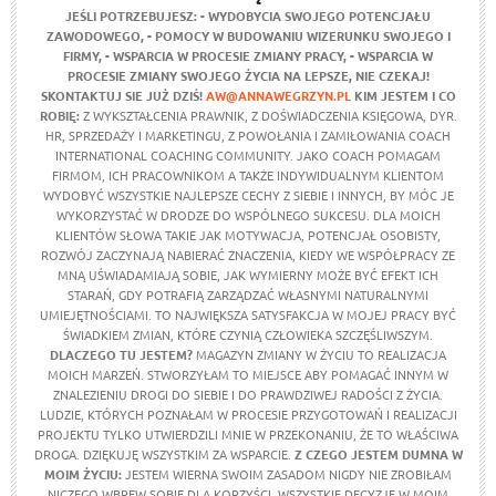
JEŚLI POTRZEBUJESZ:
- WYDOBYCIA SWOJEGO POTENCJAŁU
ZAWODOWEGO,
- POMOCY W BUDOWANIU WIZERUNKU SWOJEGO I
FIRMY,
- WSPARCIA W PROCESIE ZMIANY PRACY,
- WSPARCIA W
PROCESIE ZMIANY SWOJEGO ŻYCIA NA LEPSZE,
NIE CZEKAJ!
SKONTAKTUJ SIE JUŻ DZIŚ!
AW@ANNAWEGRZYN.PL
KIM JESTEM I CO
ROBIĘ:
Z WYKSZTAŁCENIA PRAWNIK, Z DOŚWIADCZENIA KSIĘGOWA, DYR.
HR, SPRZEDAŻY I MARKETINGU, Z POWOŁANIA I ZAMIŁOWANIA COACH
INTERNATIONAL COACHING COMMUNITY. JAKO COACH POMAGAM
FIRMOM, ICH PRACOWNIKOM A TAKŻE INDYWIDUALNYM KLIENTOM
WYDOBYĆ WSZYSTKIE NAJLEPSZE CECHY Z SIEBIE I INNYCH, BY MÓC JE
WYKORZYSTAĆ W DRODZE DO WSPÓLNEGO SUKCESU. DLA MOICH
KLIENTÓW SŁOWA TAKIE JAK MOTYWACJA, POTENCJAŁ OSOBISTY,
ROZWÓJ ZACZYNAJĄ NABIERAĆ ZNACZENIA, KIEDY WE WSPÓŁPRACY ZE
MNĄ UŚWIADAMIAJĄ SOBIE, JAK WYMIERNY MOŻE BYĆ EFEKT ICH
STARAŃ, GDY POTRAFIĄ ZARZĄDZAĆ WŁASNYMI NATURALNYMI
UMIEJĘTNOŚCIAMI. TO NAJWIĘKSZA SATYSFAKCJA W MOJEJ PRACY BYĆ
ŚWIADKIEM ZMIAN, KTÓRE CZYNIĄ CZŁOWIEKA SZCZĘŚLIWSZYM.
DLACZEGO TU JESTEM?
MAGAZYN ZMIANY W ŻYCIU TO REALIZACJA
MOICH MARZEŃ. STWORZYŁAM TO MIEJSCE ABY POMAGAĆ INNYM W
ZNALEZIENIU DROGI DO SIEBIE I DO PRAWDZIWEJ RADOŚCI Z ŻYCIA.
LUDZIE, KTÓRYCH POZNAŁAM W PROCESIE PRZYGOTOWAŃ I REALIZACJI
PROJEKTU TYLKO UTWIERDZILI MNIE W PRZEKONANIU, ŻE TO WŁAŚCIWA
DROGA. DZIĘKUJĘ WSZYSTKIM ZA WSPARCIE.
Z CZEGO JESTEM DUMNA W
MOIM ŻYCIU
:
JESTEM WIERNA SWOIM ZASADOM NIGDY NIE ZROBIŁAM
NICZEGO WBREW SOBIE DLA KORZYŚCI. WSZYSTKIE DECYZJE W MOIM