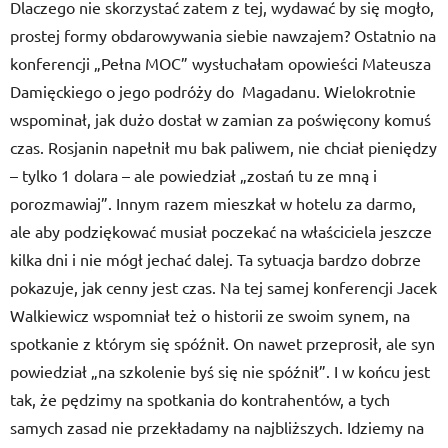
Dlaczego nie skorzystać zatem z tej, wydawać by się mogło,
prostej formy obdarowywania siebie nawzajem? Ostatnio na
konferencji „Pełna MOC” wysłuchałam opowieści Mateusza
Damięckiego o jego podróży do Magadanu. Wielokrotnie
wspominał, jak dużo dostał w zamian za poświęcony komuś
czas. Rosjanin napełnił mu bak paliwem, nie chciał pieniędzy
– tylko 1 dolara – ale powiedział „zostań tu ze mną i
porozmawiaj”. Innym razem mieszkał w hotelu za darmo,
ale aby podziękować musiał poczekać na właściciela jeszcze
kilka dni i nie mógł jechać dalej. Ta sytuacja bardzo dobrze
pokazuje, jak cenny jest czas. Na tej samej konferencji Jacek
Walkiewicz wspomniał też o historii ze swoim synem, na
spotkanie z którym się spóźnił. On nawet przeprosił, ale syn
powiedział „na szkolenie byś się nie spóźnił”. I w końcu jest
tak, że pędzimy na spotkania do kontrahentów, a tych
samych zasad nie przekładamy na najbliższych. Idziemy na