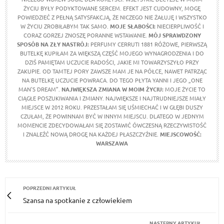
ŻYCIU BYŁY PODYKTOWANE SERCEM. EFEKT JEST CUDOWNY, MOGĘ
POWIEDZIEĆ Z PEŁNĄ SATYSFAKCJĄ, ŻE NICZEGO NIE ŻAŁUJĘ I WSZYSTKO
W ŻYCIU ZROBIŁABYM TAK SAMO.
MOJE SŁABOŚCI:
NIECIERPLIWOŚĆ I
CORAZ GORZEJ ZNOSZĘ PORANNE WSTAWANIE.
MÓJ SPRAWDZONY
SPOSÓB NA ZŁY NASTRÓJ:
PERFUMY CERRUTI 1881 RÓŻOWE, PIERWSZĄ
BUTELKĘ KUPIŁAM ZA WIĘKSZĄ CZĘŚĆ MOJEGO WYNAGRODZENIA I DO
DZIŚ PAMIĘTAM UCZUCIE RADOŚCI, JAKIE MI TOWARZYSZYŁO PRZY
ZAKUPIE. OD TAMTEJ PORY ZAWSZE MAM JE NA PÓŁCE, NAWET PATRZĄC
NA BUTELKĘ UCZUCIE POWRACA. DO TEGO PŁYTA YANNI I JEGO „ONE
MAN'S DREAM”.
NAJWIĘKSZA ZMIANA W MOIM ŻYCIU:
MOJE ŻYCIE TO
CIĄGŁE POSZUKIWANIA I ZMIANY. NAJWIĘKSZE I NAJTRUDNIEJSZE MIAŁY
MIEJSCE W 2012 ROKU. PRZESTAŁAM SIĘ UŚMIECHAĆ I W GŁĘBI DUSZY
CZUŁAM, ŻE POWINNAM BYĆ W INNYM MIEJSCU. DLATEGO W JEDNYM
MOMENCIE ZDECYDOWAŁAM SIĘ ZOSTAWIĆ ÓWCZESNĄ RZECZYWISTOŚĆ
I ZNALEŹĆ NOWĄ DROGĘ NA KAŻDEJ PŁASZCZYŹNIE.
MIEJSCOWOŚĆ:
WARSZAWA
POPRZEDNI ARTYKUŁ
Szansa na spotkanie z człowiekiem
NASTĘPNY ARTYKUŁ